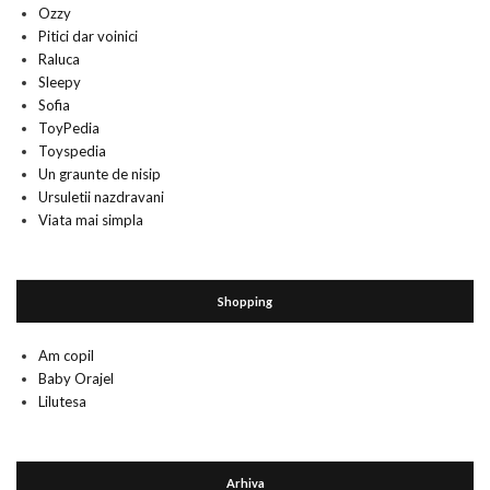
Ozzy
Pitici dar voinici
Raluca
Sleepy
Sofia
ToyPedia
Toyspedia
Un graunte de nisip
Ursuletii nazdravani
Viata mai simpla
Shopping
Am copil
Baby Orajel
Lilutesa
Arhiva