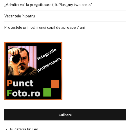
„Admiterea” la pregatitoare (II). Plus „my two cents”
Vacantele in patru
Protestele prin ochii unui copil de aproape 7 ani
Culinare
Bucataria lu' Teo