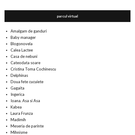
parcul virtual
Amalgam de ganduri
Baby manager
Blogonovela
Calea Lactee
Casa de nebuni
Cateodata soare
Cristina Toma Cochinescu
Delphinas
Doua fete cucuiete
Gagaita
Ingerica
Ioana. Asa si Asa
Kabea
Laura Frunza
Madimih
Meseria de parinte
Mihnisme