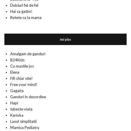
Dulciuri fel de fel
Hai sa gatim!
Retete ca la mama
imi plac
Amalgam de ganduri
B24Kids
Cu mastile jos
Elena
Fifi chiar stie!
Free your mind!
Gagaita
Ganduri in dezordine
Hapi
Iubeste viata
Karioka
Luxul simplitatii
Mamica Pediatru