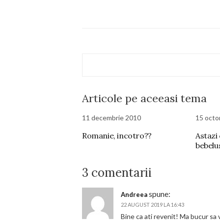
Articole pe aceeasi tema
11 decembrie 2010
15 octo
Romanie, incotro??
Astaz
bebelusi
3 comentarii
spune:
Andreea
22 AUGUST 2019 LA 16:43
Bine ca ati revenit! Ma bucur sa