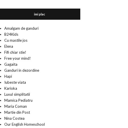
imi plac
Amalgam de ganduri
B24Kids
Cu mastile jos
Elena
Fifi chiar stie!
Free your mind!
Gagaita
Ganduri in dezordine
Hapi
Iubeste viata
Karioka
Luxul simplitatii
Mamica Pediatru
Maria Coman
Martie din Post
Nina Costea
Our English Homeschool