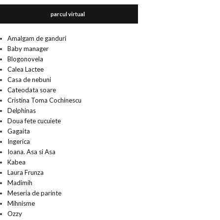
parcul virtual
Amalgam de ganduri
Baby manager
Blogonovela
Calea Lactee
Casa de nebuni
Cateodata soare
Cristina Toma Cochinescu
Delphinas
Doua fete cucuiete
Gagaita
Ingerica
Ioana. Asa si Asa
Kabea
Laura Frunza
Madimih
Meseria de parinte
Mihnisme
Ozzy