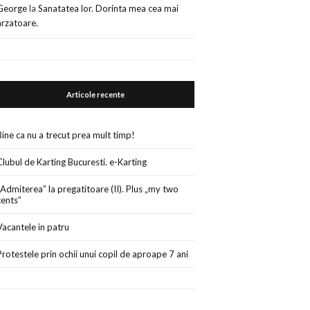
George
la
Sanatatea lor. Dorinta mea cea mai
arzatoare.
Articole recente
Bine ca nu a trecut prea mult timp!
Clubul de Karting Bucuresti. e-Karting
„Admiterea” la pregatitoare (II). Plus „my two
cents”
Vacantele in patru
Protestele prin ochii unui copil de aproape 7 ani