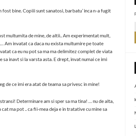
fost bine. Copiii sunt sanatosi, barbatu’ inca n-a fugit
ost multumita de mine, de altii.. Am experimentat mult,
a… Am invatat ca daca nu exista multumire pe toate
invatat ca eu nu pot sa ma ma delimitez complet de viata
 sa inavt si la varsta asta. E drept, invat numai ce imi
leg de ce imi era atat de teama sa privesc in mine!
ransi! Determinare am si sper sa ma tina! … nu de alta,
cat ma pot .. ca fii-mea deja e in tratative cu mine sa