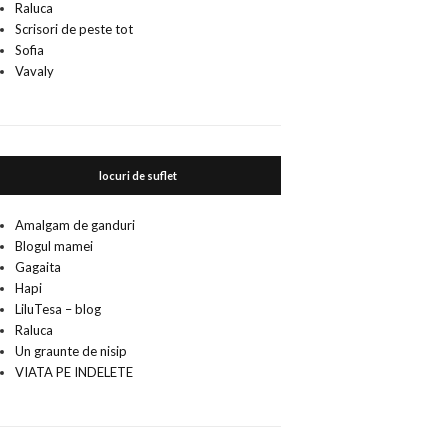
Raluca
Scrisori de peste tot
Sofia
Vavaly
locuri de suflet
Amalgam de ganduri
Blogul mamei
Gagaita
Hapi
LiluTesa – blog
Raluca
Un graunte de nisip
VIATA PE INDELETE