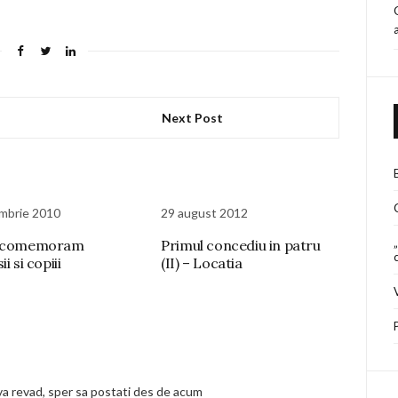
Next Post
mbrie 2010
29 august 2012
i comemoram
Primul concediu in patru
i si copiii
(II) – Locatia
 va revad, sper sa postati des de acum