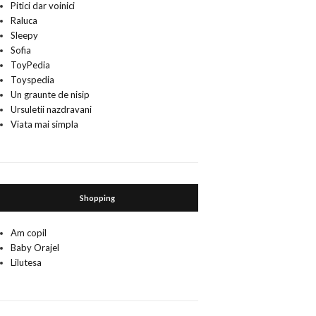
Pitici dar voinici
Raluca
Sleepy
Sofia
ToyPedia
Toyspedia
Un graunte de nisip
Ursuletii nazdravani
Viata mai simpla
Shopping
Am copil
Baby Orajel
Lilutesa