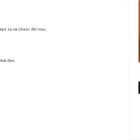
ept sa va citesc din nou.
 mai des.