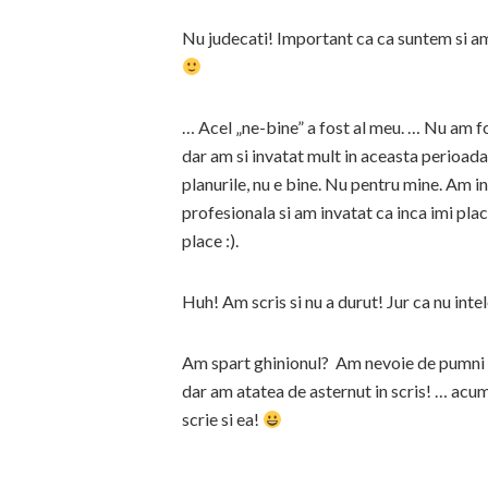
Nu judecati! Important ca ca suntem si am 
… Acel „ne-bine” a fost al meu. … Nu am f
dar am si invatat mult in aceasta perioad
planurile, nu e bine. Nu pentru mine. Am 
profesionala si am invatat ca inca imi place
place :).
Huh! Am scris si nu a durut! Jur ca nu inte
Am spart ghinionul? Am nevoie de pumni st
dar am atatea de asternut in scris! … acum 
scrie si ea!