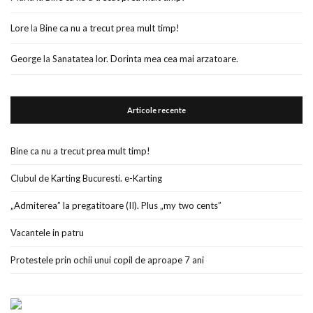
Lore
la
Bine ca nu a trecut prea mult timp!
George
la
Sanatatea lor. Dorinta mea cea mai arzatoare.
Articole recente
Bine ca nu a trecut prea mult timp!
Clubul de Karting Bucuresti. e-Karting
„Admiterea” la pregatitoare (II). Plus „my two cents”
Vacantele in patru
Protestele prin ochii unui copil de aproape 7 ani