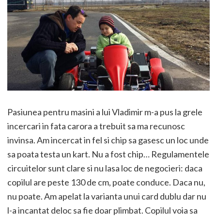
Pasiunea pentru masini a lui Vladimir m-a pus la grele
incercari in fata carora a trebuit sa ma recunosc
invinsa. Am incercat in fel si chip sa gasesc un loc unde
sa poata testa un kart. Nu a fost chip… Regulamentele
circuitelor sunt clare si nu lasa loc de negocieri: daca
copilul are peste 130 de cm, poate conduce. Daca nu,
nu poate. Am apelat la varianta unui card dublu dar nu
l-a incantat deloc sa fie doar plimbat. Copilul voia sa