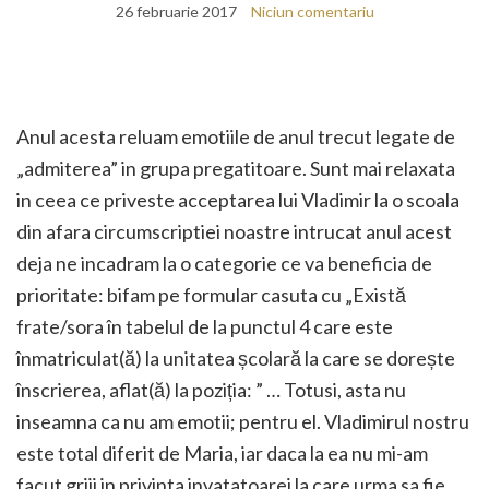
26 februarie 2017
Niciun comentariu
Anul acesta reluam emotiile de anul trecut legate de
„admiterea” in grupa pregatitoare. Sunt mai relaxata
in ceea ce priveste acceptarea lui Vladimir la o scoala
din afara circumscriptiei noastre intrucat anul acest
deja ne incadram la o categorie ce va beneficia de
prioritate: bifam pe formular casuta cu „Există
frate/sora în tabelul de la punctul 4 care este
înmatriculat(ă) la unitatea școlară la care se dorește
înscrierea, aflat(ă) la poziția: ” … Totusi, asta nu
inseamna ca nu am emotii; pentru el. Vladimirul nostru
este total diferit de Maria, iar daca la ea nu mi-am
facut griji in privinta invatatoarei la care urma sa fie