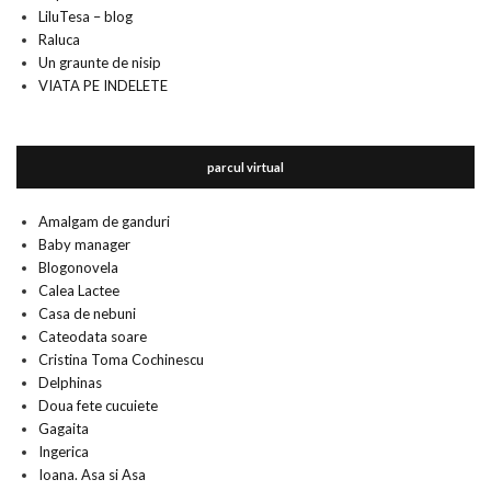
LiluTesa – blog
Raluca
Un graunte de nisip
VIATA PE INDELETE
parcul virtual
Amalgam de ganduri
Baby manager
Blogonovela
Calea Lactee
Casa de nebuni
Cateodata soare
Cristina Toma Cochinescu
Delphinas
Doua fete cucuiete
Gagaita
Ingerica
Ioana. Asa si Asa