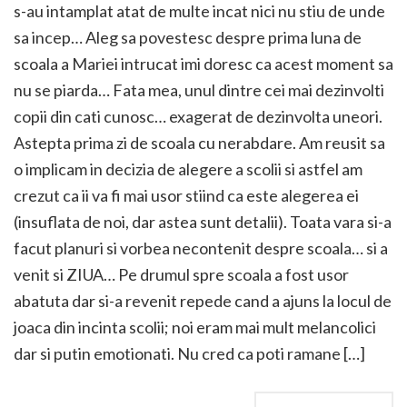
s-au intamplat atat de multe incat nici nu stiu de unde
sa incep… Aleg sa povestesc despre prima luna de
scoala a Mariei intrucat imi doresc ca acest moment sa
nu se piarda… Fata mea, unul dintre cei mai dezinvolti
copii din cati cunosc… exagerat de dezinvolta uneori.
Astepta prima zi de scoala cu nerabdare. Am reusit sa
o implicam in decizia de alegere a scolii si astfel am
crezut ca ii va fi mai usor stiind ca este alegerea ei
(insuflata de noi, dar astea sunt detalii). Toata vara si-a
facut planuri si vorbea necontenit despre scoala… si a
venit si ZIUA… Pe drumul spre scoala a fost usor
abatuta dar si-a revenit repede cand a ajuns la locul de
joaca din incinta scolii; noi eram mai mult melancolici
dar si putin emotionati. Nu cred ca poti ramane […]