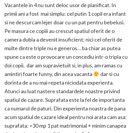
Vacantele in 4 nu sunt deloc usor de planificat. In
primii ani a fost mai simplu: cel putin 1 copil era infant
si ne descurcam lejer doar cu un pat pentru bebelusi.
Pe masura ce copiii au crescut spatiul oferit de o
camera dubla a devenit insuficient; nici cel oferit de
multe dintre triple nu e generos… ba chiar as putea
spune ca este o provocare un concediu intr-o tripla cu
doi copii, dar am supravietuit si, in plus, am ramas cu
amintiri foarte funny, din acea vacanta
dar si cu
dorinta de a nu mai repeta niciodata experienta.
Atunci au luat nastere standardele noastre privind
spatiul de cazare. Suprafata este la fel de importanta
ca numarul de paturi. Din experienta noastra de pana
acum spatiul de cazare ideal pentru noi arata cam asa:
suprafata: >30 mp 1 pat matrimonial + minim canapea