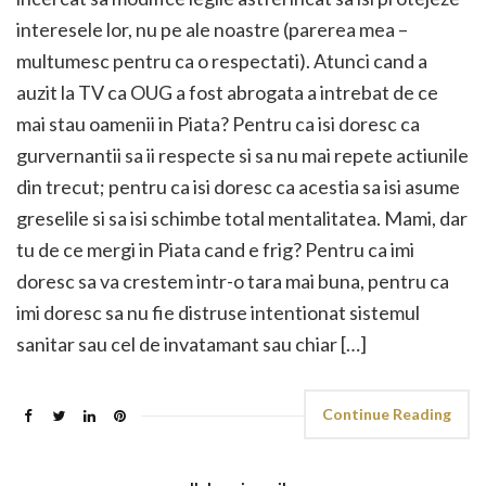
interesele lor, nu pe ale noastre (parerea mea –
multumesc pentru ca o respectati). Atunci cand a
auzit la TV ca OUG a fost abrogata a intrebat de ce
mai stau oamenii in Piata? Pentru ca isi doresc ca
gurvernantii sa ii respecte si sa nu mai repete actiunile
din trecut; pentru ca isi doresc ca acestia sa isi asume
greselile si sa isi schimbe total mentalitatea. Mami, dar
tu de ce mergi in Piata cand e frig? Pentru ca imi
doresc sa va crestem intr-o tara mai buna, pentru ca
imi doresc sa nu fie distruse intentionat sistemul
sanitar sau cel de invatamant sau chiar […]
Continue Reading