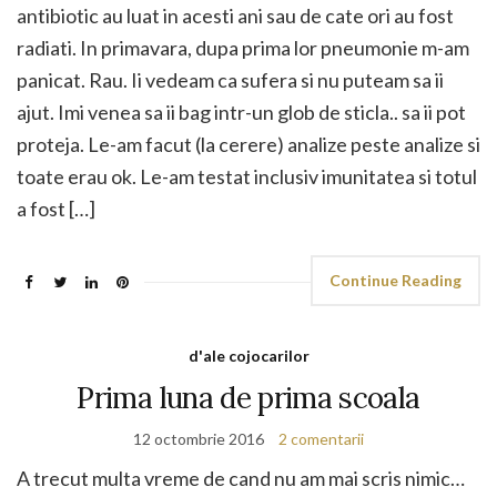
antibiotic au luat in acesti ani sau de cate ori au fost
radiati. In primavara, dupa prima lor pneumonie m-am
panicat. Rau. Ii vedeam ca sufera si nu puteam sa ii
ajut. Imi venea sa ii bag intr-un glob de sticla.. sa ii pot
proteja. Le-am facut (la cerere) analize peste analize si
toate erau ok. Le-am testat inclusiv imunitatea si totul
a fost […]
Continue Reading
d'ale cojocarilor
Prima luna de prima scoala
12 octombrie 2016
2 comentarii
A trecut multa vreme de cand nu am mai scris nimic…