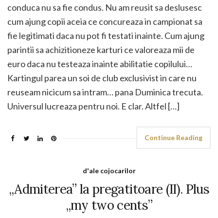
conduca nu sa fie condus. Nu am reusit sa deslusesc
cum ajung copii aceia ce concureaza in campionat sa
fie legitimati daca nu pot fi testati inainte. Cum ajung
parintii sa achizitioneze karturi ce valoreaza mii de
euro daca nu testeaza inainte abilitatie copilului…
Kartingul parea un soi de club exclusivist in care nu
reuseam nicicum sa intram… pana Duminica trecuta.
Universul lucreaza pentru noi. E clar. Altfel […]
Continue Reading
d'ale cojocarilor
„Admiterea” la pregatitoare (II). Plus
„my two cents”