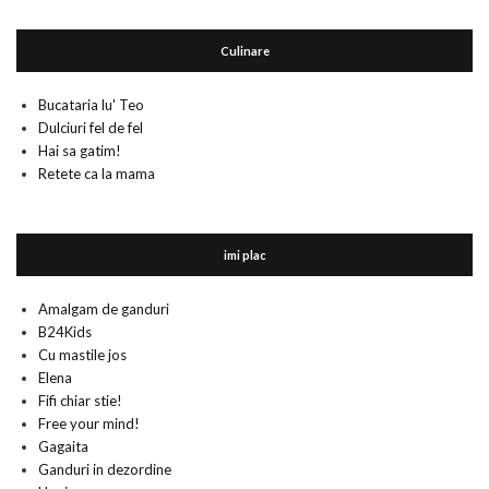
Culinare
Bucataria lu' Teo
Dulciuri fel de fel
Hai sa gatim!
Retete ca la mama
imi plac
Amalgam de ganduri
B24Kids
Cu mastile jos
Elena
Fifi chiar stie!
Free your mind!
Gagaita
Ganduri in dezordine