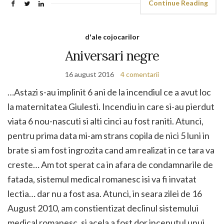
Continue Reading
d'ale cojocarilor
Aniversari negre
16 august 2016
4 comentarii
…Astazi s-au implinit 6 ani de la incendiul ce a avut loc
la maternitatea Giulesti. Incendiu in care si-au pierdut
viata 6 nou-nascuti si alti cinci au fost raniti. Atunci,
pentru prima data mi-am strans copila de nici 5 luni in
brate si am fost ingrozita cand am realizat in ce tara va
creste… Am tot sperat ca in afara de condamnarile de
fatada, sistemul medical romanesc isi va fi invatat
lectia… dar nu a fost asa. Atunci, in seara zilei de 16
August 2010, am constientizat declinul sistemului
medical romanesc, si acela a fost dor inceputul unui