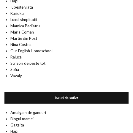
Hapi
Iubeste viata
Karioka
Luxul simplitatii
Mamica Pediatru
Maria Coman
Martie din Post
Nina Costea
Our English Homeschool
Raluca
Scrisori de peste tot
Sofia
Vavaly
locuri de suflet
Amalgam de ganduri
Blogul mamei
Gagaita
Hapi