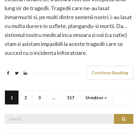
lung sir de tragedii. Tragedii care ne-au lasat
inmarmuriti si, pe multi dintre semenii nostri, i-au lasat
cu multa durere in suflete, plangandu-si mortii. Da…
sistemul nostru medical inca omoara si noi (ca natie)
stam si asistam impasibili la aceste tragedii care se
succed cu o incidenta infioratoare.
Continue Reading
1
2
3
…
117
Următor »
Search
Search
for: