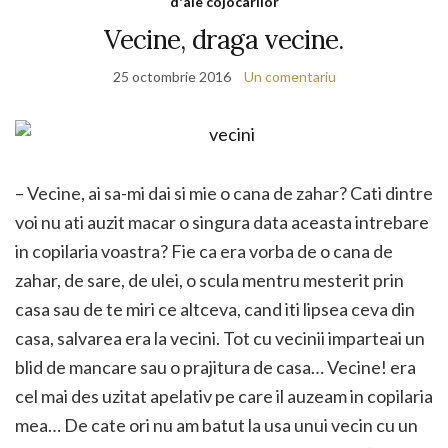
d'ale cojocarilor
Vecine, draga vecine.
25 octombrie 2016
Un comentariu
– Vecine, ai sa-mi dai si mie o cana de zahar? Cati dintre
voi nu ati auzit macar o singura data aceasta intrebare
in copilaria voastra? Fie ca era vorba de o cana de
zahar, de sare, de ulei, o scula mentru mesterit prin
casa sau de te miri ce altceva, cand iti lipsea ceva din
casa, salvarea era la vecini. Tot cu vecinii imparteai un
blid de mancare sau o prajitura de casa… Vecine! era
cel mai des uzitat apelativ pe care il auzeam in copilaria
mea… De cate ori nu am batut la usa unui vecin cu un