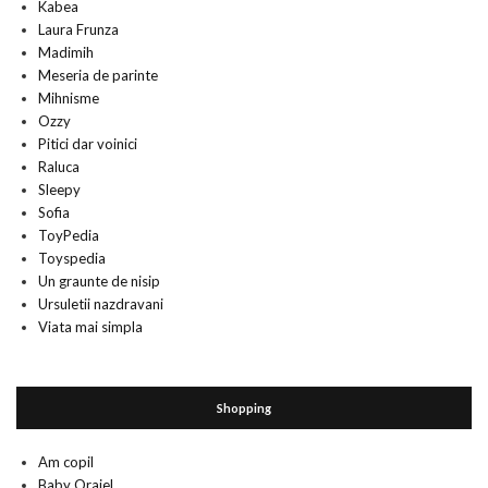
Kabea
Laura Frunza
Madimih
Meseria de parinte
Mihnisme
Ozzy
Pitici dar voinici
Raluca
Sleepy
Sofia
ToyPedia
Toyspedia
Un graunte de nisip
Ursuletii nazdravani
Viata mai simpla
Shopping
Am copil
Baby Orajel