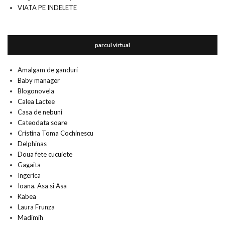
VIATA PE INDELETE
parcul virtual
Amalgam de ganduri
Baby manager
Blogonovela
Calea Lactee
Casa de nebuni
Cateodata soare
Cristina Toma Cochinescu
Delphinas
Doua fete cucuiete
Gagaita
Ingerica
Ioana. Asa si Asa
Kabea
Laura Frunza
Madimih