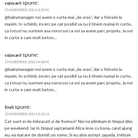
spune:
cojocarii
15 NOIEMBRIE 2012 LA 02:41
@babymanager noi avem o curte mai „de oras”, dar o folosim la
maxim. In schimb, incerc pe cat posibil sa nu ii tinem numai in curte..
ca totusi nu suntem asa norocosi ca voi sa avem parc propriu.. la noi
in curte e cam mult beton…
spune:
cojocarii
15 NOIEMBRIE 2012 LA 02:41
@babymanager noi avem o curte mai „de oras”, dar o folosim la
maxim. In schimb, incerc pe cat posibil sa nu ii tinem numai in curte..
ca totusi nu suntem asa norocosi ca voi sa avem parc propriu.. la noi
in curte e cam mult beton…
spune:
Steli
13 NOIEMBRIE 2012 LA 22:16
Cat sunt ei de imbracati si de frumosi! Noi ne plimbam in timpul zilei,
pe weekend. Iar in timpul saptamanii Alice iese cu bona, cand ajung
eu, ea mai are de dormit un somn. Si eu abia astept zapada, trebuie