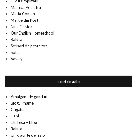
Luxul simplitatii
Mamica Pediatru
Maria Coman
Martie din Post
Nina Costea
Our English Homeschool
Raluca
Scrisori de peste tot
Sofia
Vavaly
locuri de suflet
Amalgam de ganduri
Blogul mamei
Gagaita
Hapi
LiluTesa – blog
Raluca
Un graunte de nisip