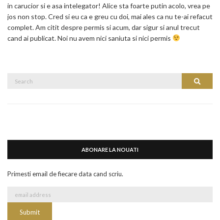
in carucior si e asa intelegator! Alice sta foarte putin acolo, vrea pe
jos non stop. Cred si eu ca e greu cu doi, mai ales ca nu te-ai refacut
complet. Am citit despre permis si acum, dar sigur si anul trecut
cand ai publicat. Noi nu avem nici saniuta si nici permis
Search
Search
for:
ABONARE LA NOUATI
Primesti email de fiecare data cand scriu.