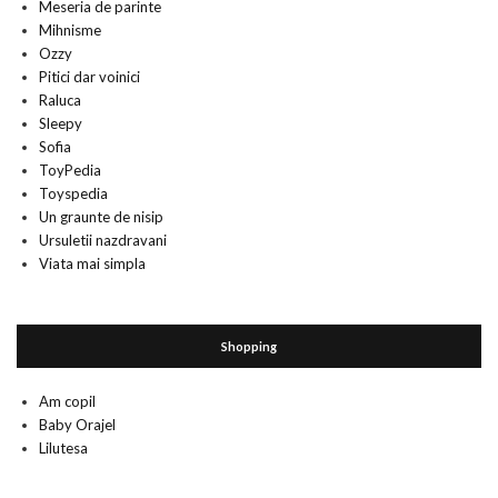
Meseria de parinte
Mihnisme
Ozzy
Pitici dar voinici
Raluca
Sleepy
Sofia
ToyPedia
Toyspedia
Un graunte de nisip
Ursuletii nazdravani
Viata mai simpla
Shopping
Am copil
Baby Orajel
Lilutesa