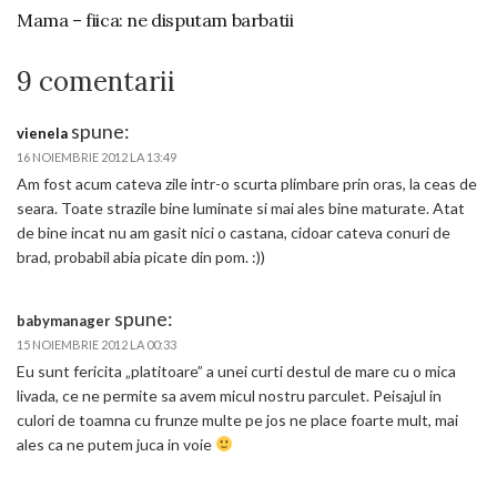
Mama – fiica: ne disputam barbatii
9 comentarii
spune:
vienela
16 NOIEMBRIE 2012 LA 13:49
Am fost acum cateva zile intr-o scurta plimbare prin oras, la ceas de
seara. Toate strazile bine luminate si mai ales bine maturate. Atat
de bine incat nu am gasit nici o castana, cidoar cateva conuri de
brad, probabil abia picate din pom. :))
spune:
babymanager
15 NOIEMBRIE 2012 LA 00:33
Eu sunt fericita „platitoare” a unei curti destul de mare cu o mica
livada, ce ne permite sa avem micul nostru parculet. Peisajul in
culori de toamna cu frunze multe pe jos ne place foarte mult, mai
ales ca ne putem juca in voie