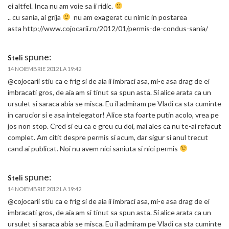
ei altfel. Inca nu am voie sa ii ridic.
.. cu sania, ai grija
nu am exagerat cu nimic in postarea
asta http://www.cojocarii.ro/2012/01/permis-de-condus-sania/
spune:
Steli
14 NOIEMBRIE 2012 LA 19:42
@cojocarii stiu ca e frig si de aia ii imbraci asa, mi-e asa drag de ei
imbracati gros, de aia am si tinut sa spun asta. Si alice arata ca un
ursulet si saraca abia se misca. Eu il admiram pe Vladi ca sta cuminte
in carucior si e asa intelegator! Alice sta foarte putin acolo, vrea pe
jos non stop. Cred si eu ca e greu cu doi, mai ales ca nu te-ai refacut
complet. Am citit despre permis si acum, dar sigur si anul trecut
cand ai publicat. Noi nu avem nici saniuta si nici permis
spune:
Steli
14 NOIEMBRIE 2012 LA 19:42
@cojocarii stiu ca e frig si de aia ii imbraci asa, mi-e asa drag de ei
imbracati gros, de aia am si tinut sa spun asta. Si alice arata ca un
ursulet si saraca abia se misca. Eu il admiram pe Vladi ca sta cuminte