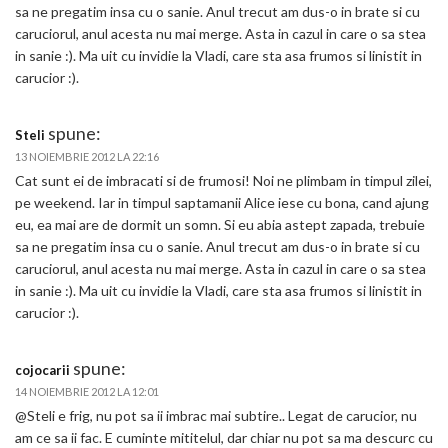
sa ne pregatim insa cu o sanie. Anul trecut am dus-o in brate si cu
caruciorul, anul acesta nu mai merge. Asta in cazul in care o sa stea
in sanie :). Ma uit cu invidie la Vladi, care sta asa frumos si linistit in
carucior :).
spune:
Steli
13 NOIEMBRIE 2012 LA 22:16
Cat sunt ei de imbracati si de frumosi! Noi ne plimbam in timpul zilei,
pe weekend. Iar in timpul saptamanii Alice iese cu bona, cand ajung
eu, ea mai are de dormit un somn. Si eu abia astept zapada, trebuie
sa ne pregatim insa cu o sanie. Anul trecut am dus-o in brate si cu
caruciorul, anul acesta nu mai merge. Asta in cazul in care o sa stea
in sanie :). Ma uit cu invidie la Vladi, care sta asa frumos si linistit in
carucior :).
spune:
cojocarii
14 NOIEMBRIE 2012 LA 12:01
@Steli e frig, nu pot sa ii imbrac mai subtire.. Legat de carucior, nu
am ce sa ii fac. E cuminte mititelul, dar chiar nu pot sa ma descurc cu