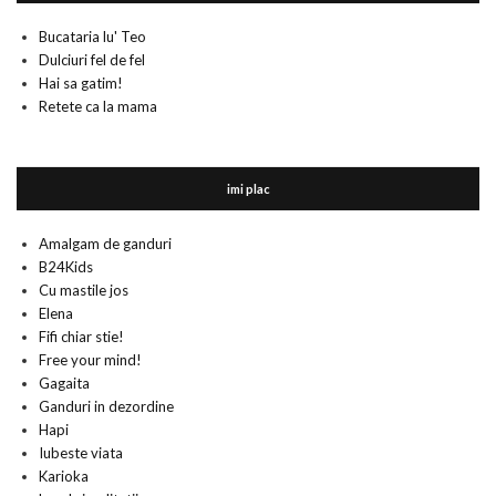
Bucataria lu' Teo
Dulciuri fel de fel
Hai sa gatim!
Retete ca la mama
imi plac
Amalgam de ganduri
B24Kids
Cu mastile jos
Elena
Fifi chiar stie!
Free your mind!
Gagaita
Ganduri in dezordine
Hapi
Iubeste viata
Karioka