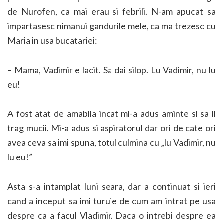
de Nurofen, ca mai erau si febrili. N-am apucat sa
impartasesc nimanui gandurile mele, ca ma trezesc cu
Maria in usa bucatariei:
– Mama, Vadimir e lacit. Sa dai silop. Lu Vadimir, nu lu
eu!
A fost atat de amabila incat mi-a adus aminte si sa ii
trag mucii. Mi-a adus si aspiratorul dar ori de cate ori
avea ceva sa imi spuna, totul culmina cu „lu Vadimir, nu
lu eu!”
Asta s-a intamplat luni seara, dar a continuat si ieri
cand a inceput sa imi turuie de cum am intrat pe usa
despre ca a facul Vladimir. Daca o intrebi despre ea