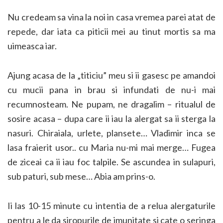
Nu credeam sa vina la noi in casa vremea parei atat de
repede, dar iata ca piticii mei au tinut mortis sa ma
uimeasca iar.
Ajung acasa de la „titiciu” meu si ii gasesc pe amandoi
cu mucii pana in brau si infundati de nu-i mai
recumnosteam. Ne pupam, ne dragalim – ritualul de
sosire acasa – dupa care ii iau la alergat sa ii sterga la
nasuri. Chiraiala, urlete, plansete… Vladimir inca se
lasa fraierit usor.. cu Maria nu-mi mai merge… Fugea
de ziceai ca ii iau foc talpile. Se ascundea in sulapuri,
sub paturi, sub mese… Abia am
prins-o.
Ii las 10-15 minute cu intentia de a relua alergaturile
pentru a le da siropurile de imunitate si cate o seringa