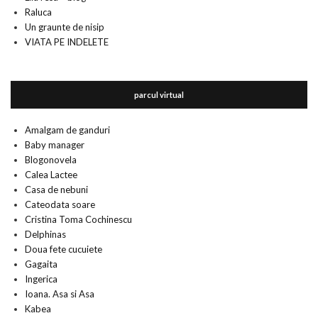
Raluca
Un graunte de nisip
VIATA PE INDELETE
parcul virtual
Amalgam de ganduri
Baby manager
Blogonovela
Calea Lactee
Casa de nebuni
Cateodata soare
Cristina Toma Cochinescu
Delphinas
Doua fete cucuiete
Gagaita
Ingerica
Ioana. Asa si Asa
Kabea