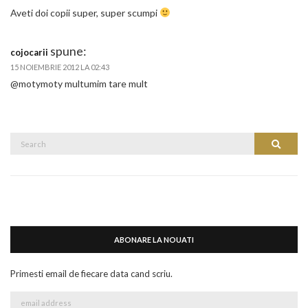
Aveti doi copii super, super scumpi
spune:
cojocarii
15 NOIEMBRIE 2012 LA 02:43
@motymoty multumim tare mult
Search
Search
for:
ABONARE LA NOUATI
Primesti email de fiecare data cand scriu.