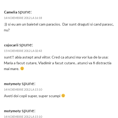
spune:
Camelia
14 NOIEMBRIE 2012 LA 16:18
:)) si eu am un baietel cam paracios. Dar sunt draguti si cand parasc,
nu?
spune:
cojocarii
15 NOIEMBRIE 2012 LA 02:43
sunt!! abia astept anul viitor. Cred ca atunci ma vor lua de la usa:
Maria a facut cutare, Vladimir a facut cutare.. atunci va fi distractia
mai mare.
spune:
motymoty
14 NOIEMBRIE 2012 LA 15:10
Aveti doi copii super, super scumpi
spune:
motymoty
14 NOIEMBRIE 2012 LA 15:10