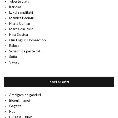
Iubeste viata
Karioka
Luxul simplitatii
Mamica Pediatru
Maria Coman
Martie din Post
Nina Costea
Our English Homeschool
Raluca
Scrisori de peste tot
Sofia
Vavaly
locuri de suflet
Amalgam de ganduri
Blogul mamei
Gagaita
Hapi
LiluTesa – blog