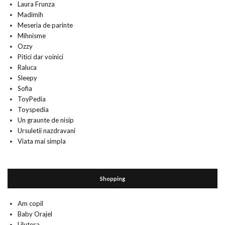
Laura Frunza
Madimih
Meseria de parinte
Mihnisme
Ozzy
Pitici dar voinici
Raluca
Sleepy
Sofia
ToyPedia
Toyspedia
Un graunte de nisip
Ursuletii nazdravani
Viata mai simpla
Shopping
Am copil
Baby Orajel
Lilutesa