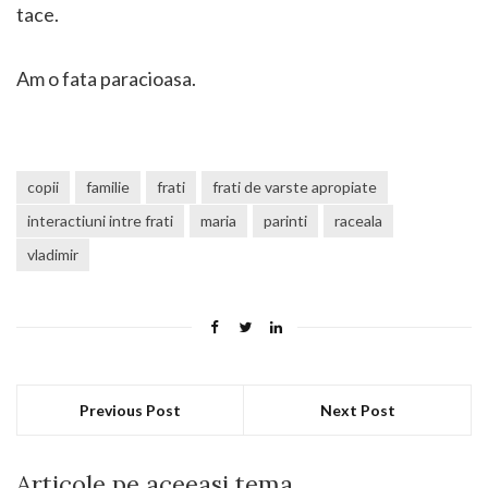
tace.
Am o fata paracioasa.
copii
familie
frati
frati de varste apropiate
interactiuni intre frati
maria
parinti
raceala
vladimir
Previous Post
Next Post
Articole pe aceeasi tema