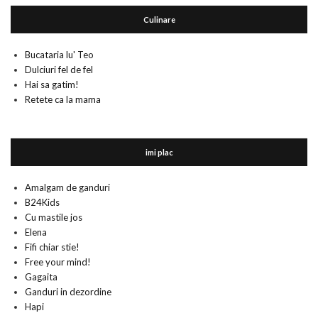
Culinare
Bucataria lu' Teo
Dulciuri fel de fel
Hai sa gatim!
Retete ca la mama
imi plac
Amalgam de ganduri
B24Kids
Cu mastile jos
Elena
Fifi chiar stie!
Free your mind!
Gagaita
Ganduri in dezordine
Hapi