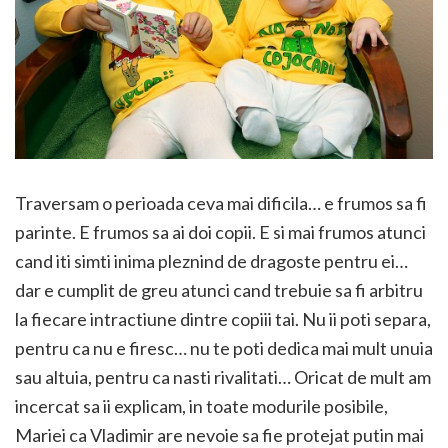
Traversam o perioada ceva mai dificila… e frumos sa fi
parinte. E frumos sa ai doi copii. E si mai frumos atunci
cand iti simti inima pleznind de dragoste pentru ei…
dar e cumplit de greu atunci cand trebuie sa fi arbitru
la fiecare intractiune dintre copiii tai. Nu ii poti separa,
pentru ca nu e firesc… nu te poti dedica mai mult unuia
sau altuia, pentru ca nasti rivalitati… Oricat de mult am
incercat sa ii explicam, in toate modurile posibile,
Mariei ca Vladimir are nevoie sa fie protejat putin mai