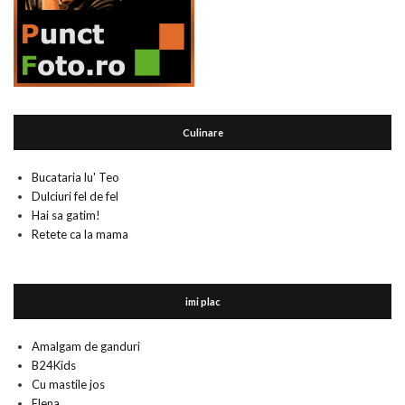
Culinare
Bucataria lu' Teo
Dulciuri fel de fel
Hai sa gatim!
Retete ca la mama
imi plac
Amalgam de ganduri
B24Kids
Cu mastile jos
Elena