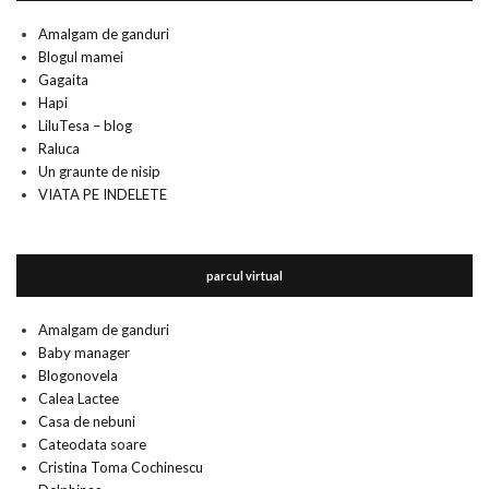
Amalgam de ganduri
Blogul mamei
Gagaita
Hapi
LiluTesa – blog
Raluca
Un graunte de nisip
VIATA PE INDELETE
parcul virtual
Amalgam de ganduri
Baby manager
Blogonovela
Calea Lactee
Casa de nebuni
Cateodata soare
Cristina Toma Cochinescu