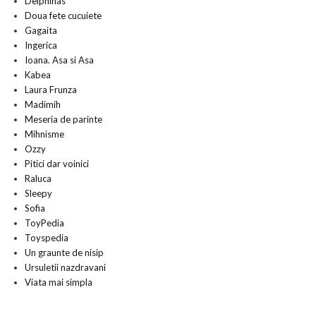
Delphinas
Doua fete cucuiete
Gagaita
Ingerica
Ioana. Asa si Asa
Kabea
Laura Frunza
Madimih
Meseria de parinte
Mihnisme
Ozzy
Pitici dar voinici
Raluca
Sleepy
Sofia
ToyPedia
Toyspedia
Un graunte de nisip
Ursuletii nazdravani
Viata mai simpla