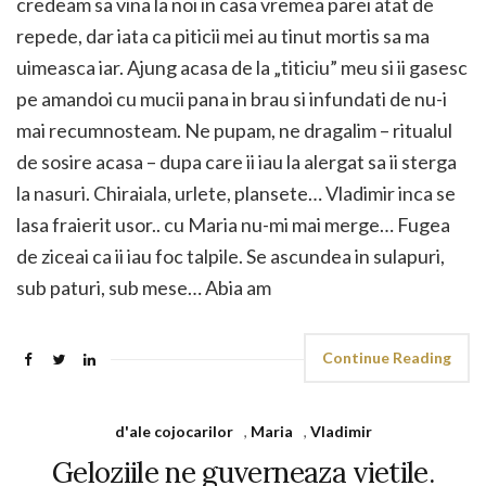
credeam sa vina la noi in casa vremea parei atat de
repede, dar iata ca piticii mei au tinut mortis sa ma
uimeasca iar. Ajung acasa de la „titiciu” meu si ii gasesc
pe amandoi cu mucii pana in brau si infundati de nu-i
mai recumnosteam. Ne pupam, ne dragalim – ritualul
de sosire acasa – dupa care ii iau la alergat sa ii sterga
la nasuri. Chiraiala, urlete, plansete… Vladimir inca se
lasa fraierit usor.. cu Maria nu-mi mai merge… Fugea
de ziceai ca ii iau foc talpile. Se ascundea in sulapuri,
sub paturi, sub mese… Abia am
Continue Reading
d'ale cojocarilor
,
Maria
,
Vladimir
Geloziile ne guverneaza vietile.