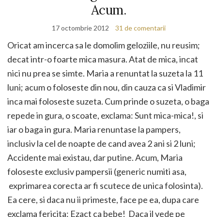
Acum.
17 octombrie 2012
31 de comentarii
Oricat am incerca sa le domolim geloziile, nu reusim;
decat intr-o foarte mica masura. Atat de mica, incat
nici nu prea se simte. Maria a renuntat la suzeta la 11
luni; acum o foloseste din nou, din cauza ca si Vladimir
inca mai foloseste suzeta. Cum prinde o suzeta, o baga
repede in gura, o scoate, exclama: Sunt mica-mica!, si
iar o baga in gura. Maria renuntase la pampers,
inclusiv la cel de noapte de cand avea 2 ani si 2 luni;
Accidente mai existau, dar putine. Acum, Maria
foloseste exclusiv pampersii (generic numiti asa,
exprimarea corecta ar fi scutece de unica folosinta).
Ea cere, si daca nu ii primeste, face pe ea, dupa care
exclama fericita: Ezact ca bebe! Daca il vede pe