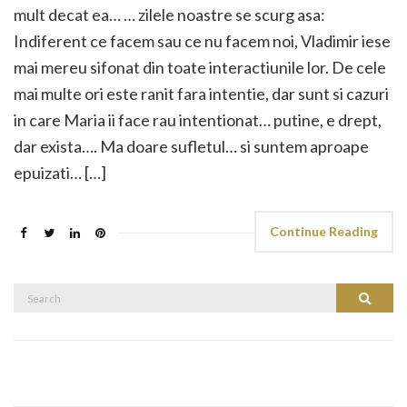
mult decat ea… … zilele noastre se scurg asa:
Indiferent ce facem sau ce nu facem noi, Vladimir iese
mai mereu sifonat din toate interactiunile lor. De cele
mai multe ori este ranit fara intentie, dar sunt si cazuri
in care Maria ii face rau intentionat… putine, e drept,
dar exista…. Ma doare sufletul… si suntem aproape
epuizati… […]
Continue Reading
Search
Search
for: