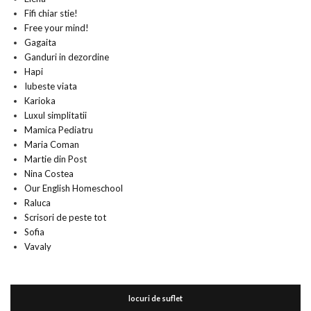
Fifi chiar stie!
Free your mind!
Gagaita
Ganduri in dezordine
Hapi
Iubeste viata
Karioka
Luxul simplitatii
Mamica Pediatru
Maria Coman
Martie din Post
Nina Costea
Our English Homeschool
Raluca
Scrisori de peste tot
Sofia
Vavaly
locuri de suflet