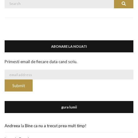
Search
Search
for:
ABONARE LA NOUATI
Primesti email de fiecare data cand scriu.
gura lumii
Andreea
la
Bine ca nu a trecut prea mult timp!