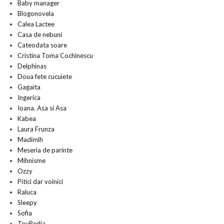
Baby manager
Blogonovela
Calea Lactee
Casa de nebuni
Cateodata soare
Cristina Toma Cochinescu
Delphinas
Doua fete cucuiete
Gagaita
Ingerica
Ioana. Asa si Asa
Kabea
Laura Frunza
Madimih
Meseria de parinte
Mihnisme
Ozzy
Pitici dar voinici
Raluca
Sleepy
Sofia
ToyPedia