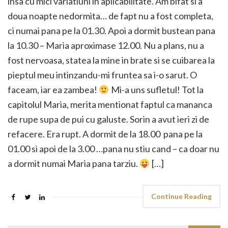
insa cu mici variatiuni in aplicabilitate. Am bifat si a
doua noapte nedormita… de fapt nu a fost completa,
ci numai pana pe la 01.30. Apoi a dormit bustean pana
la 10.30 – Maria aproximase 12.00. Nu a plans, nu a
fost nervoasa, statea la mine in brate si se cuibarea la
pieptul meu intinzandu-mi fruntea sa i-o sarut. O
faceam, iar ea zambea!
Mi-a uns sufletul! Tot la
capitolul Maria, merita mentionat faptul ca mananca
de rupe supa de pui cu galuste. Sorin a avut ieri zi de
refacere. Era rupt. A dormit de la 18.00 pana pe la
01.00 si apoi de la 3.00 …pana nu stiu cand – ca doar nu
a dormit numai Maria pana tarziu.
[…]
Continue Reading