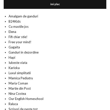
imi plac
Amalgam de ganduri
B24Kids
Cu mastile jos
Elena
Fifi chiar stie!
Free your mind!
Gagaita
Ganduri in dezordine
Hapi
Iubeste viata
Karioka
Luxul simplitatii
Mamica Pediatru
Maria Coman
Martie din Post
Nina Costea
Our English Homeschool
Raluca
Scrisori de peste tot