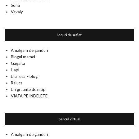
Sofia
Vavaly
locuri de suflet
Amalgam de ganduri
Blogul mamei
Gagaita
Hapi
LiluTesa – blog
Raluca
Un graunte de nisip
VIATA PE INDELETE
parcul virtual
Amalgam de ganduri