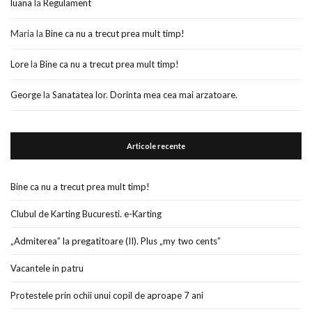
luana
la
Regulament
Maria
la
Bine ca nu a trecut prea mult timp!
Lore
la
Bine ca nu a trecut prea mult timp!
George
la
Sanatatea lor. Dorinta mea cea mai arzatoare.
Articole recente
Bine ca nu a trecut prea mult timp!
Clubul de Karting Bucuresti. e-Karting
„Admiterea” la pregatitoare (II). Plus „my two cents”
Vacantele in patru
Protestele prin ochii unui copil de aproape 7 ani