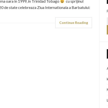
rima oara in 1999, in Trinidad Tobago
cu sprijinul
20 de state celebreaza Ziua Internationala a Barbatului:
Continue Reading