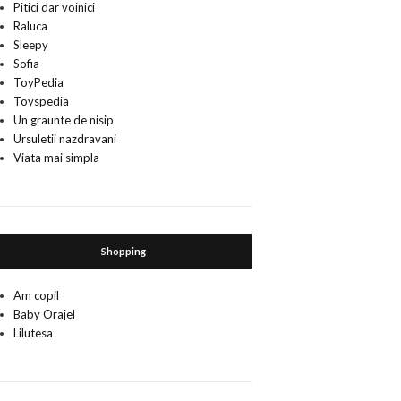
Pitici dar voinici
Raluca
Sleepy
Sofia
ToyPedia
Toyspedia
Un graunte de nisip
Ursuletii nazdravani
Viata mai simpla
Shopping
Am copil
Baby Orajel
Lilutesa