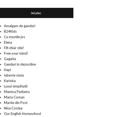
imi plac
Amalgam de ganduri
B24Kids
Cu mastile jos
Elena
Fifi chiar stie!
Free your mind!
Gagaita
Ganduri in dezordine
Hapi
Iubeste viata
Karioka
Luxul simplitatii
Mamica Pediatru
Maria Coman
Martie din Post
Nina Costea
Our English Homeschool