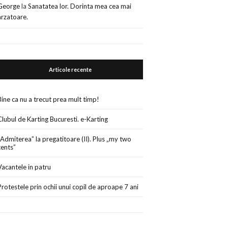
George
la
Sanatatea lor. Dorinta mea cea mai
arzatoare.
Articole recente
Bine ca nu a trecut prea mult timp!
Clubul de Karting Bucuresti. e-Karting
„Admiterea” la pregatitoare (II). Plus „my two
cents”
Vacantele in patru
Protestele prin ochii unui copil de aproape 7 ani