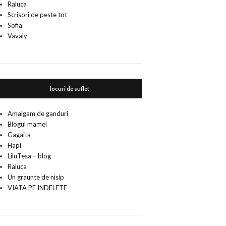
Raluca
Scrisori de peste tot
Sofia
Vavaly
locuri de suflet
Amalgam de ganduri
Blogul mamei
Gagaita
Hapi
LiluTesa – blog
Raluca
Un graunte de nisip
VIATA PE INDELETE