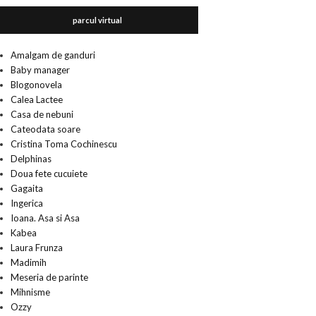
parcul virtual
Amalgam de ganduri
Baby manager
Blogonovela
Calea Lactee
Casa de nebuni
Cateodata soare
Cristina Toma Cochinescu
Delphinas
Doua fete cucuiete
Gagaita
Ingerica
Ioana. Asa si Asa
Kabea
Laura Frunza
Madimih
Meseria de parinte
Mihnisme
Ozzy