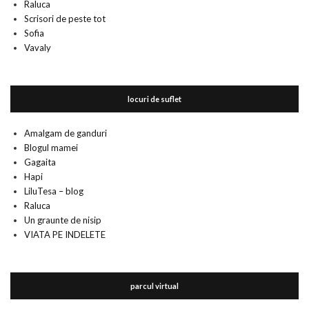
Raluca
Scrisori de peste tot
Sofia
Vavaly
locuri de suflet
Amalgam de ganduri
Blogul mamei
Gagaita
Hapi
LiluTesa – blog
Raluca
Un graunte de nisip
VIATA PE INDELETE
parcul virtual