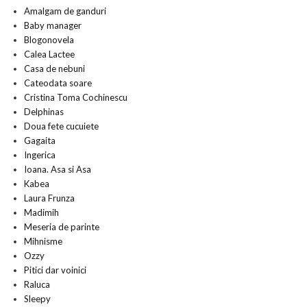
Amalgam de ganduri
Baby manager
Blogonovela
Calea Lactee
Casa de nebuni
Cateodata soare
Cristina Toma Cochinescu
Delphinas
Doua fete cucuiete
Gagaita
Ingerica
Ioana. Asa si Asa
Kabea
Laura Frunza
Madimih
Meseria de parinte
Mihnisme
Ozzy
Pitici dar voinici
Raluca
Sleepy