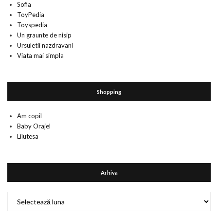
Sofia
ToyPedia
Toyspedia
Un graunte de nisip
Ursuletii nazdravani
Viata mai simpla
Shopping
Am copil
Baby Orajel
Lilutesa
Arhiva
Arhiva