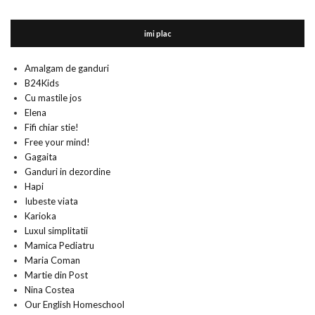
imi plac
Amalgam de ganduri
B24Kids
Cu mastile jos
Elena
Fifi chiar stie!
Free your mind!
Gagaita
Ganduri in dezordine
Hapi
Iubeste viata
Karioka
Luxul simplitatii
Mamica Pediatru
Maria Coman
Martie din Post
Nina Costea
Our English Homeschool