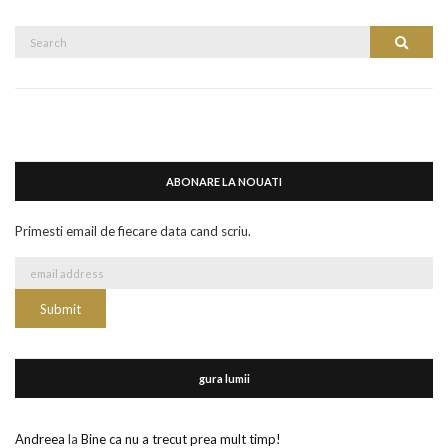
Search
Search
for:
ABONARE LA NOUATI
Primesti email de fiecare data cand scriu.
gura lumii
Andreea
la
Bine ca nu a trecut prea mult timp!