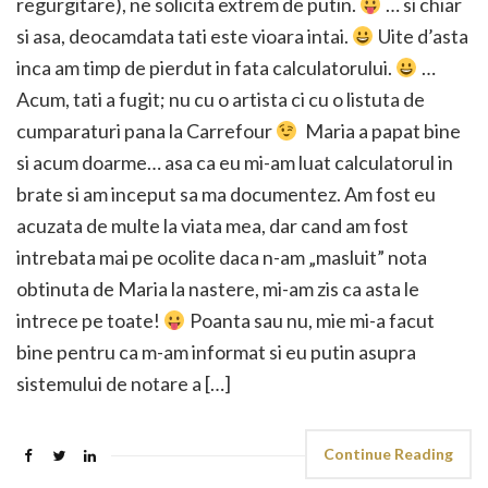
regurgitare), ne solicita extrem de putin.
… si chiar
si asa, deocamdata tati este vioara intai.
Uite d’asta
inca am timp de pierdut in fata calculatorului.
…
Acum, tati a fugit; nu cu o artista ci cu o listuta de
cumparaturi pana la Carrefour
Maria a papat bine
si acum doarme… asa ca eu mi-am luat calculatorul in
brate si am inceput sa ma documentez. Am fost eu
acuzata de multe la viata mea, dar cand am fost
intrebata mai pe ocolite daca n-am „masluit” nota
obtinuta de Maria la nastere, mi-am zis ca asta le
intrece pe toate!
Poanta sau nu, mie mi-a facut
bine pentru ca m-am informat si eu putin asupra
sistemului de notare a […]
Continue Reading