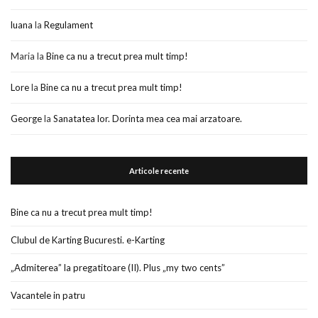
luana
la
Regulament
Maria
la
Bine ca nu a trecut prea mult timp!
Lore
la
Bine ca nu a trecut prea mult timp!
George
la
Sanatatea lor. Dorinta mea cea mai arzatoare.
Articole recente
Bine ca nu a trecut prea mult timp!
Clubul de Karting Bucuresti. e-Karting
„Admiterea” la pregatitoare (II). Plus „my two cents”
Vacantele in patru