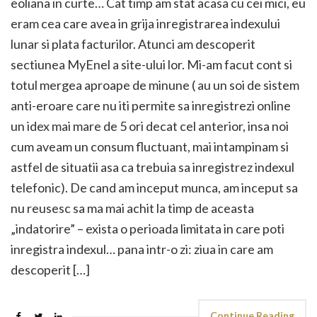
eoliana in curte… Cat timp am stat acasa cu cei mici, eu
eram cea care avea in grija inregistrarea indexului
lunar si plata facturilor. Atunci am descoperit
sectiunea MyEnel a site-ului lor. Mi-am facut cont si
totul mergea aproape de minune ( au un soi de sistem
anti-eroare care nu iti permite sa inregistrezi online
un idex mai mare de 5 ori decat cel anterior, insa noi
cum aveam un consum fluctuant, mai intampinam si
astfel de situatii asa ca trebuia sa inregistrez indexul
telefonic). De cand am inceput munca, am inceput sa
nu reusesc sa ma mai achit la timp de aceasta
„indatorire” – exista o perioada limitata in care poti
inregistra indexul… pana intr-o zi: ziua in care am
descoperit […]
Continue Reading