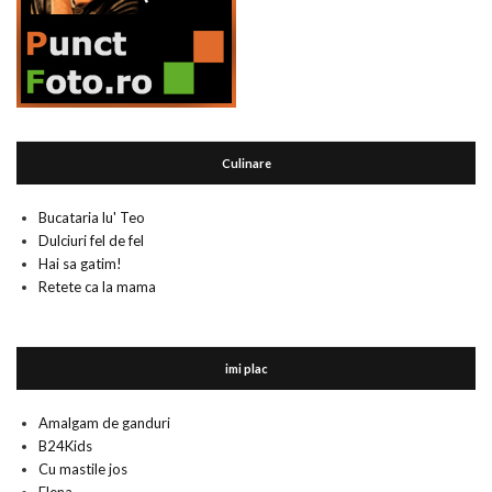
Culinare
Bucataria lu' Teo
Dulciuri fel de fel
Hai sa gatim!
Retete ca la mama
imi plac
Amalgam de ganduri
B24Kids
Cu mastile jos