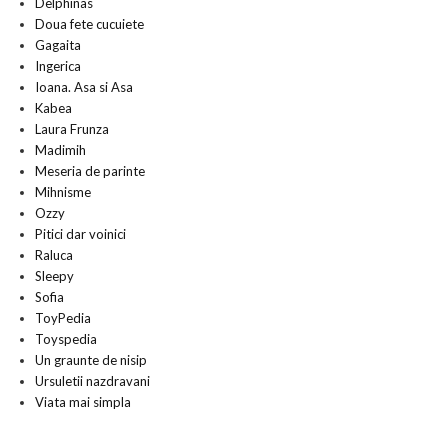
Delphinas
Doua fete cucuiete
Gagaita
Ingerica
Ioana. Asa si Asa
Kabea
Laura Frunza
Madimih
Meseria de parinte
Mihnisme
Ozzy
Pitici dar voinici
Raluca
Sleepy
Sofia
ToyPedia
Toyspedia
Un graunte de nisip
Ursuletii nazdravani
Viata mai simpla