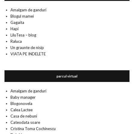
Amalgam de ganduri
Blogul mamei
Gagaita
Hapi
LiluTesa – blog
Raluca
Un graunte de nisip
VIATA PE INDELETE
parcul virtual
Amalgam de ganduri
Baby manager
Blogonovela
Calea Lactee
Casa de nebuni
Cateodata soare
Cristina Toma Cochinescu