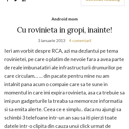
Android mom
Cu rovinieta in gropi, inainte!
3 ianuarie 2013
4 comentarii
Ieri am vorbit despre RCA, azi ma dezlantui pe tema
rovinietei, pe care o platim de nevoie fara a avea parte
de reale imbunatatiri ale infrastructurii drumurilor pe
care circulam… … din pacate pentru mine nu am
intalnit pana acum o compaie care sa te sune in
momentul in care imi expira rovinieta, asa ca trebuie sa
imi pun gadgeturile la treaba sa memoreze informatia
si sa emita alerte. Ceea ce e simplu.. daca nu ajungi sa
schimbi 3 telefoane intr-un an sau sa iti pierzi toate
datele intr-o clipita din cauza unui click urmat de