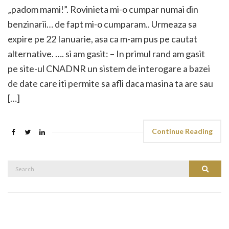
„padom mami!”. Rovinieta mi-o cumpar numai din
benzinarii… de fapt mi-o cumparam.. Urmeaza sa
expire pe 22 Ianuarie, asa ca m-am pus pe cautat
alternative. …. si am gasit: – In primul rand am gasit
pe site-ul CNADNR un sistem de interogare a bazei
de date care iti permite sa afli daca masina ta are sau
[…]
Continue Reading
Search
Search
for: