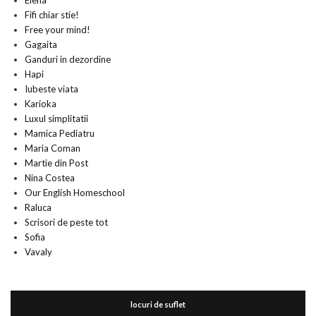
Elena
Fifi chiar stie!
Free your mind!
Gagaita
Ganduri in dezordine
Hapi
Iubeste viata
Karioka
Luxul simplitatii
Mamica Pediatru
Maria Coman
Martie din Post
Nina Costea
Our English Homeschool
Raluca
Scrisori de peste tot
Sofia
Vavaly
locuri de suflet