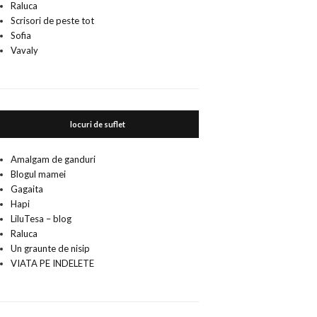
Raluca
Scrisori de peste tot
Sofia
Vavaly
locuri de suflet
Amalgam de ganduri
Blogul mamei
Gagaita
Hapi
LiluTesa – blog
Raluca
Un graunte de nisip
VIATA PE INDELETE