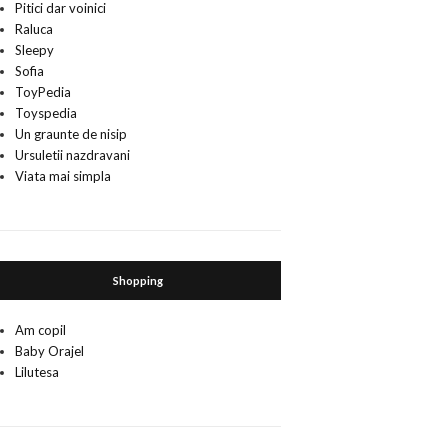
Pitici dar voinici
Raluca
Sleepy
Sofia
ToyPedia
Toyspedia
Un graunte de nisip
Ursuletii nazdravani
Viata mai simpla
Shopping
Am copil
Baby Orajel
Lilutesa