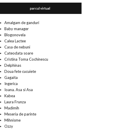
parcul virtual
Amalgam de ganduri
Baby manager
Blogonovela
Calea Lactee
Casa de nebuni
Cateodata soare
Cristina Toma Cochinescu
Delphinas
Doua fete cucuiete
Gagaita
Ingerica
Ioana. Asa si Asa
Kabea
Laura Frunza
Madimih
Meseria de parinte
Mihnisme
Ozzy