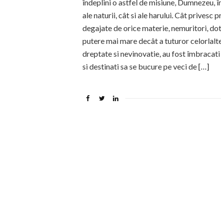
îndeplini o astfel de misiune, Dumnezeu, în 
ale naturii, cât si ale harului. Cât privesc 
degajate de orice materie, nemuritori, dot
putere mai mare decât a tuturor celorlalte c
dreptate si nevinovatie, au fost îmbracati î
si destinati sa se bucure pe veci de […]