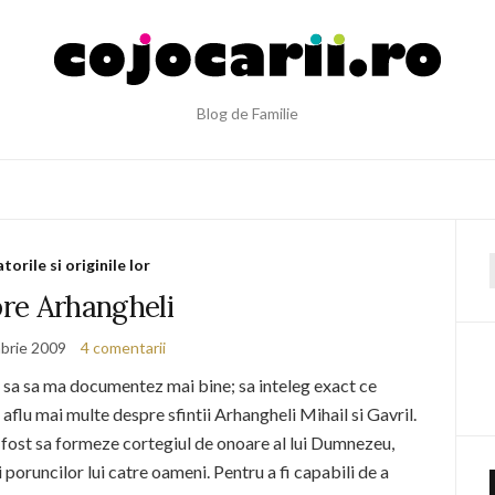
Blog de Familie
torile si originile lor
f
re Arhangheli
brie 2009
4 comentarii
t sa sa ma documentez mai bine; sa inteleg exact ce
flu mai multe despre sfintii Arhangheli Mihail si Gavril.
 a fost sa formeze cortegiul de onoare al lui Dumnezeu,
si poruncilor lui catre oameni. Pentru a fi capabili de a