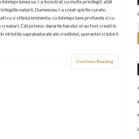
întelepciunea sa, i-a înzestrat cu multe privilegii; atât
privilegiile naturii, Dumnezeu i-a creat spirite curate,
ati cu o stiinta eminenta, cu întelepciune profunda si cu
reaturi. Cât privesc darurile harului, ei au fost creati în
n virtutile supranaturale ale credintei, sperantei si iubirii
Continue Reading