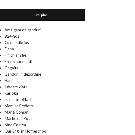
imi plac
Amalgam de ganduri
B24Kids
Cu mastile jos
Elena
Fifi chiar stie!
Free your mind!
Gagaita
Ganduri in dezordine
Hapi
Iubeste viata
Karioka
Luxul simplitatii
Mamica Pediatru
Maria Coman
Martie din Post
Nina Costea
Our English Homeschool