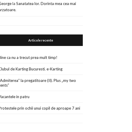
George
la
Sanatatea lor. Dorinta mea cea mai
arzatoare.
Articole recente
Bine ca nu a trecut prea mult timp!
Clubul de Karting Bucuresti. e-Karting
„Admiterea” la pregatitoare (II). Plus „my two
cents”
Vacantele in patru
Protestele prin ochii unui copil de aproape 7 ani