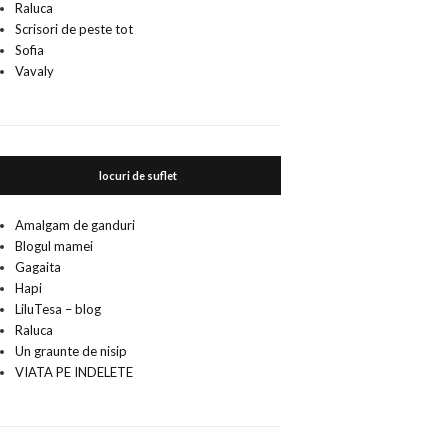
Raluca
Scrisori de peste tot
Sofia
Vavaly
locuri de suflet
Amalgam de ganduri
Blogul mamei
Gagaita
Hapi
LiluTesa – blog
Raluca
Un graunte de nisip
VIATA PE INDELETE