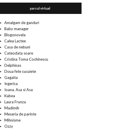
parcul virtual
Amalgam de ganduri
Baby manager
Blogonovela
Calea Lactee
Casa de nebuni
Cateodata soare
Cristina Toma Cochinescu
Delphinas
Doua fete cucuiete
Gagaita
Ingerica
Ioana. Asa si Asa
Kabea
Laura Frunza
Madimih
Meseria de parinte
Mihnisme
Ozzy