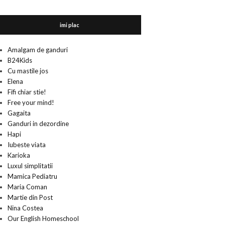
imi plac
Amalgam de ganduri
B24Kids
Cu mastile jos
Elena
Fifi chiar stie!
Free your mind!
Gagaita
Ganduri in dezordine
Hapi
Iubeste viata
Karioka
Luxul simplitatii
Mamica Pediatru
Maria Coman
Martie din Post
Nina Costea
Our English Homeschool