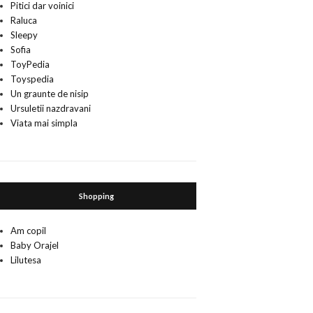
Pitici dar voinici
Raluca
Sleepy
Sofia
ToyPedia
Toyspedia
Un graunte de nisip
Ursuletii nazdravani
Viata mai simpla
Shopping
Am copil
Baby Orajel
Lilutesa