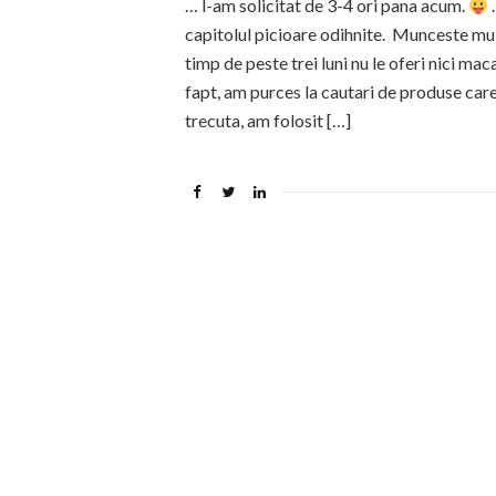
… l-am solicitat de 3-4 ori pana acum.
…
capitolul picioare odihnite. Munceste mult
timp de peste trei luni nu le oferi nici m
fapt, am purces la cautari de produse car
trecuta, am folosit […]