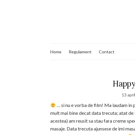
Home
Regulament
Contact
Happy
13 apri
… si nu e vorba de film! Ma laudam in p
mult mai bine decat data trecuta; atat de 
acestea) am reusit sa stau fara creme speci
masaje. Data trecuta ajunsese de imi masa 