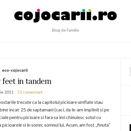
Blog de Familie
eco-cojocarii
f
 feet in tandem
lie 2011
11 comentarii
ostarile trecute ca la capitolul picioare umflate stau
bine incat 25 de saptamani (caci, da le-am implinit si pe
ale pentru picioare si fara sa imi chinuiesc sotul cu
picioarele si in somn; somnul lui. Acum, am fost „finuta”