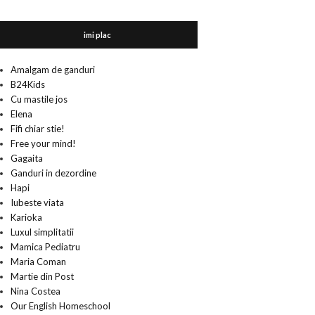
imi plac
Amalgam de ganduri
B24Kids
Cu mastile jos
Elena
Fifi chiar stie!
Free your mind!
Gagaita
Ganduri in dezordine
Hapi
Iubeste viata
Karioka
Luxul simplitatii
Mamica Pediatru
Maria Coman
Martie din Post
Nina Costea
Our English Homeschool