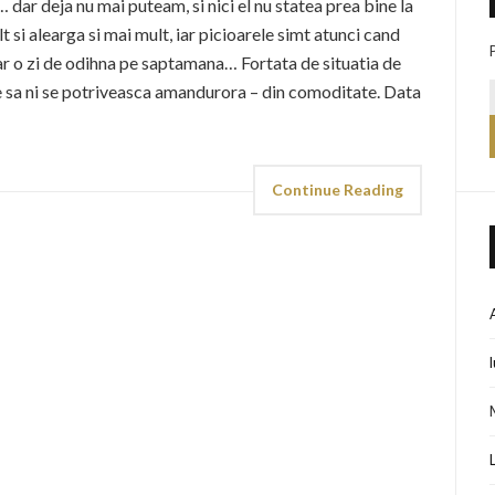
 dar deja nu mai puteam, si nici el nu statea prea bine la
 si alearga si mai mult, iar picioarele simt atunci cand
acar o zi de odihna pe saptamana… Fortata de situatia de
e sa ni se potriveasca amandurora – din comoditate. Data
Continue Reading