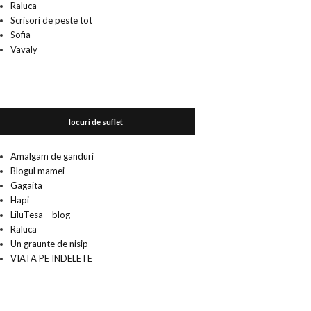
Raluca
Scrisori de peste tot
Sofia
Vavaly
locuri de suflet
Amalgam de ganduri
Blogul mamei
Gagaita
Hapi
LiluTesa – blog
Raluca
Un graunte de nisip
VIATA PE INDELETE