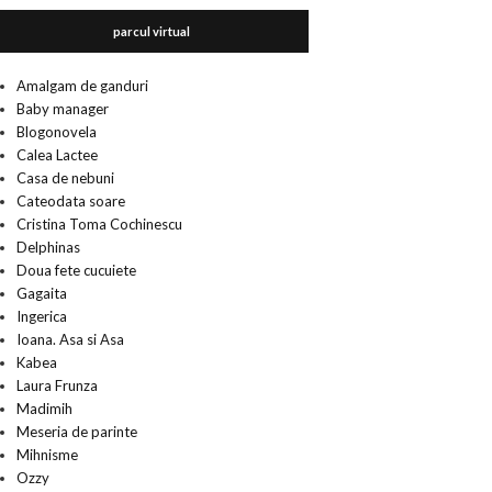
parcul virtual
Amalgam de ganduri
Baby manager
Blogonovela
Calea Lactee
Casa de nebuni
Cateodata soare
Cristina Toma Cochinescu
Delphinas
Doua fete cucuiete
Gagaita
Ingerica
Ioana. Asa si Asa
Kabea
Laura Frunza
Madimih
Meseria de parinte
Mihnisme
Ozzy