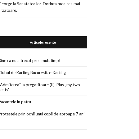
George
la
Sanatatea lor. Dorinta mea cea mai
arzatoare.
Articole recente
Bine ca nu a trecut prea mult timp!
Clubul de Karting Bucuresti. e-Karting
„Admiterea” la pregatitoare (II). Plus „my two
cents”
Vacantele in patru
Protestele prin ochii unui copil de aproape 7 ani