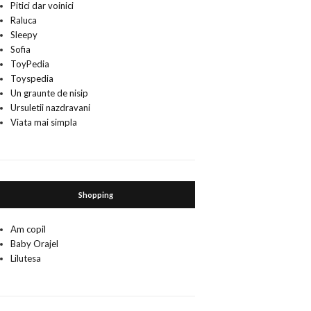
Pitici dar voinici
Raluca
Sleepy
Sofia
ToyPedia
Toyspedia
Un graunte de nisip
Ursuletii nazdravani
Viata mai simpla
Shopping
Am copil
Baby Orajel
Lilutesa