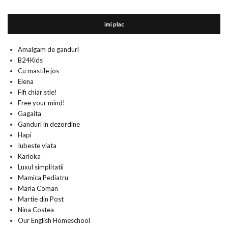
imi plac
Amalgam de ganduri
B24Kids
Cu mastile jos
Elena
Fifi chiar stie!
Free your mind!
Gagaita
Ganduri in dezordine
Hapi
Iubeste viata
Karioka
Luxul simplitatii
Mamica Pediatru
Maria Coman
Martie din Post
Nina Costea
Our English Homeschool