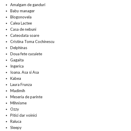
Amalgam de ganduri
Baby manager
Blogonovela
Calea Lactee
Casa de nebuni
Cateodata soare
Cristina Toma Cochinescu
Delphinas
Doua fete cucuiete
Gagaita
Ingerica
Ioana. Asa si Asa
Kabea
Laura Frunza
Madimih
Meseria de parinte
Mihnisme
Ozzy
Pitici dar voinici
Raluca
Sleepy