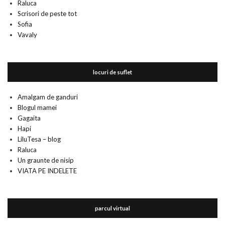
Raluca
Scrisori de peste tot
Sofia
Vavaly
locuri de suflet
Amalgam de ganduri
Blogul mamei
Gagaita
Hapi
LiluTesa – blog
Raluca
Un graunte de nisip
VIATA PE INDELETE
parcul virtual