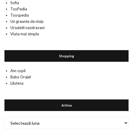
Sofia
ToyPedia
Toyspedia
Un graunte de nisip
Ursuletii nazdravani
Viata mai simpla
Shopping
Am copil
Baby Orajel
Lilutesa
Arhiva
Arhiva