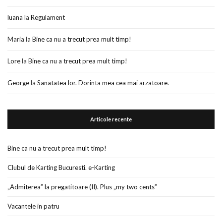
luana
la
Regulament
Maria
la
Bine ca nu a trecut prea mult timp!
Lore
la
Bine ca nu a trecut prea mult timp!
George
la
Sanatatea lor. Dorinta mea cea mai arzatoare.
Articole recente
Bine ca nu a trecut prea mult timp!
Clubul de Karting Bucuresti. e-Karting
„Admiterea” la pregatitoare (II). Plus „my two cents”
Vacantele in patru