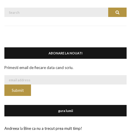
Search
Search
for:
ABONARE LA NOUATI
Primesti email de fiecare data cand scriu.
gura lumii
Andreea
la
Bine ca nu a trecut prea mult timp!