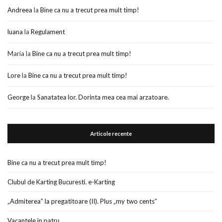
Andreea
la
Bine ca nu a trecut prea mult timp!
luana
la
Regulament
Maria
la
Bine ca nu a trecut prea mult timp!
Lore
la
Bine ca nu a trecut prea mult timp!
George
la
Sanatatea lor. Dorinta mea cea mai arzatoare.
Articole recente
Bine ca nu a trecut prea mult timp!
Clubul de Karting Bucuresti. e-Karting
„Admiterea” la pregatitoare (II). Plus „my two cents”
Vacantele in patru