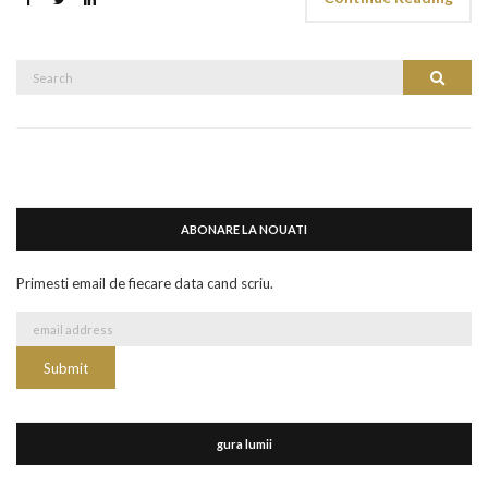
Search
Search
for:
ABONARE LA NOUATI
Primesti email de fiecare data cand scriu.
gura lumii