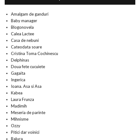
Amalgam de ganduri
Baby manager
Blogonovela
Calea Lactee
Casa de nebuni
Cateodata soare
Cristina Toma Cochinescu
Delphinas
Doua fete cucuiete
Gagaita
Ingerica
Ioana. Asa si Asa
Kabea
Laura Frunza
Madimih
Meseria de parinte
Mihnisme
Ozzy
Pitici dar voinici
Raluca