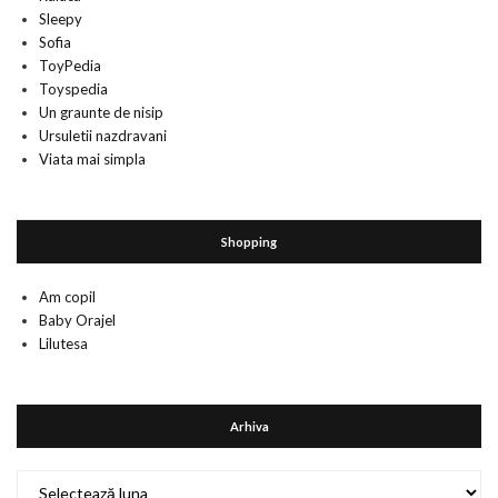
Sleepy
Sofia
ToyPedia
Toyspedia
Un graunte de nisip
Ursuletii nazdravani
Viata mai simpla
Shopping
Am copil
Baby Orajel
Lilutesa
Arhiva
Arhiva