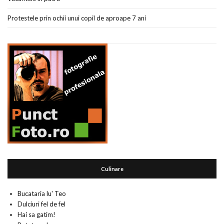
Protestele prin ochii unui copil de aproape 7 ani
Culinare
Bucataria lu' Teo
Dulciuri fel de fel
Hai sa gatim!