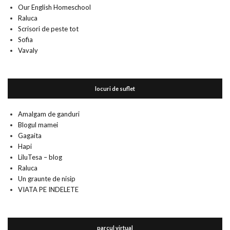
Our English Homeschool
Raluca
Scrisori de peste tot
Sofia
Vavaly
locuri de suflet
Amalgam de ganduri
Blogul mamei
Gagaita
Hapi
LiluTesa – blog
Raluca
Un graunte de nisip
VIATA PE INDELETE
parcul virtual