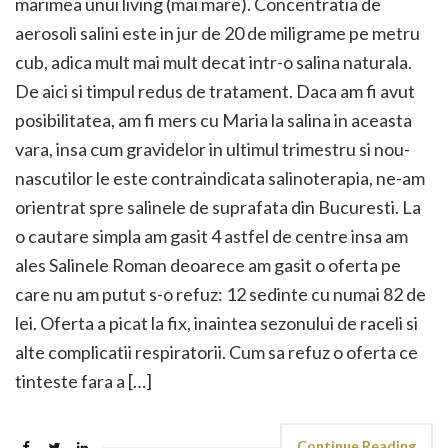
marimea unui living (mai mare). Concentratia de
aerosoli salini este in jur de 20 de miligrame pe metru
cub, adica mult mai mult decat intr-o salina naturala.
De aici si timpul redus de tratament. Daca am fi avut
posibilitatea, am fi mers cu Maria la salina in aceasta
vara, insa cum gravidelor in ultimul trimestru si nou-
nascutilor le este contraindicata salinoterapia, ne-am
orientrat spre salinele de suprafata din Bucuresti. La
o cautare simpla am gasit 4 astfel de centre insa am
ales Salinele Roman deoarece am gasit o oferta pe
care nu am putut s-o refuz: 12 sedinte cu numai 82 de
lei. Oferta a picat la fix, inaintea sezonului de raceli si
alte complicatii respiratorii. Cum sa refuz o oferta ce
tinteste fara a […]
Continue Reading