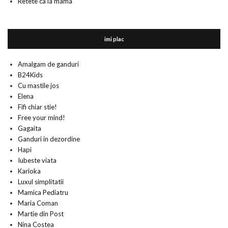
Retete ca la mama
imi plac
Amalgam de ganduri
B24Kids
Cu mastile jos
Elena
Fifi chiar stie!
Free your mind!
Gagaita
Ganduri in dezordine
Hapi
Iubeste viata
Karioka
Luxul simplitatii
Mamica Pediatru
Maria Coman
Martie din Post
Nina Costea