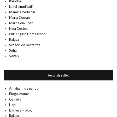
Karioka
Luxul simplitatii
Mamica Pediatru
Maria Coman
Martie din Post
Nina Costea
Our English Homeschool
Raluca
Scrisori de peste tot
Sofia
Vavaly
locuri de suflet
Amalgam de ganduri
Blogul mamei
Gagaita
Hapi
LiluTesa – blog
Raluca