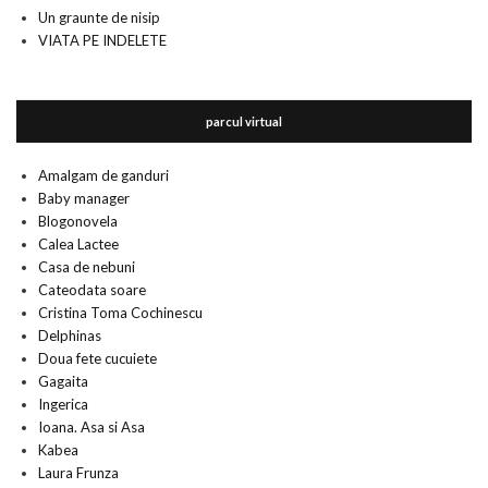
Un graunte de nisip
VIATA PE INDELETE
parcul virtual
Amalgam de ganduri
Baby manager
Blogonovela
Calea Lactee
Casa de nebuni
Cateodata soare
Cristina Toma Cochinescu
Delphinas
Doua fete cucuiete
Gagaita
Ingerica
Ioana. Asa si Asa
Kabea
Laura Frunza