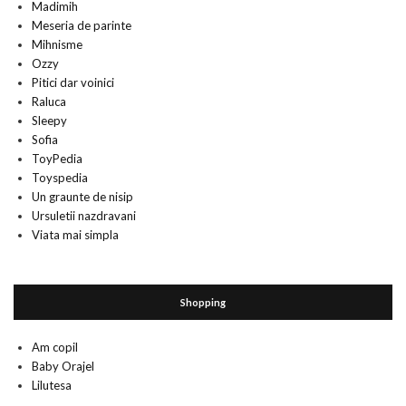
Madimih
Meseria de parinte
Mihnisme
Ozzy
Pitici dar voinici
Raluca
Sleepy
Sofia
ToyPedia
Toyspedia
Un graunte de nisip
Ursuletii nazdravani
Viata mai simpla
Shopping
Am copil
Baby Orajel
Lilutesa