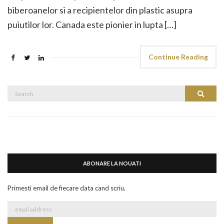
biberoanelor si a recipientelor din plastic asupra
puiutilor lor. Canada este pionier in lupta […]
Continue Reading
Search
Search
for:
ABONARE LA NOUATI
Primesti email de fiecare data cand scriu.