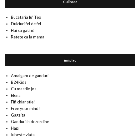
Culinare
Bucataria lu' Teo
Dulciuri fel de fel
Hai sa gatim!
Retete ca la mama
imi plac
Amalgam de ganduri
B24Kids
Cu mastile jos
Elena
Fifi chiar stie!
Free your mind!
Gagaita
Ganduri in dezordine
Hapi
Iubeste viata