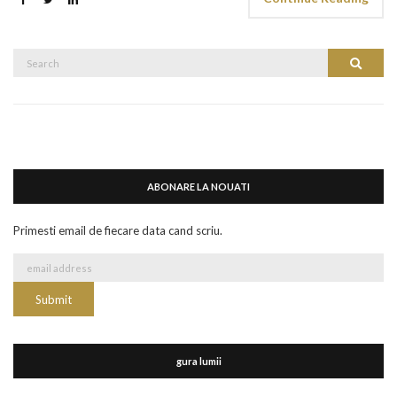
Search
Search
for:
ABONARE LA NOUATI
Primesti email de fiecare data cand scriu.
gura lumii