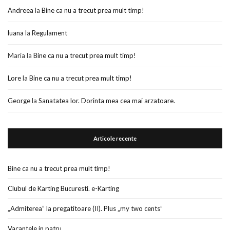
Andreea
la
Bine ca nu a trecut prea mult timp!
luana
la
Regulament
Maria
la
Bine ca nu a trecut prea mult timp!
Lore
la
Bine ca nu a trecut prea mult timp!
George
la
Sanatatea lor. Dorinta mea cea mai arzatoare.
Articole recente
Bine ca nu a trecut prea mult timp!
Clubul de Karting Bucuresti. e-Karting
„Admiterea” la pregatitoare (II). Plus „my two cents”
Vacantele in patru