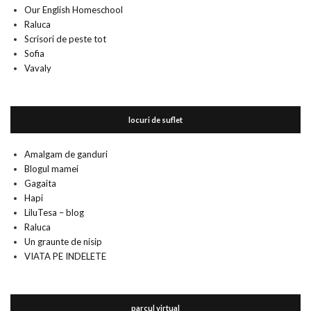
Our English Homeschool
Raluca
Scrisori de peste tot
Sofia
Vavaly
locuri de suflet
Amalgam de ganduri
Blogul mamei
Gagaita
Hapi
LiluTesa – blog
Raluca
Un graunte de nisip
VIATA PE INDELETE
parcul virtual