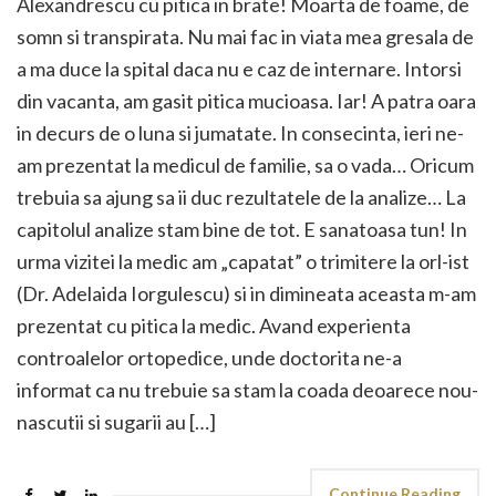
Alexandrescu cu pitica in brate! Moarta de foame, de
somn si transpirata. Nu mai fac in viata mea gresala de
a ma duce la spital daca nu e caz de internare. Intorsi
din vacanta, am gasit pitica mucioasa. Iar! A patra oara
in decurs de o luna si jumatate. In consecinta, ieri ne-
am prezentat la medicul de familie, sa o vada… Oricum
trebuia sa ajung sa ii duc rezultatele de la analize… La
capitolul analize stam bine de tot. E sanatoasa tun! In
urma vizitei la medic am „capatat” o trimitere la orl-ist
(Dr. Adelaida Iorgulescu) si in dimineata aceasta m-am
prezentat cu pitica la medic. Avand experienta
controalelor ortopedice, unde doctorita ne-a
informat ca nu trebuie sa stam la coada deoarece nou-
nascutii si sugarii au […]
Continue Reading