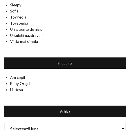
Sleepy
Sofia
ToyPedia
Toyspedia
Un graunte de nisip
Ursuletii nazdravani
Viata mai simpla
Shopping
Am copil
Baby Orajel
Lilutesa
Arhiva
Arhiva