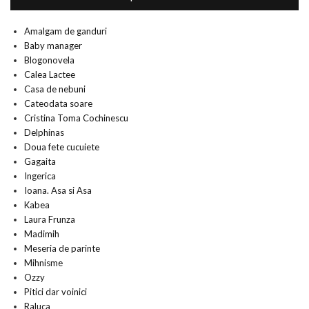
Amalgam de ganduri
Baby manager
Blogonovela
Calea Lactee
Casa de nebuni
Cateodata soare
Cristina Toma Cochinescu
Delphinas
Doua fete cucuiete
Gagaita
Ingerica
Ioana. Asa si Asa
Kabea
Laura Frunza
Madimih
Meseria de parinte
Mihnisme
Ozzy
Pitici dar voinici
Raluca