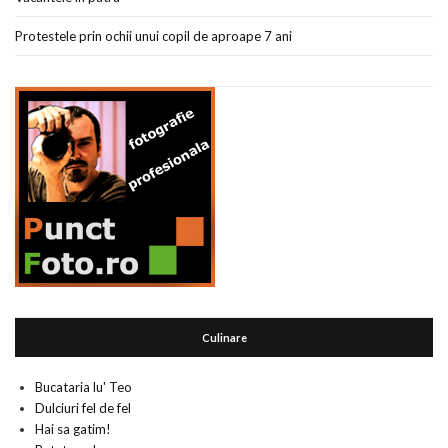
Protestele prin ochii unui copil de aproape 7 ani
Culinare
Bucataria lu' Teo
Dulciuri fel de fel
Hai sa gatim!