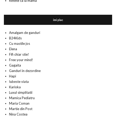
Retete ca la mama
imi plac
Amalgam de ganduri
B24Kids
Cu mastile jos
Elena
Fifi chiar stie!
Free your mind!
Gagaita
Ganduri in dezordine
Hapi
Iubeste viata
Karioka
Luxul simplitatii
Mamica Pediatru
Maria Coman
Martie din Post
Nina Costea