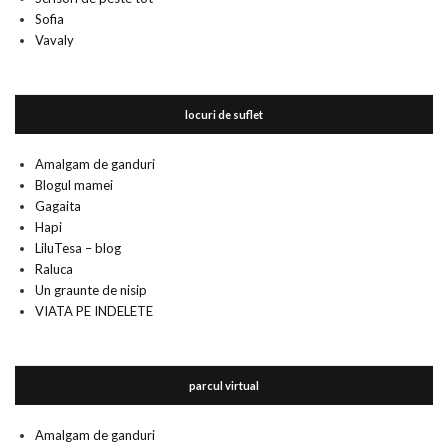
Sofia
Vavaly
locuri de suflet
Amalgam de ganduri
Blogul mamei
Gagaita
Hapi
LiluTesa – blog
Raluca
Un graunte de nisip
VIATA PE INDELETE
parcul virtual
Amalgam de ganduri