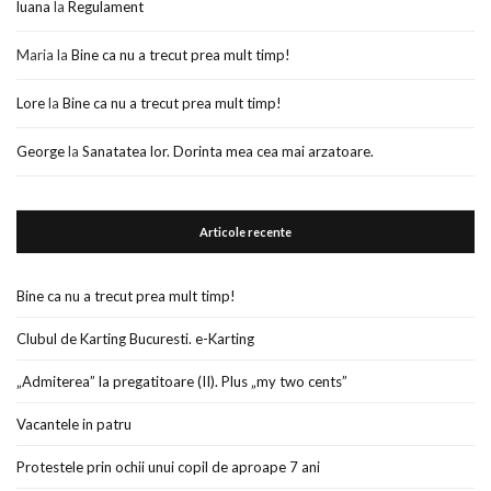
luana
la
Regulament
Maria
la
Bine ca nu a trecut prea mult timp!
Lore
la
Bine ca nu a trecut prea mult timp!
George
la
Sanatatea lor. Dorinta mea cea mai arzatoare.
Articole recente
Bine ca nu a trecut prea mult timp!
Clubul de Karting Bucuresti. e-Karting
„Admiterea” la pregatitoare (II). Plus „my two cents”
Vacantele in patru
Protestele prin ochii unui copil de aproape 7 ani