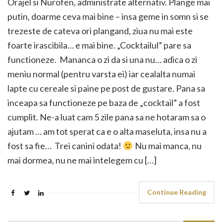
Orajel si Nurofen, administrate alternativ. Plange mai
putin, doarme ceva mai bine – insa geme in somn si se
trezeste de cateva ori plangand, ziua nu mai este
foarte irascibila… e mai bine. „Cocktailul” pare sa
functioneze. Mananca o zi da si una nu… adica o zi
meniu normal (pentru varsta ei) iar cealalta numai
lapte cu cereale si paine pe post de gustare. Pana sa
inceapa sa functioneze pe baza de „cocktail” a fost
cumplit. Ne-a luat cam 5 zile pana sa ne hotaram sa o
ajutam … am tot sperat ca e o alta maseluta, insa nu a
fost sa fie… Trei canini odata!
Nu mai manca, nu
mai dormea, nu ne mai intelegem cu […]
Continue Reading