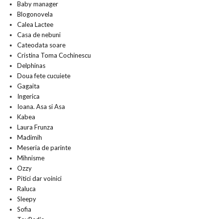
Baby manager
Blogonovela
Calea Lactee
Casa de nebuni
Cateodata soare
Cristina Toma Cochinescu
Delphinas
Doua fete cucuiete
Gagaita
Ingerica
Ioana. Asa si Asa
Kabea
Laura Frunza
Madimih
Meseria de parinte
Mihnisme
Ozzy
Pitici dar voinici
Raluca
Sleepy
Sofia