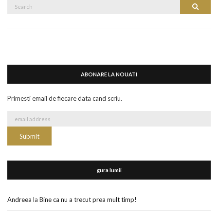
Search
Search
for:
ABONARE LA NOUATI
Primesti email de fiecare data cand scriu.
gura lumii
Andreea
la
Bine ca nu a trecut prea mult timp!