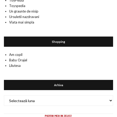
ToyPedia
Toyspedia
Un graunte de nisip
Ursuletii nazdravani
Viata mai simpla
Shopping
Am copil
Baby Orajel
Lilutesa
Arhiva
Arhiva