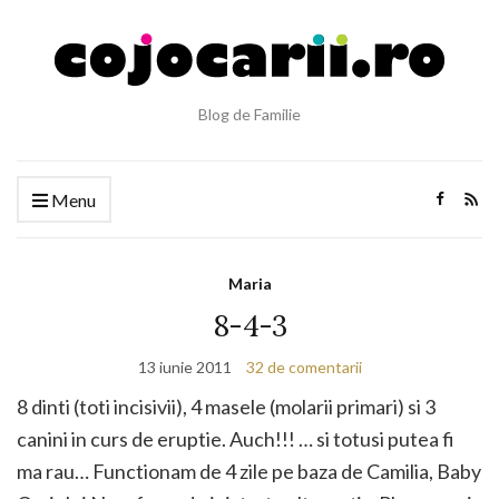
Blog de Familie
Menu
Maria
8-4-3
13 iunie 2011
32 de comentarii
8 dinti (toti incisivii), 4 masele (molarii primari) si 3
canini in curs de eruptie. Auch!!! … si totusi putea fi
ma rau… Functionam de 4 zile pe baza de Camilia, Baby