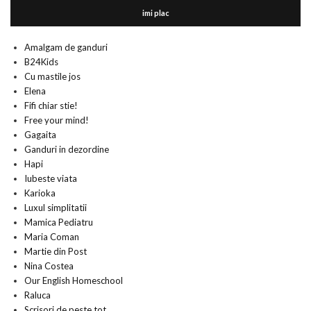
imi plac
Amalgam de ganduri
B24Kids
Cu mastile jos
Elena
Fifi chiar stie!
Free your mind!
Gagaita
Ganduri in dezordine
Hapi
Iubeste viata
Karioka
Luxul simplitatii
Mamica Pediatru
Maria Coman
Martie din Post
Nina Costea
Our English Homeschool
Raluca
Scrisori de peste tot