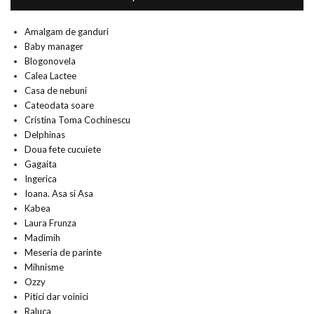
Amalgam de ganduri
Baby manager
Blogonovela
Calea Lactee
Casa de nebuni
Cateodata soare
Cristina Toma Cochinescu
Delphinas
Doua fete cucuiete
Gagaita
Ingerica
Ioana. Asa si Asa
Kabea
Laura Frunza
Madimih
Meseria de parinte
Mihnisme
Ozzy
Pitici dar voinici
Raluca