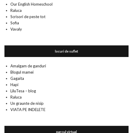
Our English Homeschool
Raluca
Scrisori de peste tot
Sofia
Vavaly
locuri de suflet
Amalgam de ganduri
Blogul mamei
Gagaita
Hapi
LiluTesa – blog
Raluca
Un graunte de nisip
VIATA PE INDELETE
parcul virtual