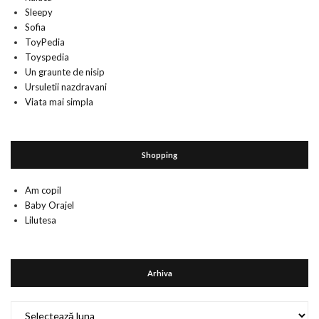
Sleepy
Sofia
ToyPedia
Toyspedia
Un graunte de nisip
Ursuletii nazdravani
Viata mai simpla
Shopping
Am copil
Baby Orajel
Lilutesa
Arhiva
Arhiva