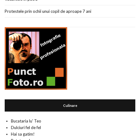
Protestele prin ochii unui copil de aproape 7 ani
Culinare
Bucataria lu' Teo
Dulciuri fel de fel
Hai sa gatim!