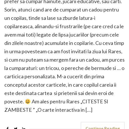
prefer sa cumpar hainute, jucarii educative, sau carti.
Sorin, atunci cand are de cumparat un cadou pentru
un copilas, tinde sa lase sa zburde latura-i
copilareasca, alinandu-si frustrarile (pe care cred ca le
avem mai toti) legate de lipsa jucariilor (precum cele
din zilele noastre) acumulate in copilarie. Cu ceva timp
in urma povesteam ca am fost invitati la ziua lui Rares,
si cum nu puteam sa mergem fara un cadou, am purces
la cumparaturi: un tricou, o pereche de bermude si … o
carticica personalizata. M-a cucerit din prima
conceptul acestor carticele, in care copilul careia ii
este destinata cartea si prietenii sai devin eroi de
poveste.
Am ales pentru Rares „CITESTE SI
ZAMBESTE ” „O carte interactiva in […]
Continue Reading