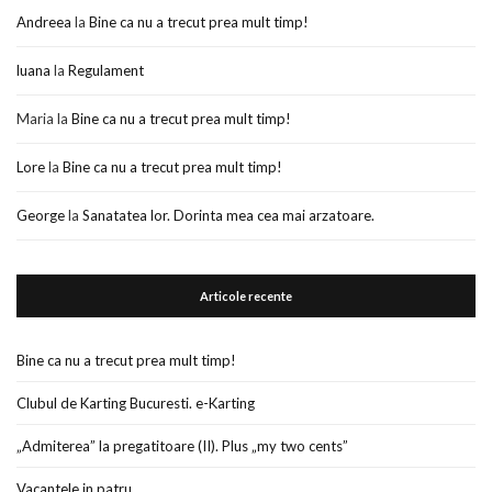
Andreea
la
Bine ca nu a trecut prea mult timp!
luana
la
Regulament
Maria
la
Bine ca nu a trecut prea mult timp!
Lore
la
Bine ca nu a trecut prea mult timp!
George
la
Sanatatea lor. Dorinta mea cea mai arzatoare.
Articole recente
Bine ca nu a trecut prea mult timp!
Clubul de Karting Bucuresti. e-Karting
„Admiterea” la pregatitoare (II). Plus „my two cents”
Vacantele in patru