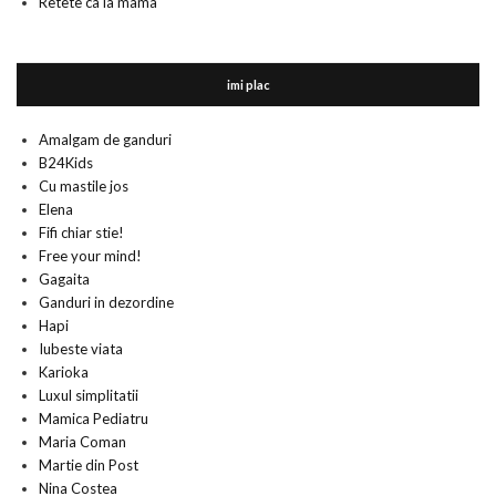
Retete ca la mama
imi plac
Amalgam de ganduri
B24Kids
Cu mastile jos
Elena
Fifi chiar stie!
Free your mind!
Gagaita
Ganduri in dezordine
Hapi
Iubeste viata
Karioka
Luxul simplitatii
Mamica Pediatru
Maria Coman
Martie din Post
Nina Costea