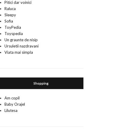
Pitici dar voinici
Raluca
Sleepy
Sofia
ToyPedia
Toyspedia
Un graunte de nisip
Ursuletii nazdravani
Viata mai simpla
Shopping
Am copil
Baby Orajel
Lilutesa