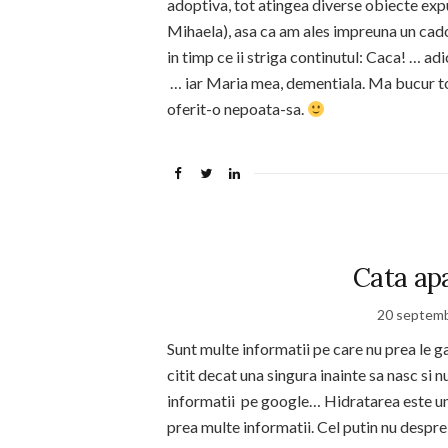
adoptiva, tot atingea diverse obiecte expus
Mihaela), asa ca am ales impreuna un cadou
in timp ce ii striga continutul: Caca! … ad
… iar Maria mea, dementiala. Ma bucur to
oferit-o nepoata-sa.
Cata ap
20 septemb
Sunt multe informatii pe care nu prea le gas
citit decat una singura inainte sa nasc si
informatii pe google… Hidratarea este unu
prea multe informatii. Cel putin nu despre 