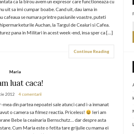
cantata ca la birou avem un expresor care functioneaza cu
u uit sa imi cumpar boabe. Cand uit, dau iama in
u cafeaua se numara printre pasiunile voastre, puteti
 hipermarketurile Auchan, la Targul de Ceaiuri si Cafea.
turez pana in Militari in acest week-end, insa sper ca […]
Continue Reading
Maria
am luat caca!
tie 2012
4 comentarii
or-mea din partea nepoatei sale atunci cand i-a inmanat
avut o camera sa filmez reactia. Priceless!
Ieri am
lorane Bebe la ceainaria Bernschutz… dar despre asta
stare. Cum Maria este o fetita tare grijulie cu mama ei