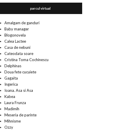
parcul virtual
Amalgam de ganduri
Baby manager
Blogonovela
Calea Lactee
Casa de nebuni
Cateodata soare
Cristina Toma Cochinescu
Delphinas
Doua fete cucuiete
Gagaita
Ingerica
Ioana. Asa si Asa
Kabea
Laura Frunza
Madimih
Meseria de parinte
Mihnisme
Ozzy