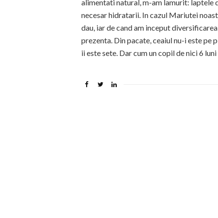
alimentati natural, m-am lamurit: laptele 
necesar hidratarii. In cazul Mariutei noastr
dau, iar de cand am inceput diversificarea 
prezenta. Din pacate, ceaiul nu-i este pe p
ii este sete. Dar cum un copil de nici 6 lun