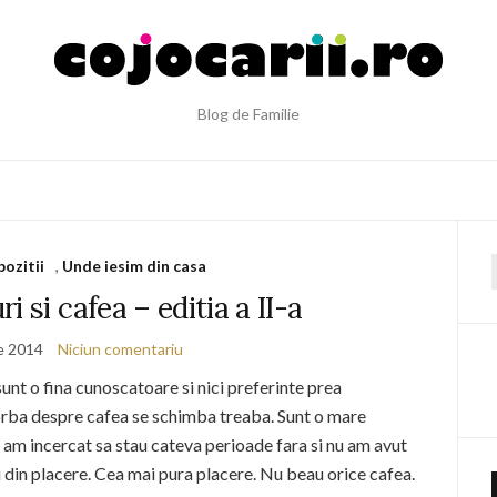
Blog de Familie
pozitii
,
Unde iesim din casa
f
i si cafea – editia a II-a
ie 2014
Niciun comentariu
sunt o fina cunoscatoare si nici preferinte prea
vorba despre cafea se schimba treaba. Sunt o mare
 am incercat sa stau cateva perioade fara si nu am avut
 din placere. Cea mai pura placere. Nu beau orice cafea.