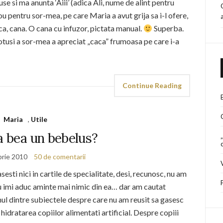
e si ma anunta ‘Aiii’ (adica Ali, nume de alint pentru
 pentru sor-mea, pe care Maria a avut grija sa i-l ofere,
ica, cana. O cana cu infuzor, pictata manual.
Superba.
tusi a sor-mea a apreciat „caca” frumoasa pe care i-a
Continue Reading
Maria
,
Utile
a bea un bebelus?
rie 2010
50 de comentarii
esti nici in cartile de specialitate, desi, recunosc, nu am
 nu imi aduc aminte mai nimic din ea… dar am cautat
l dintre subiectele despre care nu am reusit sa gasesc
hidratarea copiilor alimentati artificial. Despre copiii