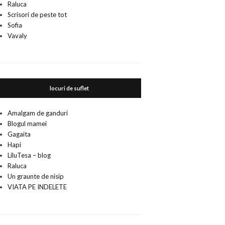
Raluca
Scrisori de peste tot
Sofia
Vavaly
locuri de suflet
Amalgam de ganduri
Blogul mamei
Gagaita
Hapi
LiluTesa – blog
Raluca
Un graunte de nisip
VIATA PE INDELETE