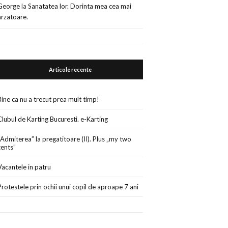
George
la
Sanatatea lor. Dorinta mea cea mai
arzatoare.
Articole recente
Bine ca nu a trecut prea mult timp!
Clubul de Karting Bucuresti. e-Karting
„Admiterea” la pregatitoare (II). Plus „my two
cents”
Vacantele in patru
Protestele prin ochii unui copil de aproape 7 ani