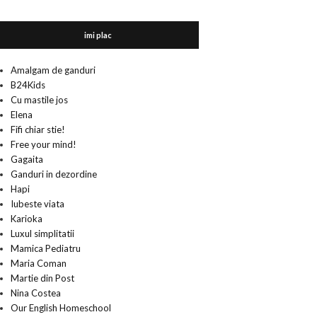
imi plac
Amalgam de ganduri
B24Kids
Cu mastile jos
Elena
Fifi chiar stie!
Free your mind!
Gagaita
Ganduri in dezordine
Hapi
Iubeste viata
Karioka
Luxul simplitatii
Mamica Pediatru
Maria Coman
Martie din Post
Nina Costea
Our English Homeschool