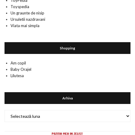
ToyPedia
Toyspedia
Un graunte de nisip
Ursuletii nazdravani
Viata mai simpla
Shopping
Am copil
Baby Orajel
Lilutesa
Arhiva
Arhiva