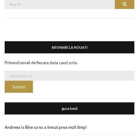
Search
Search
for:
ABONARE LA NOUATI
Primesti email de fiecare data cand scriu.
gura lumii
Andreea
la
Bine ca nu a trecut prea mult timp!