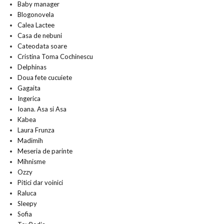
Baby manager
Blogonovela
Calea Lactee
Casa de nebuni
Cateodata soare
Cristina Toma Cochinescu
Delphinas
Doua fete cucuiete
Gagaita
Ingerica
Ioana. Asa si Asa
Kabea
Laura Frunza
Madimih
Meseria de parinte
Mihnisme
Ozzy
Pitici dar voinici
Raluca
Sleepy
Sofia