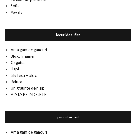
Sofia
Vavaly
locuri de suflet
Amalgam de ganduri
Blogul mamei
Gagaita
Hapi
LiluTesa – blog
Raluca
Un graunte de nisip
VIATA PE INDELETE
parcul virtual
Amalgam de ganduri