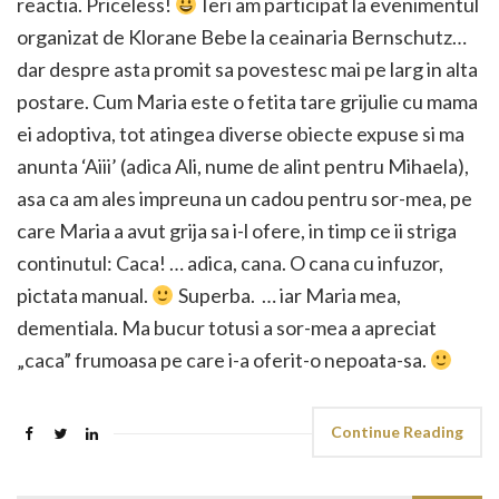
reactia. Priceless!
Ieri am participat la evenimentul
organizat de Klorane Bebe la ceainaria Bernschutz…
dar despre asta promit sa povestesc mai pe larg in alta
postare. Cum Maria este o fetita tare grijulie cu mama
ei adoptiva, tot atingea diverse obiecte expuse si ma
anunta ‘Aiii’ (adica Ali, nume de alint pentru Mihaela),
asa ca am ales impreuna un cadou pentru sor-mea, pe
care Maria a avut grija sa i-l ofere, in timp ce ii striga
continutul: Caca! … adica, cana. O cana cu infuzor,
pictata manual.
Superba. … iar Maria mea,
dementiala. Ma bucur totusi a sor-mea a apreciat
„caca” frumoasa pe care i-a oferit-o nepoata-sa.
Continue Reading