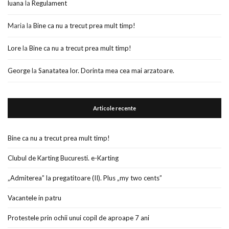
luana
la
Regulament
Maria
la
Bine ca nu a trecut prea mult timp!
Lore
la
Bine ca nu a trecut prea mult timp!
George
la
Sanatatea lor. Dorinta mea cea mai arzatoare.
Articole recente
Bine ca nu a trecut prea mult timp!
Clubul de Karting Bucuresti. e-Karting
„Admiterea” la pregatitoare (II). Plus „my two cents”
Vacantele in patru
Protestele prin ochii unui copil de aproape 7 ani