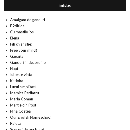
imi plac
Amalgam de ganduri
B24Kids
Cu mastile jos
Elena
Fifi chiar stie!
Free your mind!
Gagaita
Ganduri in dezordine
Hapi
Iubeste viata
Karioka
Luxul simplitatii
Mamica Pediatru
Maria Coman
Martie din Post
Nina Costea
Our English Homeschool
Raluca
Scrisori de peste tot