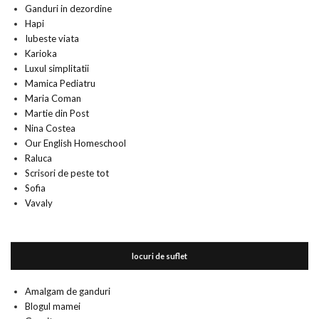
Ganduri in dezordine
Hapi
Iubeste viata
Karioka
Luxul simplitatii
Mamica Pediatru
Maria Coman
Martie din Post
Nina Costea
Our English Homeschool
Raluca
Scrisori de peste tot
Sofia
Vavaly
locuri de suflet
Amalgam de ganduri
Blogul mamei