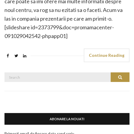
care poate sa imi ofere mai multe informatii despre
noul centru, va rog sa nu ezitati sa o faceti. Acum va
las in compania prezentarii pe care am primit-o.
[slideshare id=2373799&doc=promamacenter-
091029042542-phpapp01]
Continue Reading
Search
Search
for:
ABONARE LA NOUATI
Primesti email de fiecare data cand scriu.