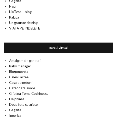
Gagaita
Hapi
LiluTesa – blog
Raluca
Un graunte de nisip
VIATA PE INDELETE
parcul virtual
Amalgam de ganduri
Baby manager
Blogonovela
Calea Lactee
Casa de nebuni
Cateodata soare
Cristina Toma Cochinescu
Delphinas
Doua fete cucuiete
Gagaita
Ingerica