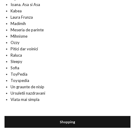
Ioana. Asa si Asa
Kabea
Laura Frunza
Madimih
Meseria de parinte
Mihnisme
Ozzy
Pitici dar voinici
Raluca
Sleepy
Sofia
ToyPedia
Toyspedia
Un graunte de nisip
Ursuletii nazdravani
Viata mai simpla
Shopping