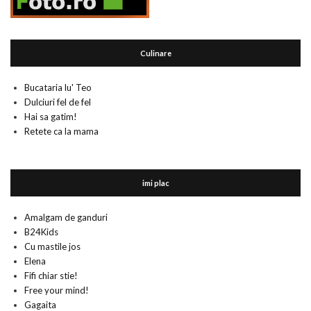
Culinare
Bucataria lu' Teo
Dulciuri fel de fel
Hai sa gatim!
Retete ca la mama
imi plac
Amalgam de ganduri
B24Kids
Cu mastile jos
Elena
Fifi chiar stie!
Free your mind!
Gagaita