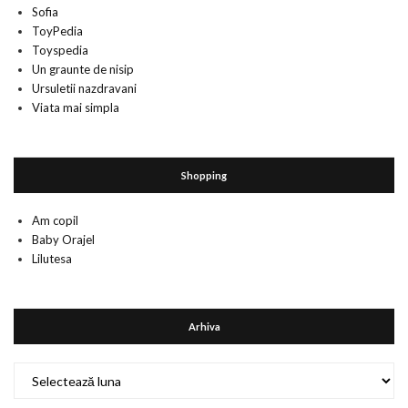
Sofia
ToyPedia
Toyspedia
Un graunte de nisip
Ursuletii nazdravani
Viata mai simpla
Shopping
Am copil
Baby Orajel
Lilutesa
Arhiva
Arhiva