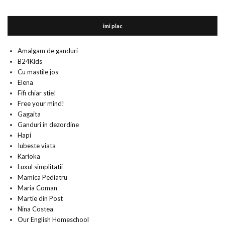
imi plac
Amalgam de ganduri
B24Kids
Cu mastile jos
Elena
Fifi chiar stie!
Free your mind!
Gagaita
Ganduri in dezordine
Hapi
Iubeste viata
Karioka
Luxul simplitatii
Mamica Pediatru
Maria Coman
Martie din Post
Nina Costea
Our English Homeschool