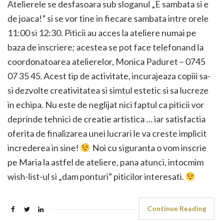
Atelierele se desfasoara sub sloganul „E sambata si e
de joaca!” si se vor tine in fiecare sambata intre orele
11:00 si 12:30. Piticii au acces la ateliere numai pe
baza de inscriere; acestea se pot face telefonand la
coordonatoarea atelierelor, Monica Paduret – 0745
07 35 45. Acest tip de activitate, incurajeaza copiii sa-
si dezvolte creativitatea si simtul estetic si sa lucreze
in echipa. Nu este de neglijat nici faptul ca piticii vor
deprinde tehnici de creatie artistica … iar satisfactia
oferita de finalizarea unei lucrari le va creste implicit
increderea in sine!
Noi cu siguranta o vom inscrie
pe Maria la astfel de ateliere, pana atunci, intocmim
wish-list-ul si „dam ponturi” piticilor interesati.
Continue Reading