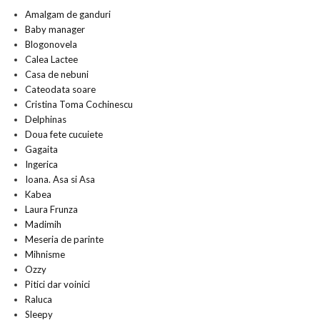
Amalgam de ganduri
Baby manager
Blogonovela
Calea Lactee
Casa de nebuni
Cateodata soare
Cristina Toma Cochinescu
Delphinas
Doua fete cucuiete
Gagaita
Ingerica
Ioana. Asa si Asa
Kabea
Laura Frunza
Madimih
Meseria de parinte
Mihnisme
Ozzy
Pitici dar voinici
Raluca
Sleepy