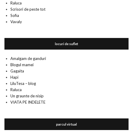
Raluca
Scrisori de peste tot
Sofia
Vavaly
locuri de suflet
Amalgam de ganduri
Blogul mamei
Gagaita
Hapi
LiluTesa – blog
Raluca
Un graunte de nisip
VIATA PE INDELETE
parcul virtual