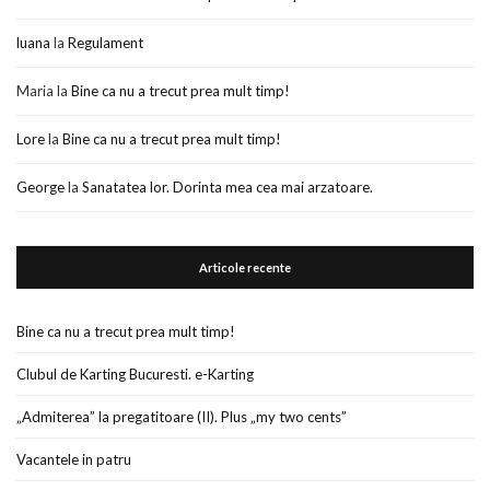
luana
la
Regulament
Maria
la
Bine ca nu a trecut prea mult timp!
Lore
la
Bine ca nu a trecut prea mult timp!
George
la
Sanatatea lor. Dorinta mea cea mai arzatoare.
Articole recente
Bine ca nu a trecut prea mult timp!
Clubul de Karting Bucuresti. e-Karting
„Admiterea” la pregatitoare (II). Plus „my two cents”
Vacantele in patru