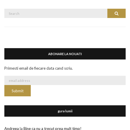
Search
Search
for:
ABONARE LA NOUATI
Primesti email de fiecare data cand scriu.
gura lumii
Andreea
la
Bine ca nu a trecut prea mult timp!