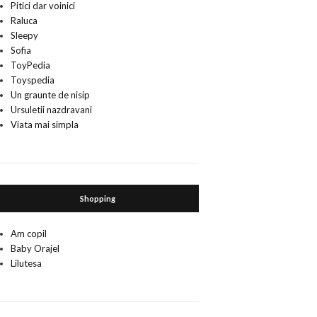
Pitici dar voinici
Raluca
Sleepy
Sofia
ToyPedia
Toyspedia
Un graunte de nisip
Ursuletii nazdravani
Viata mai simpla
Shopping
Am copil
Baby Orajel
Lilutesa