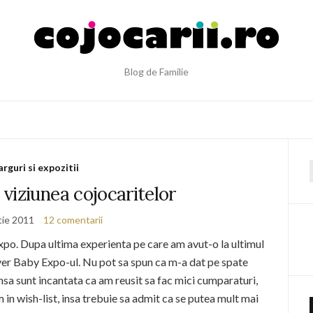
Blog de Familie
arguri si expozitii
f
viziunea cojocaritelor
tie 2011
12 comentarii
Expo. Dupa ultima experienta pe care am avut-o la ultimul
er Baby Expo-ul. Nu pot sa spun ca m-a dat pe spate
nsa sunt incantata ca am reusit sa fac mici cumparaturi,
 in wish-list, insa trebuie sa admit ca se putea mult mai