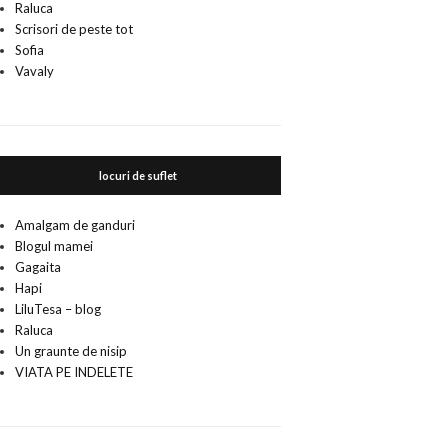
Raluca
Scrisori de peste tot
Sofia
Vavaly
locuri de suflet
Amalgam de ganduri
Blogul mamei
Gagaita
Hapi
LiluTesa – blog
Raluca
Un graunte de nisip
VIATA PE INDELETE