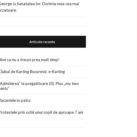
George
la
Sanatatea lor. Dorinta mea cea mai
arzatoare.
Articole recente
Bine ca nu a trecut prea mult timp!
Clubul de Karting Bucuresti. e-Karting
„Admiterea” la pregatitoare (II). Plus „my two
cents”
Vacantele in patru
Protestele prin ochii unui copil de aproape 7 ani