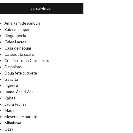
parcul virtual
Amalgam de ganduri
Baby manager
Blogonovela
Calea Lactee
Casa de nebuni
Cateodata soare
Cristina Toma Cochinescu
Delphinas
Doua fete cucuiete
Gagaita
Ingerica
Ioana. Asa si Asa
Kabea
Laura Frunza
Madimih
Meseria de parinte
Mihnisme
Ozzy