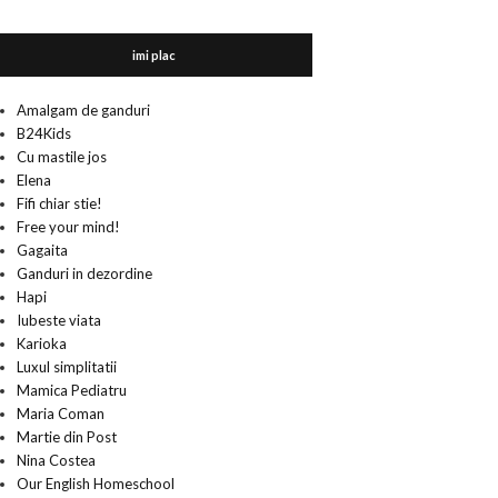
imi plac
Amalgam de ganduri
B24Kids
Cu mastile jos
Elena
Fifi chiar stie!
Free your mind!
Gagaita
Ganduri in dezordine
Hapi
Iubeste viata
Karioka
Luxul simplitatii
Mamica Pediatru
Maria Coman
Martie din Post
Nina Costea
Our English Homeschool