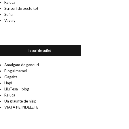
Raluca
Scrisori de peste tot
Sofia
Vavaly
locuri de suflet
Amalgam de ganduri
Blogul mamei
Gagaita
Hapi
LiluTesa – blog
Raluca
Un graunte de nisip
VIATA PE INDELETE