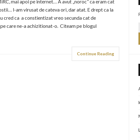
MiRC, mai apoi pe internet… A avut „noroc” ca eram cat
stii… l-am virusat de cateva ori, dar atat. E drept ca la
nu cred ca a constientizat vreo secunda cat de
e pe care ne-a achizitionat-o. Citeam pe blogul
Continue Reading