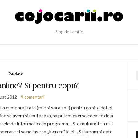
Blog de Familie
Review
f
online? Si pentru copii?
ust 2012
9 comentarii
-a cumparat tata (mie si sora-mii) pentru ca si-a dat el
 bine sa avem si unul acasa, sa putem exersa ceea ce deja
orele de Informatica in programa… S-a multumit sa ni-l
perare si sa ne lase sa „lucram” la el… Si lucram si cate