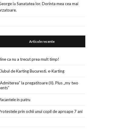
George
la
Sanatatea lor. Dorinta mea cea mai
arzatoare.
Articole recente
Bine ca nu a trecut prea mult timp!
Clubul de Karting Bucuresti. e-Karting
„Admiterea” la pregatitoare (II). Plus „my two
cents”
Vacantele in patru
Protestele prin ochii unui copil de aproape 7 ani