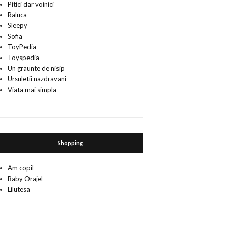
Pitici dar voinici
Raluca
Sleepy
Sofia
ToyPedia
Toyspedia
Un graunte de nisip
Ursuletii nazdravani
Viata mai simpla
Shopping
Am copil
Baby Orajel
Lilutesa