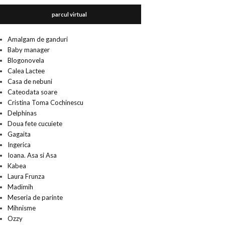
parcul virtual
Amalgam de ganduri
Baby manager
Blogonovela
Calea Lactee
Casa de nebuni
Cateodata soare
Cristina Toma Cochinescu
Delphinas
Doua fete cucuiete
Gagaita
Ingerica
Ioana. Asa si Asa
Kabea
Laura Frunza
Madimih
Meseria de parinte
Mihnisme
Ozzy