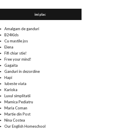
imi plac
Amalgam de ganduri
B24Kids
Cu mastile jos
Elena
Fifi chiar stie!
Free your mind!
Gagaita
Ganduri in dezordine
Hapi
Iubeste viata
Karioka
Luxul simplitatii
Mamica Pediatru
Maria Coman
Martie din Post
Nina Costea
Our English Homeschool