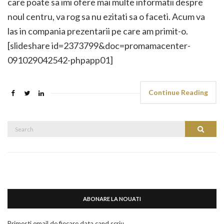
care poate sa imi ofere mai multe informatii despre
noul centru, va rog sa nu ezitati sa o faceti. Acum va
las in compania prezentarii pe care am primit-o.
[slideshare id=2373799&doc=promamacenter-
091029042542-phpapp01]
Continue Reading
Search
Search
for:
ABONARE LA NOUATI
Primesti email de fiecare data cand scriu.