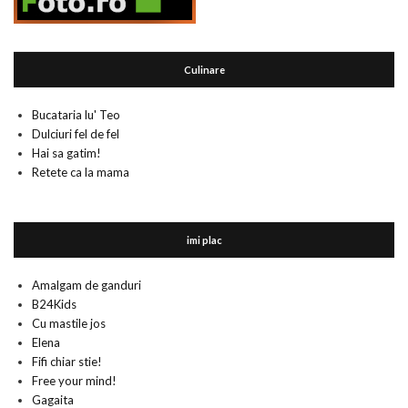
Culinare
Bucataria lu' Teo
Dulciuri fel de fel
Hai sa gatim!
Retete ca la mama
imi plac
Amalgam de ganduri
B24Kids
Cu mastile jos
Elena
Fifi chiar stie!
Free your mind!
Gagaita