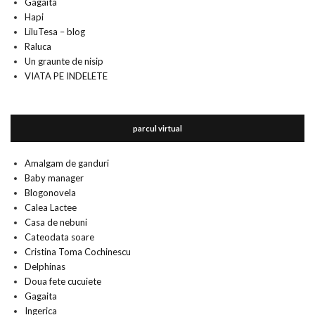
Gagaita
Hapi
LiluTesa – blog
Raluca
Un graunte de nisip
VIATA PE INDELETE
parcul virtual
Amalgam de ganduri
Baby manager
Blogonovela
Calea Lactee
Casa de nebuni
Cateodata soare
Cristina Toma Cochinescu
Delphinas
Doua fete cucuiete
Gagaita
Ingerica