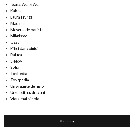
Ioana. Asa si Asa
Kabea
Laura Frunza
Madimih
Meseria de parinte
Mihnisme
Ozzy
Pitici dar voinici
Raluca
Sleepy
Sofia
ToyPedia
Toyspedia
Un graunte de nisip
Ursuletii nazdravani
Viata mai simpla
Shopping