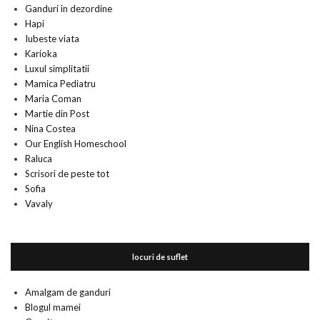
Ganduri in dezordine
Hapi
Iubeste viata
Karioka
Luxul simplitatii
Mamica Pediatru
Maria Coman
Martie din Post
Nina Costea
Our English Homeschool
Raluca
Scrisori de peste tot
Sofia
Vavaly
locuri de suflet
Amalgam de ganduri
Blogul mamei