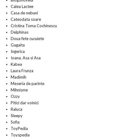
Blogonovela
Calea Lactee
Casa de nebuni
Cateodata soare
Cristina Toma Cochinescu
Delphinas
Doua fete cucuiete
Gagaita
Ingerica
Ioana. Asa si Asa
Kabea
Laura Frunza
Madimih
Meseria de parinte
Mihnisme
Ozzy
Pitici dar voinici
Raluca
Sleepy
Sofia
ToyPedia
Toyspedia