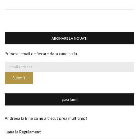
ABONARE LA NOUATI
Primesti email de fiecare data cand scriu.
gura lumii
Andreea
la
Bine ca nu a trecut prea mult timp!
luana
la
Regulament