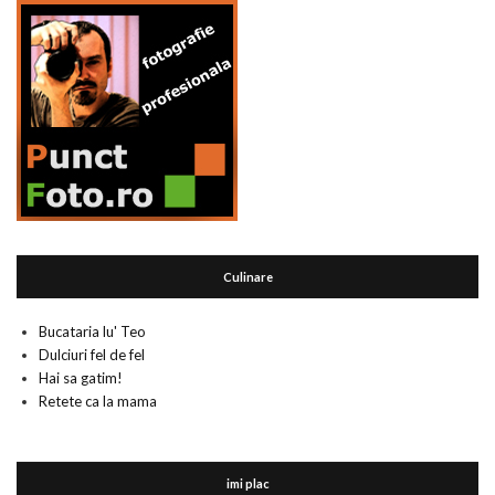
Culinare
Bucataria lu' Teo
Dulciuri fel de fel
Hai sa gatim!
Retete ca la mama
imi plac