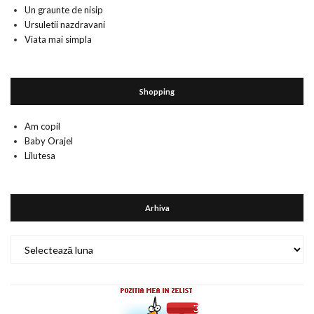
Un graunte de nisip
Ursuletii nazdravani
Viata mai simpla
Shopping
Am copil
Baby Orajel
Lilutesa
Arhiva
Arhiva