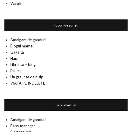
Vavaly
locuri de suflet
Amalgam de ganduri
Blogul mamei
Gagaita
Hapi
LiluTesa – blog
Raluca
Un graunte de nisip
VIATA PE INDELETE
parcul virtual
Amalgam de ganduri
Baby manager