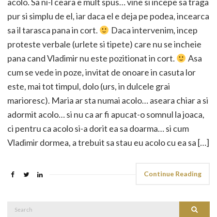
acolo. Sa ni-l ceara e mult spus… vine si incepe sa traga
pur si simplu de el, iar daca el e deja pe podea, incearca
sa il tarasca pana in cort.
Daca intervenim, incep
proteste verbale (urlete si tipete) care nu se incheie
pana cand Vladimir nu este pozitionat in cort.
Asa
cum se vede in poze, invitat de onoare in casuta lor
este, mai tot timpul, dolo (urs, in dulcele grai
marioresc). Maria ar sta numai acolo… aseara chiar a si
adormit acolo… si nu ca ar fi apucat-o somnul la joaca,
ci pentru ca acolo si-a dorit ea sa doarma… si cum
Vladimir dormea, a trebuit sa stau eu acolo cu ea sa […]
Continue Reading
Search
Search
for: