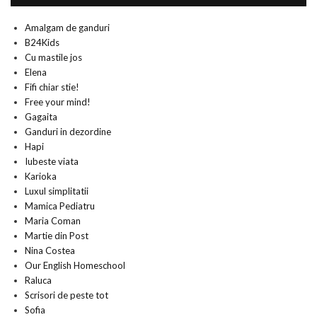
Amalgam de ganduri
B24Kids
Cu mastile jos
Elena
Fifi chiar stie!
Free your mind!
Gagaita
Ganduri in dezordine
Hapi
Iubeste viata
Karioka
Luxul simplitatii
Mamica Pediatru
Maria Coman
Martie din Post
Nina Costea
Our English Homeschool
Raluca
Scrisori de peste tot
Sofia