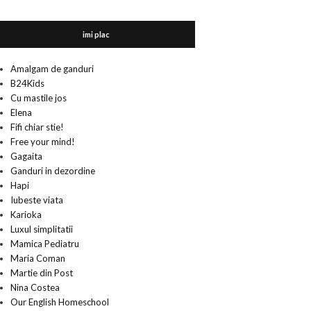
imi plac
Amalgam de ganduri
B24Kids
Cu mastile jos
Elena
Fifi chiar stie!
Free your mind!
Gagaita
Ganduri in dezordine
Hapi
Iubeste viata
Karioka
Luxul simplitatii
Mamica Pediatru
Maria Coman
Martie din Post
Nina Costea
Our English Homeschool