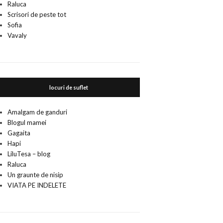
Raluca
Scrisori de peste tot
Sofia
Vavaly
locuri de suflet
Amalgam de ganduri
Blogul mamei
Gagaita
Hapi
LiluTesa – blog
Raluca
Un graunte de nisip
VIATA PE INDELETE