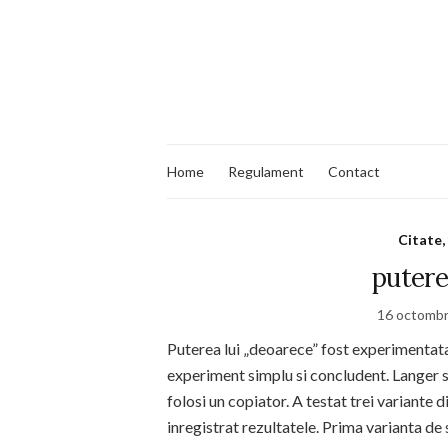
Home
Regulament
Contact
Citate,
putere
16 octombr
Puterea lui „deoarece” fost experimentata 
experiment simplu si concludent. Langer s
folosi un copiator. A testat trei variante d
inregistrat rezultatele. Prima varianta de 