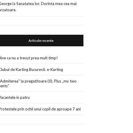
George
la
Sanatatea lor. Dorinta mea cea mai
arzatoare.
Articole recente
Bine ca nu a trecut prea mult timp!
Clubul de Karting Bucuresti. e-Karting
„Admiterea” la pregatitoare (II). Plus „my two
cents”
Vacantele in patru
Protestele prin ochii unui copil de aproape 7 ani