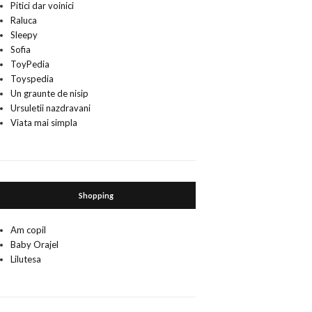
Pitici dar voinici
Raluca
Sleepy
Sofia
ToyPedia
Toyspedia
Un graunte de nisip
Ursuletii nazdravani
Viata mai simpla
Shopping
Am copil
Baby Orajel
Lilutesa