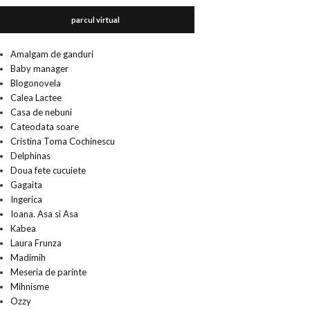
parcul virtual
Amalgam de ganduri
Baby manager
Blogonovela
Calea Lactee
Casa de nebuni
Cateodata soare
Cristina Toma Cochinescu
Delphinas
Doua fete cucuiete
Gagaita
Ingerica
Ioana. Asa si Asa
Kabea
Laura Frunza
Madimih
Meseria de parinte
Mihnisme
Ozzy