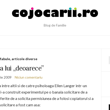
Blog de Familie
 fabule, articole diverse
f
a lui „deoarece”
ie 2009
Niciun comentariu
intre altii si de catre psiholoaga Ellen Langer intr-un
i-a construit experimentul pe o banala solicitare de a
iferite de a solicita permisiunea de a folosi copiatorul si a
solicitare a fost cam asa: