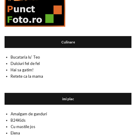
Culinare
Bucataria lu' Teo
Dulciuri fel de fel
Hai sa gatim!
Retete ca la mama
imi plac
Amalgam de ganduri
B24Kids
Cu mastile jos
Elena