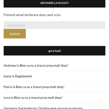
ABONARE LA NOUATI
Primesti email de fiecare data cand scriu.
gura lumii
Andreea
la
Bine ca nu a trecut prea mult timp!
luana
la
Regulament
Maria
la
Bine ca nu a trecut prea mult timp!
Lore
la
Bine ca nu a trecut prea mult timp!
George
la
Sanatatea lor. Dorinta mea cea mai arzatoare.