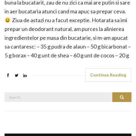
buna la bucatarit, zau de nu zici ca mai are putin si sare
in aer bucataria atunci cand ma apuc sa prepar ceva.
Ziua de astazi nu a facut exceptie. Hotarata sa imi
prepar un deodorant natural, am purces la alinierea
ingredientelor pe masa din bucatarie, si m-am apucat
sa cantaresc: – 35 g pudra de alaun – 50 g bicarbonat –
5 g borax – 40 g unt de shea – 60 g unt de cocos – 20 g
Continue Reading
Search
Search
for: