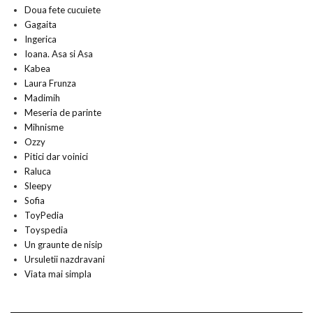
Doua fete cucuiete
Gagaita
Ingerica
Ioana. Asa si Asa
Kabea
Laura Frunza
Madimih
Meseria de parinte
Mihnisme
Ozzy
Pitici dar voinici
Raluca
Sleepy
Sofia
ToyPedia
Toyspedia
Un graunte de nisip
Ursuletii nazdravani
Viata mai simpla