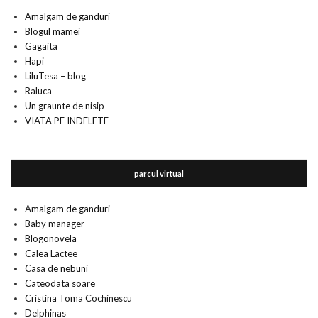
Amalgam de ganduri
Blogul mamei
Gagaita
Hapi
LiluTesa – blog
Raluca
Un graunte de nisip
VIATA PE INDELETE
parcul virtual
Amalgam de ganduri
Baby manager
Blogonovela
Calea Lactee
Casa de nebuni
Cateodata soare
Cristina Toma Cochinescu
Delphinas