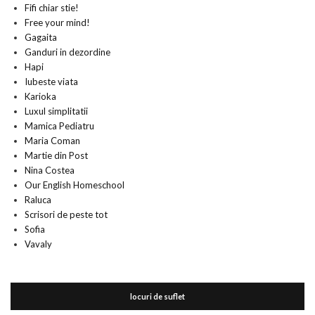
Fifi chiar stie!
Free your mind!
Gagaita
Ganduri in dezordine
Hapi
Iubeste viata
Karioka
Luxul simplitatii
Mamica Pediatru
Maria Coman
Martie din Post
Nina Costea
Our English Homeschool
Raluca
Scrisori de peste tot
Sofia
Vavaly
locuri de suflet