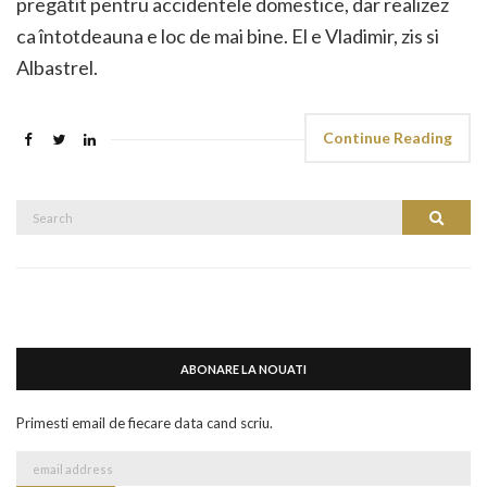
pregătit pentru accidentele domestice, dar realizez
ca întotdeauna e loc de mai bine. El e Vladimir, zis si
Albastrel.
Continue Reading
Search
Search
for:
ABONARE LA NOUATI
Primesti email de fiecare data cand scriu.