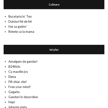
Culinare
Bucataria lu' Teo
Dulciuri fel de fel
Hai sa gatim!
Retete ca la mama
imi plac
Amalgam de ganduri
B24Kids
Cu mastile jos
Elena
Fifi chiar stie!
Free your mind!
Gagaita
Ganduri in dezordine
Hapi
Iubeste viata