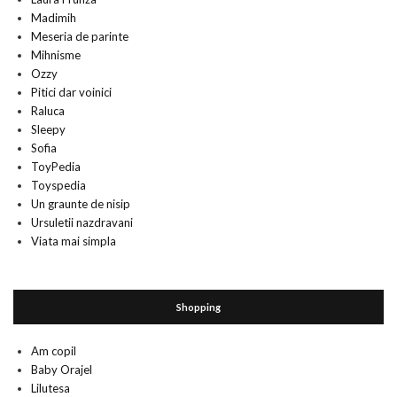
Madimih
Meseria de parinte
Mihnisme
Ozzy
Pitici dar voinici
Raluca
Sleepy
Sofia
ToyPedia
Toyspedia
Un graunte de nisip
Ursuletii nazdravani
Viata mai simpla
Shopping
Am copil
Baby Orajel
Lilutesa