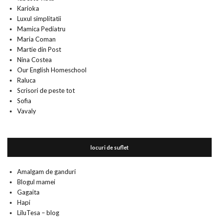
Karioka
Luxul simplitatii
Mamica Pediatru
Maria Coman
Martie din Post
Nina Costea
Our English Homeschool
Raluca
Scrisori de peste tot
Sofia
Vavaly
locuri de suflet
Amalgam de ganduri
Blogul mamei
Gagaita
Hapi
LiluTesa – blog