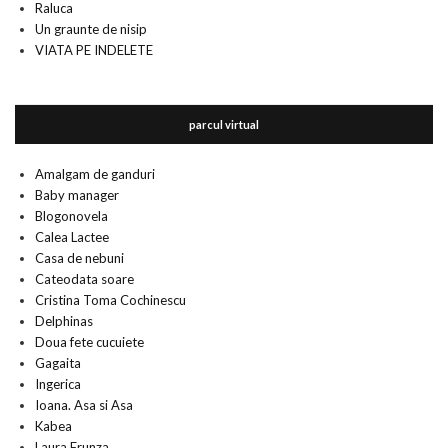
Raluca
Un graunte de nisip
VIATA PE INDELETE
parcul virtual
Amalgam de ganduri
Baby manager
Blogonovela
Calea Lactee
Casa de nebuni
Cateodata soare
Cristina Toma Cochinescu
Delphinas
Doua fete cucuiete
Gagaita
Ingerica
Ioana. Asa si Asa
Kabea
Laura Frunza