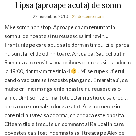
Lipsa (aproape acuta) de somn
22 noiembrie 2010
28 de comentarii
Mi-e somn non stop. Aproape ca am renuntat la
somnul de noapte si nu reusesc sa imi revin…
Franturile pe care apuc sa le dorm in timpul zilei parca
nu sunt la fel de odihnitoare. Ah, da ba! Sau cel putin
Sambata am reusit sa ma odihnesc: am reusit sa adorm
la 19:00, dar m-am trezit la 4
. Mi se rupe sufletul
cand o vad cum se trezeste plangand. E maraita si, de
multe ori, nici mangaierile noastre nu reusesc sa o
aline. Dintisorii, zic, mai toti….Dar nu stiu ce sa cred…
parca nu e normal sa dureze atat. Are momente in
care nici nu vrea sa adorma, chiar daca este obosita.
Citeam zilele trecute un comment al Ralucai in care
povestea ca a fost indemnata sa il treaca pe Alex pe