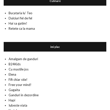
Culinare
Bucataria lu' Teo
Dulciuri fel de fel
Hai sa gatim!
Retete ca la mama
imi plac
Amalgam de ganduri
B24Kids
Cu mastile jos
Elena
Fifi chiar stie!
Free your mind!
Gagaita
Ganduri in dezordine
Hapi
Iubeste viata