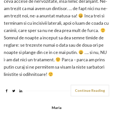
ceva accese de nervozitate, insa nimic deranjant. Ne-
am trezit ca mai avem un dintisor. … de fapt nici nu ne-
am trezit noi, ne-a anuntat matusa-sa!
Inca trei si
terminam si cu incisivii laterali, apoi o luam de coada cu
caninii, care sper sa nu ne dea prea mult de furca.
Somnul de noapte a inceput sa dea semne timide de
reglare: se trezeste numai o data sau de doua ori pe
noapte si plange din ce in ce mai putin.
…. si nu, NU
i-am dat nici un tratament.
Parca – parca am prins
putin curaj si ne permitem sa visam la niste sarbatori
linistite si odihnitoare!
Continue Reading
Maria