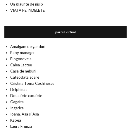
Un graunte de nisip
VIATA PE INDELETE
parcul virtual
Amalgam de ganduri
Baby manager
Blogonovela
Calea Lactee
Casa de nebuni
Cateodata soare
Cristina Toma Cochinescu
Delphinas
Doua fete cucuiete
Gagaita
Ingerica
Ioana. Asa si Asa
Kabea
Laura Frunza