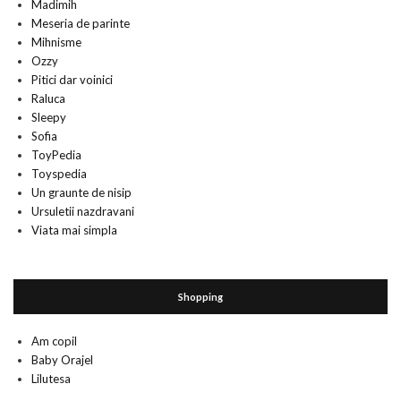
Madimih
Meseria de parinte
Mihnisme
Ozzy
Pitici dar voinici
Raluca
Sleepy
Sofia
ToyPedia
Toyspedia
Un graunte de nisip
Ursuletii nazdravani
Viata mai simpla
Shopping
Am copil
Baby Orajel
Lilutesa