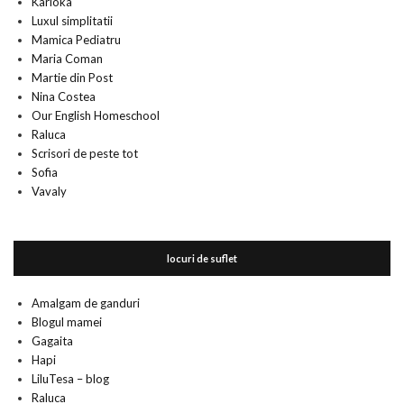
Karioka
Luxul simplitatii
Mamica Pediatru
Maria Coman
Martie din Post
Nina Costea
Our English Homeschool
Raluca
Scrisori de peste tot
Sofia
Vavaly
locuri de suflet
Amalgam de ganduri
Blogul mamei
Gagaita
Hapi
LiluTesa – blog
Raluca