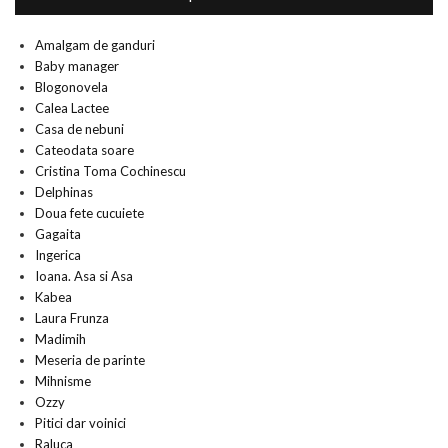
Amalgam de ganduri
Baby manager
Blogonovela
Calea Lactee
Casa de nebuni
Cateodata soare
Cristina Toma Cochinescu
Delphinas
Doua fete cucuiete
Gagaita
Ingerica
Ioana. Asa si Asa
Kabea
Laura Frunza
Madimih
Meseria de parinte
Mihnisme
Ozzy
Pitici dar voinici
Raluca