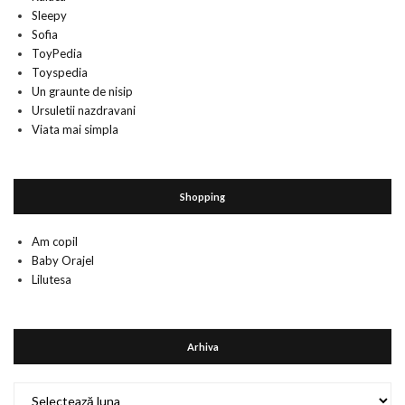
Sleepy
Sofia
ToyPedia
Toyspedia
Un graunte de nisip
Ursuletii nazdravani
Viata mai simpla
Shopping
Am copil
Baby Orajel
Lilutesa
Arhiva
Arhiva