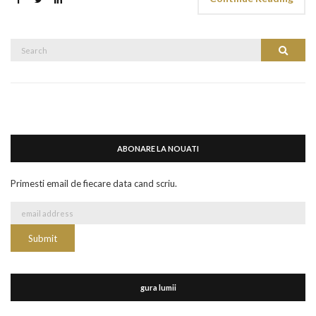
Search
Search
for:
ABONARE LA NOUATI
Primesti email de fiecare data cand scriu.
gura lumii