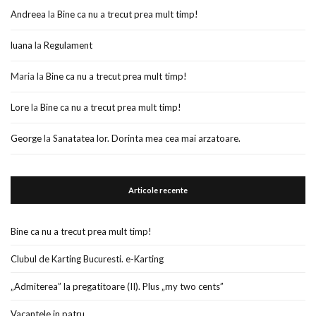
Andreea
la
Bine ca nu a trecut prea mult timp!
luana
la
Regulament
Maria
la
Bine ca nu a trecut prea mult timp!
Lore
la
Bine ca nu a trecut prea mult timp!
George
la
Sanatatea lor. Dorinta mea cea mai arzatoare.
Articole recente
Bine ca nu a trecut prea mult timp!
Clubul de Karting Bucuresti. e-Karting
„Admiterea” la pregatitoare (II). Plus „my two cents”
Vacantele in patru