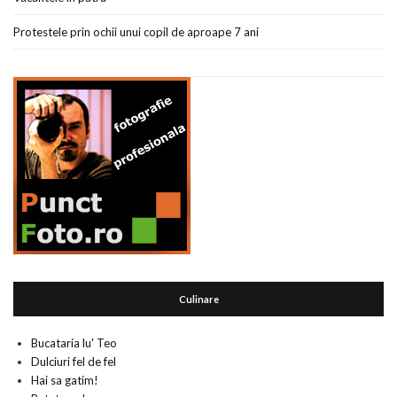
Protestele prin ochii unui copil de aproape 7 ani
Culinare
Bucataria lu' Teo
Dulciuri fel de fel
Hai sa gatim!