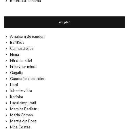
Retete ca la mama
imi plac
Amalgam de ganduri
B24Kids
Cu mastile jos
Elena
Fifi chiar stie!
Free your mind!
Gagaita
Ganduri in dezordine
Hapi
Iubeste viata
Karioka
Luxul simplitatii
Mamica Pediatru
Maria Coman
Martie din Post
Nina Costea