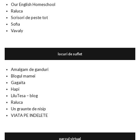
Our English Homeschool
Raluca
Scrisori de peste tot
Sofia
Vavaly
locuri de suflet
Amalgam de ganduri
Blogul mamei
Gagaita
Hapi
LiluTesa – blog
Raluca
Un graunte de nisip
VIATA PE INDELETE
parcul virtual