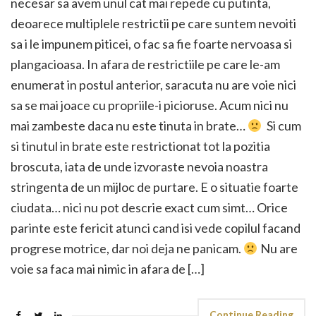
necesar sa avem unul cat mai repede cu putinta,
deoarece multiplele restrictii pe care suntem nevoiti
sa i le impunem piticei, o fac sa fie foarte nervoasa si
plangacioasa. In afara de restrictiile pe care le-am
enumerat in postul anterior, saracuta nu are voie nici
sa se mai joace cu propriile-i picioruse. Acum nici nu
mai zambeste daca nu este tinuta in brate…
Si cum
si tinutul in brate este restrictionat tot la pozitia
broscuta, iata de unde izvoraste nevoia noastra
stringenta de un mijloc de purtare. E o situatie foarte
ciudata… nici nu pot descrie exact cum simt… Orice
parinte este fericit atunci cand isi vede copilul facand
progrese motrice, dar noi deja ne panicam.
Nu are
voie sa faca mai nimic in afara de […]
Continue Reading