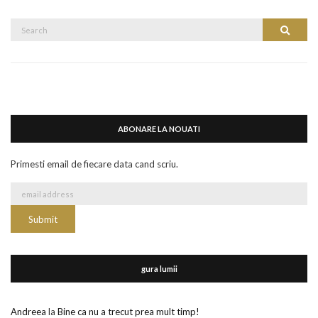
Search
Search
for:
ABONARE LA NOUATI
Primesti email de fiecare data cand scriu.
gura lumii
Andreea
la
Bine ca nu a trecut prea mult timp!