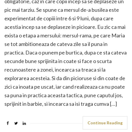
obligatorie, caz in care copii incep sa se deplaseze un
pic mai tarziu. Se spune ca mersul de-a busilea este
experimentat de copiii intre 6 si 9 luni, dupa care
acestia incep sa se deplaseze in picioare. Eu zic ca mai
exista o etapa a mersului: mersul-rama, pe care Maria
se tot ambitioneaza de cateva zile sa il puna in
practica. Daca o punem pe burtica, dupa ce sta cateva
secunde bune sprijinita in coate si face o scurta
recunoastere a zonei, incearca sa treaca si la
explorarea acesteia. Si da din picioruse si din coate de
zici ca inoata pe uscat, iar cand realizeaza ca nu poate
sa puna in practica aceasta tactica, pune caputul jos,
sprijinit in barbie, si incearca sa isi traga cumva […]
Continue Reading