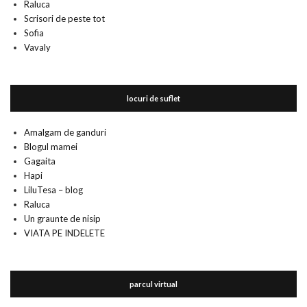
Raluca
Scrisori de peste tot
Sofia
Vavaly
locuri de suflet
Amalgam de ganduri
Blogul mamei
Gagaita
Hapi
LiluTesa – blog
Raluca
Un graunte de nisip
VIATA PE INDELETE
parcul virtual