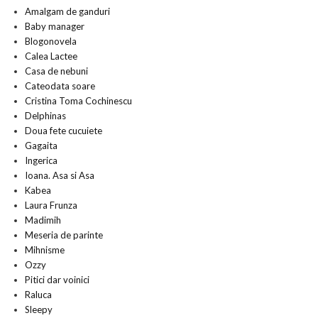
Amalgam de ganduri
Baby manager
Blogonovela
Calea Lactee
Casa de nebuni
Cateodata soare
Cristina Toma Cochinescu
Delphinas
Doua fete cucuiete
Gagaita
Ingerica
Ioana. Asa si Asa
Kabea
Laura Frunza
Madimih
Meseria de parinte
Mihnisme
Ozzy
Pitici dar voinici
Raluca
Sleepy