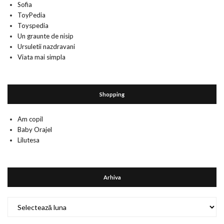
Sofia
ToyPedia
Toyspedia
Un graunte de nisip
Ursuletii nazdravani
Viata mai simpla
Shopping
Am copil
Baby Orajel
Lilutesa
Arhiva
Arhiva