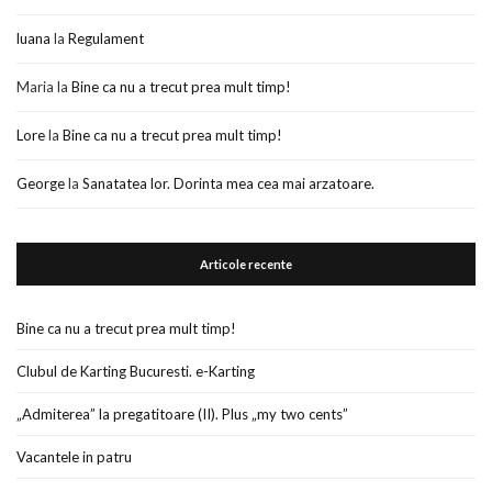
luana
la
Regulament
Maria
la
Bine ca nu a trecut prea mult timp!
Lore
la
Bine ca nu a trecut prea mult timp!
George
la
Sanatatea lor. Dorinta mea cea mai arzatoare.
Articole recente
Bine ca nu a trecut prea mult timp!
Clubul de Karting Bucuresti. e-Karting
„Admiterea” la pregatitoare (II). Plus „my two cents”
Vacantele in patru