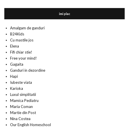
imi plac
Amalgam de ganduri
B24Kids
Cu mastile jos
Elena
Fifi chiar stie!
Free your mind!
Gagaita
Ganduri in dezordine
Hapi
Iubeste viata
Karioka
Luxul simplitatii
Mamica Pediatru
Maria Coman
Martie din Post
Nina Costea
Our English Homeschool