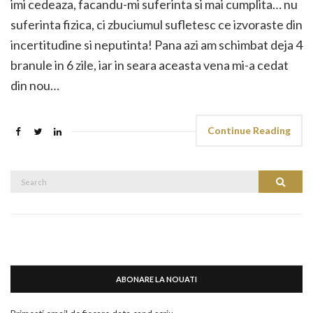
imi cedeaza, facandu-mi suferinta si mai cumplita… nu
suferinta fizica, ci zbuciumul sufletesc ce izvoraste din
incertitudine si neputinta! Pana azi am schimbat deja 4
branule in 6 zile, iar in seara aceasta vena mi-a cedat
din nou…
Continue Reading
Search
Search
for:
ABONARE LA NOUATI