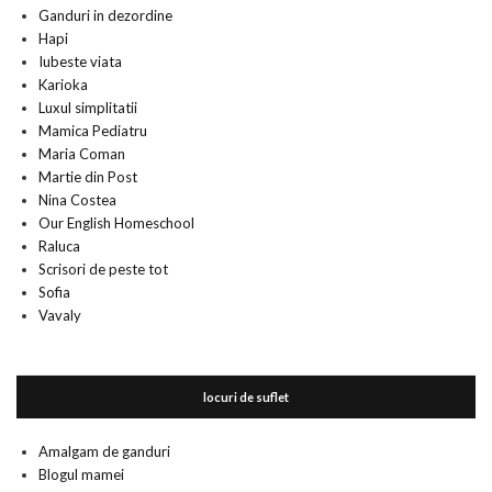
Ganduri in dezordine
Hapi
Iubeste viata
Karioka
Luxul simplitatii
Mamica Pediatru
Maria Coman
Martie din Post
Nina Costea
Our English Homeschool
Raluca
Scrisori de peste tot
Sofia
Vavaly
locuri de suflet
Amalgam de ganduri
Blogul mamei