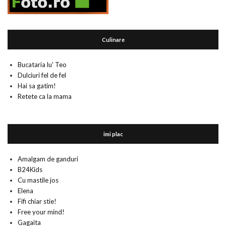
Culinare
Bucataria lu' Teo
Dulciuri fel de fel
Hai sa gatim!
Retete ca la mama
imi plac
Amalgam de ganduri
B24Kids
Cu mastile jos
Elena
Fifi chiar stie!
Free your mind!
Gagaita