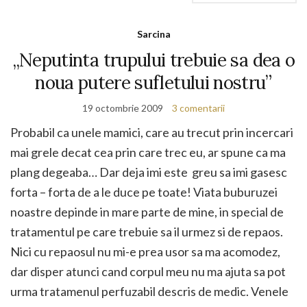
Sarcina
„Neputinta trupului trebuie sa dea o
noua putere sufletului nostru”
19 octombrie 2009
3 comentarii
Probabil ca unele mamici, care au trecut prin incercari
mai grele decat cea prin care trec eu, ar spune ca ma
plang degeaba… Dar deja imi este greu sa imi gasesc
forta – forta de a le duce pe toate! Viata buburuzei
noastre depinde in mare parte de mine, in special de
tratamentul pe care trebuie sa il urmez si de repaos.
Nici cu repaosul nu mi-e prea usor sa ma acomodez,
dar disper atunci cand corpul meu nu ma ajuta sa pot
urma tratamenul perfuzabil descris de medic. Venele