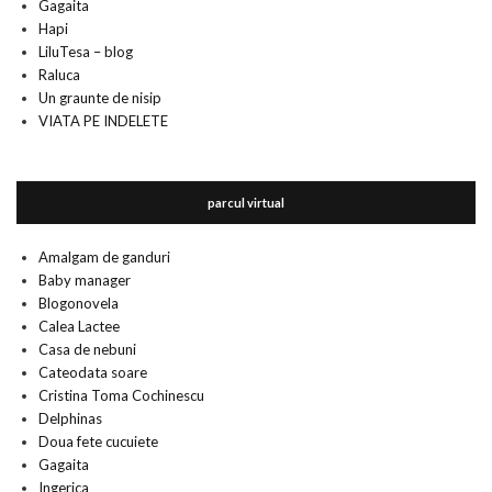
Gagaita
Hapi
LiluTesa – blog
Raluca
Un graunte de nisip
VIATA PE INDELETE
parcul virtual
Amalgam de ganduri
Baby manager
Blogonovela
Calea Lactee
Casa de nebuni
Cateodata soare
Cristina Toma Cochinescu
Delphinas
Doua fete cucuiete
Gagaita
Ingerica