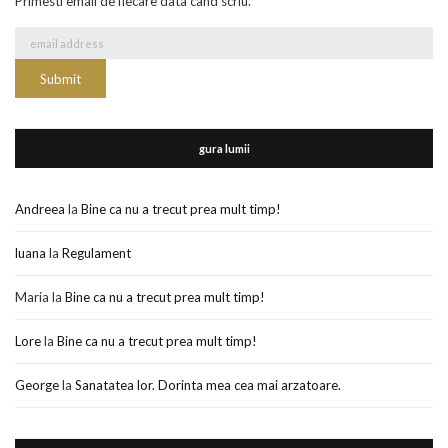
Primesti email de fiecare data cand scriu.
gura lumii
Andreea
la
Bine ca nu a trecut prea mult timp!
luana
la
Regulament
Maria
la
Bine ca nu a trecut prea mult timp!
Lore
la
Bine ca nu a trecut prea mult timp!
George
la
Sanatatea lor. Dorinta mea cea mai arzatoare.