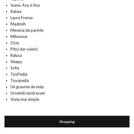
Ioana. Asa si Asa
Kabea
Laura Frunza
Madimih
Meseria de parinte
Mihnisme
Ozzy
Pitici dar voinici
Raluca
Sleepy
Sofia
ToyPedia
Toyspedia
Un graunte de nisip
Ursuletii nazdravani
Viata mai simpla
Shopping