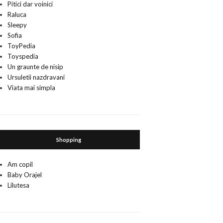
Pitici dar voinici
Raluca
Sleepy
Sofia
ToyPedia
Toyspedia
Un graunte de nisip
Ursuletii nazdravani
Viata mai simpla
Shopping
Am copil
Baby Orajel
Lilutesa