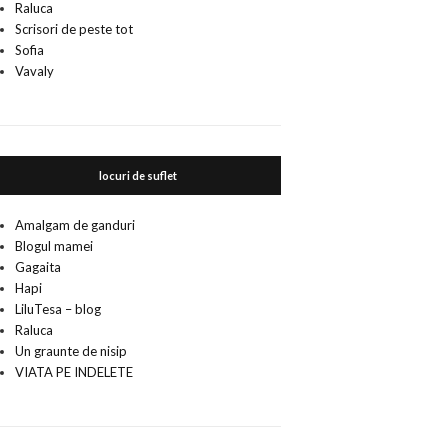
Raluca
Scrisori de peste tot
Sofia
Vavaly
locuri de suflet
Amalgam de ganduri
Blogul mamei
Gagaita
Hapi
LiluTesa – blog
Raluca
Un graunte de nisip
VIATA PE INDELETE