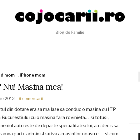
Blog de Familie
id mom
,
iPhone mom
f
? Nu! Masina mea!
lie 2013
8 comentarii
otul din dotare era sa ma lase sa conduc o masina cu ITP
ra Bucurestiului cu o masina fara rovinieta… si totusi,
eniul auto este de departe specialitatea lui, am decis sa
seamna parte administrativa a masinilor noastre. … si cum