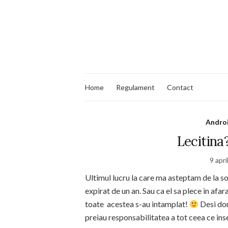
Home
Regulament
Contact
Andro
Lecitina
9 apri
Ultimul lucru la care ma asteptam de la s
expirat de un an. Sau ca el sa plece in afa
toate acestea s-au intamplat!
Desi dom
preiau responsabilitatea a tot ceea ce in