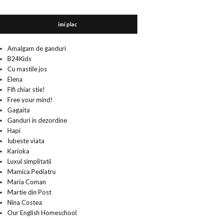
imi plac
Amalgam de ganduri
B24Kids
Cu mastile jos
Elena
Fifi chiar stie!
Free your mind!
Gagaita
Ganduri in dezordine
Hapi
Iubeste viata
Karioka
Luxul simplitatii
Mamica Pediatru
Maria Coman
Martie din Post
Nina Costea
Our English Homeschool