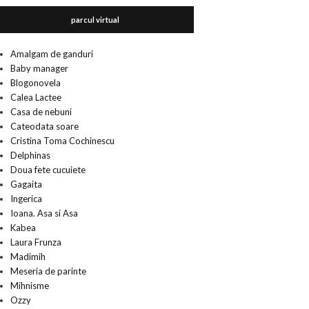
parcul virtual
Amalgam de ganduri
Baby manager
Blogonovela
Calea Lactee
Casa de nebuni
Cateodata soare
Cristina Toma Cochinescu
Delphinas
Doua fete cucuiete
Gagaita
Ingerica
Ioana. Asa si Asa
Kabea
Laura Frunza
Madimih
Meseria de parinte
Mihnisme
Ozzy