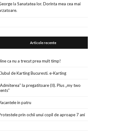
George
la
Sanatatea lor. Dorinta mea cea mai
arzatoare.
Articole recente
Bine ca nu a trecut prea mult timp!
Clubul de Karting Bucuresti. e-Karting
„Admiterea” la pregatitoare (II). Plus „my two
cents”
Vacantele in patru
Protestele prin ochii unui copil de aproape 7 ani