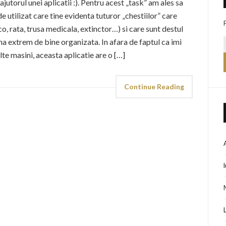
jutorul unei aplicatii :). Pentru acest „task” am ales sa
 utilizat care tine evidenta tuturor „chestiilor” care
co, rata, trusa medicala, extinctor…) si care sunt destul
ana extrem de bine organizata. In afara de faptul ca imi
te masini, aceasta aplicatie are o […]
Continue Reading