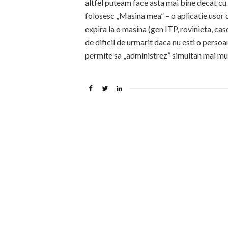
altfel puteam face asta mai bine decat cu a
folosesc „Masina mea” – o aplicatie usor de
expira la o masina (gen ITP, rovinieta, cas
de dificil de urmarit daca nu esti o perso
permite sa „administrez” simultan mai mul