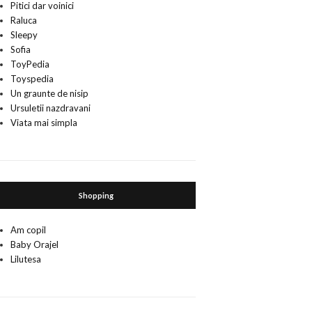
Pitici dar voinici
Raluca
Sleepy
Sofia
ToyPedia
Toyspedia
Un graunte de nisip
Ursuletii nazdravani
Viata mai simpla
Shopping
Am copil
Baby Orajel
Lilutesa