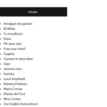
imi plac
Amalgam de ganduri
B24Kids
Cu mastile jos
Elena
Fifi chiar stie!
Free your mind!
Gagaita
Ganduri in dezordine
Hapi
Iubeste viata
Karioka
Luxul simplitatii
Mamica Pediatru
Maria Coman
Martie din Post
Nina Costea
Our English Homeschool