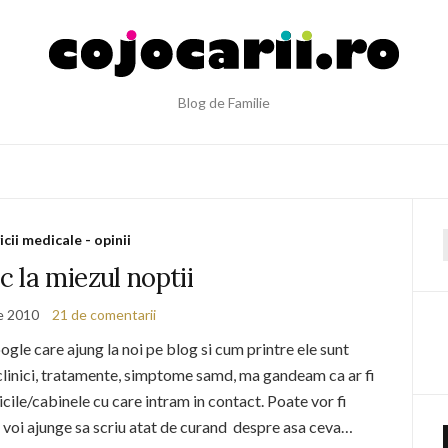
Blog de Familie
icii medicale - opinii
f
 la miezul noptii
e 2010
21 de comentarii
gle care ajung la noi pe blog si cum printre ele sunt
 clinici, tratamente, simptome samd, ma gandeam ca ar fi
icile/cabinele cu care intram in contact. Poate vor fi
 voi ajunge sa scriu atat de curand despre asa ceva…