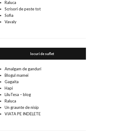
Raluca
Scrisori de peste tot
Sofia
Vavaly
locuri de suflet
Amalgam de ganduri
Blogul mamei
Gagaita
Hapi
LiluTesa – blog
Raluca
Un graunte de nisip
VIATA PE INDELETE