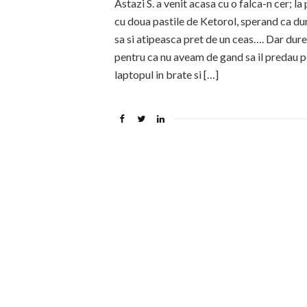
Astazi S. a venit acasa cu o falca-n cer; l
cu doua pastile de Ketorol, sperand ca dur
sa si atipeasca pret de un ceas…. Dar dure
pentru ca nu aveam de gand sa il predau pe
laptopul in brate si […]