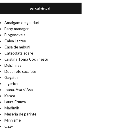
parcul virtual
Amalgam de ganduri
Baby manager
Blogonovela
Calea Lactee
Casa de nebuni
Cateodata soare
Cristina Toma Cochinescu
Delphinas
Doua fete cucuiete
Gagaita
Ingerica
Ioana. Asa si Asa
Kabea
Laura Frunza
Madimih
Meseria de parinte
Mihnisme
Ozzy