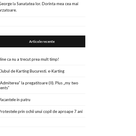
George
la
Sanatatea lor. Dorinta mea cea mai
arzatoare.
Articole recente
Bine ca nu a trecut prea mult timp!
Clubul de Karting Bucuresti. e-Karting
„Admiterea” la pregatitoare (II). Plus „my two
cents”
Vacantele in patru
Protestele prin ochii unui copil de aproape 7 ani