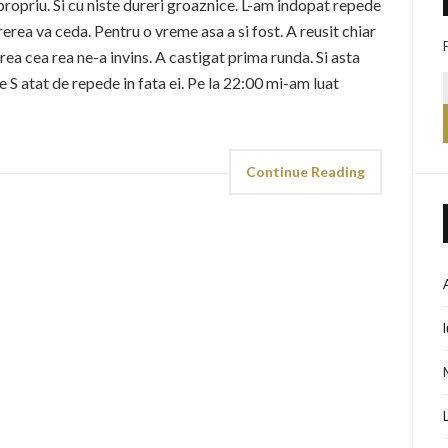
a propriu. Si cu niste dureri groaznice. L-am indopat repede
erea va ceda. Pentru o vreme asa a si fost. A reusit chiar
rea cea rea ne-a invins. A castigat prima runda. Si asta
 S atat de repede in fata ei. Pe la 22:00 mi-am luat
Continue Reading