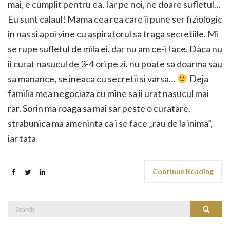
mai, e cumplit pentru ea. Iar pe noi, ne doare sufletul…
Eu sunt calaul! Mama cea rea care ii pune ser fiziologic
in nas si apoi vine cu aspiratorul sa traga secretiile. Mi
se rupe sufletul de mila ei, dar nu am ce-i face. Daca nu
ii curat nasucul de 3-4 ori pe zi, nu poate sa doarma sau
sa manance, se ineaca cu secretii si varsa…
Deja
familia mea negociaza cu mine sa ii urat nasucul mai
rar. Sorin ma roaga sa mai sar peste o curatare,
strabunica ma ameninta ca i se face „rau de la inima”,
iar tata
Continue Reading
Search
Search
for: