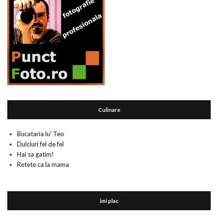
Culinare
Bucataria lu' Teo
Dulciuri fel de fel
Hai sa gatim!
Retete ca la mama
imi plac