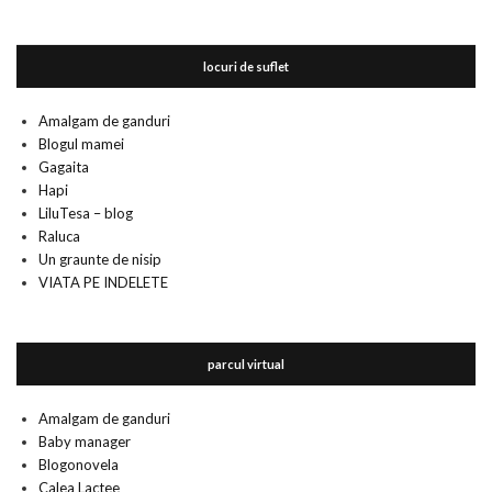
locuri de suflet
Amalgam de ganduri
Blogul mamei
Gagaita
Hapi
LiluTesa – blog
Raluca
Un graunte de nisip
VIATA PE INDELETE
parcul virtual
Amalgam de ganduri
Baby manager
Blogonovela
Calea Lactee