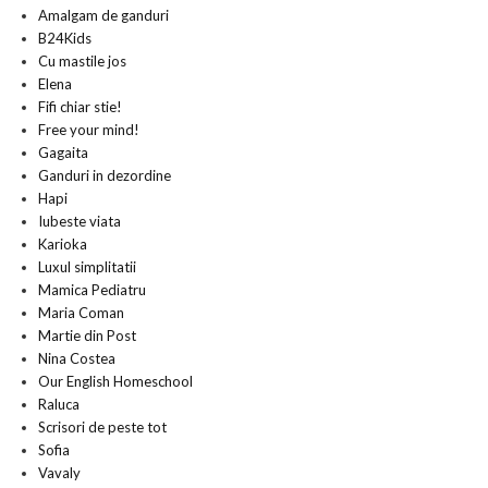
Amalgam de ganduri
B24Kids
Cu mastile jos
Elena
Fifi chiar stie!
Free your mind!
Gagaita
Ganduri in dezordine
Hapi
Iubeste viata
Karioka
Luxul simplitatii
Mamica Pediatru
Maria Coman
Martie din Post
Nina Costea
Our English Homeschool
Raluca
Scrisori de peste tot
Sofia
Vavaly