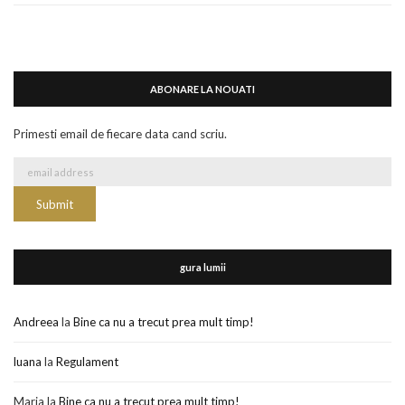
ABONARE LA NOUATI
Primesti email de fiecare data cand scriu.
gura lumii
Andreea
la
Bine ca nu a trecut prea mult timp!
luana
la
Regulament
Maria
la
Bine ca nu a trecut prea mult timp!