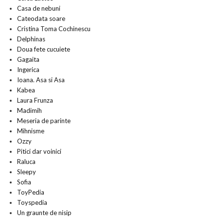
Casa de nebuni
Cateodata soare
Cristina Toma Cochinescu
Delphinas
Doua fete cucuiete
Gagaita
Ingerica
Ioana. Asa si Asa
Kabea
Laura Frunza
Madimih
Meseria de parinte
Mihnisme
Ozzy
Pitici dar voinici
Raluca
Sleepy
Sofia
ToyPedia
Toyspedia
Un graunte de nisip