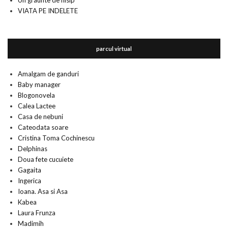
Un graunte de nisip
VIATA PE INDELETE
parcul virtual
Amalgam de ganduri
Baby manager
Blogonovela
Calea Lactee
Casa de nebuni
Cateodata soare
Cristina Toma Cochinescu
Delphinas
Doua fete cucuiete
Gagaita
Ingerica
Ioana. Asa si Asa
Kabea
Laura Frunza
Madimih