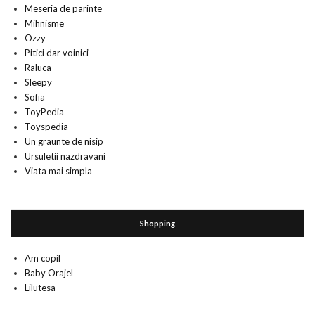
Meseria de parinte
Mihnisme
Ozzy
Pitici dar voinici
Raluca
Sleepy
Sofia
ToyPedia
Toyspedia
Un graunte de nisip
Ursuletii nazdravani
Viata mai simpla
Shopping
Am copil
Baby Orajel
Lilutesa