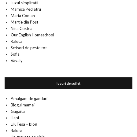
Luxul simplitatii
Mamica Pediatru
Maria Coman
Martie din Post
Nina Costea
Our English Homeschool
Raluca
Scrisori de peste tot
Sofia
Vavaly
locuri de suflet
Amalgam de ganduri
Blogul mamei
Gagaita
Hapi
LiluTesa – blog
Raluca