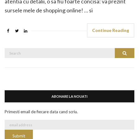
atentia cu detalii, o sa fiu foarte concisa: va prezint
sursele mele de shopping online! … si
Continue Reading
Search
Search
for:
ABONARE LA NOUATI
Primesti email de fiecare data cand scriu.