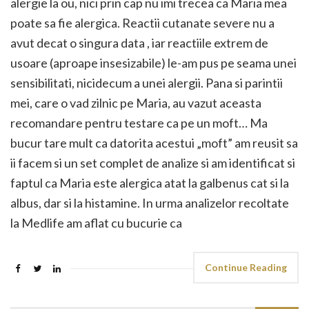
alergie la ou, nici prin cap nu imi trecea ca Maria mea
poate sa fie alergica. Reactii cutanate severe nu a
avut decat o singura data , iar reactiile extrem de
usoare (aproape insesizabile) le-am pus pe seama unei
sensibilitati, nicidecum a unei alergii. Pana si parintii
mei, care o vad zilnic pe Maria, au vazut aceasta
recomandare pentru testare ca pe un moft… Ma
bucur tare mult ca datorita acestui „moft” am reusit sa
ii facem si un set complet de analize si am identificat si
faptul ca Maria este alergica atat la galbenus cat si la
albus, dar si la histamine. In urma analizelor recoltate
la Medlife am aflat cu bucurie ca
Continue Reading