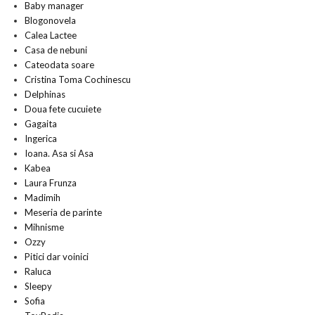
Baby manager
Blogonovela
Calea Lactee
Casa de nebuni
Cateodata soare
Cristina Toma Cochinescu
Delphinas
Doua fete cucuiete
Gagaita
Ingerica
Ioana. Asa si Asa
Kabea
Laura Frunza
Madimih
Meseria de parinte
Mihnisme
Ozzy
Pitici dar voinici
Raluca
Sleepy
Sofia