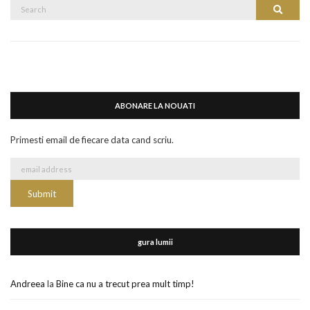
Search
Search
for:
ABONARE LA NOUATI
Primesti email de fiecare data cand scriu.
gura lumii
Andreea
la
Bine ca nu a trecut prea mult timp!