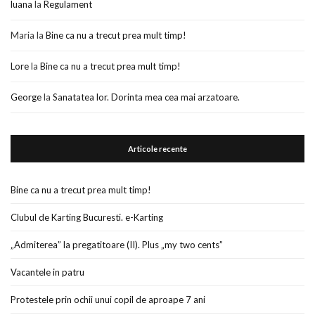
luana
la
Regulament
Maria
la
Bine ca nu a trecut prea mult timp!
Lore
la
Bine ca nu a trecut prea mult timp!
George
la
Sanatatea lor. Dorinta mea cea mai arzatoare.
Articole recente
Bine ca nu a trecut prea mult timp!
Clubul de Karting Bucuresti. e-Karting
„Admiterea” la pregatitoare (II). Plus „my two cents”
Vacantele in patru
Protestele prin ochii unui copil de aproape 7 ani