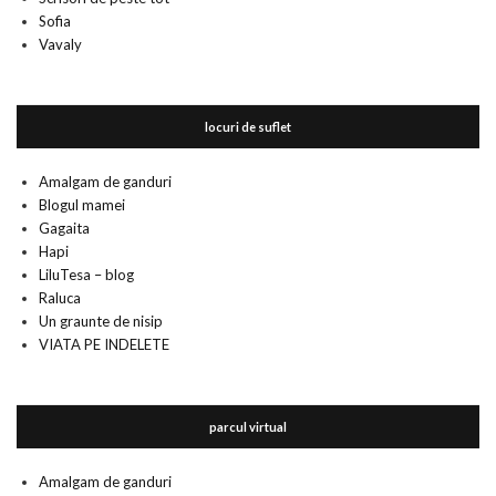
Sofia
Vavaly
locuri de suflet
Amalgam de ganduri
Blogul mamei
Gagaita
Hapi
LiluTesa – blog
Raluca
Un graunte de nisip
VIATA PE INDELETE
parcul virtual
Amalgam de ganduri