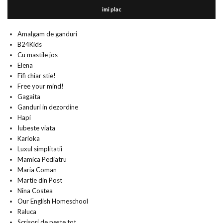
imi plac
Amalgam de ganduri
B24Kids
Cu mastile jos
Elena
Fifi chiar stie!
Free your mind!
Gagaita
Ganduri in dezordine
Hapi
Iubeste viata
Karioka
Luxul simplitatii
Mamica Pediatru
Maria Coman
Martie din Post
Nina Costea
Our English Homeschool
Raluca
Scrisori de peste tot