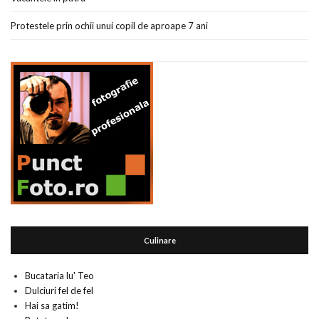
Protestele prin ochii unui copil de aproape 7 ani
Culinare
Bucataria lu' Teo
Dulciuri fel de fel
Hai sa gatim!