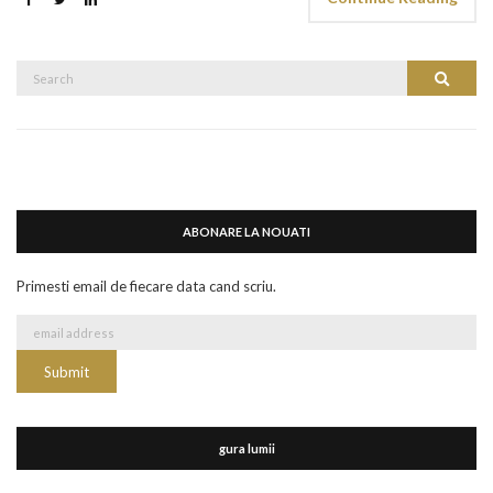
Search
Search
for:
ABONARE LA NOUATI
Primesti email de fiecare data cand scriu.
gura lumii