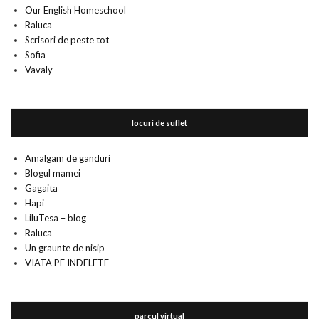
Our English Homeschool
Raluca
Scrisori de peste tot
Sofia
Vavaly
locuri de suflet
Amalgam de ganduri
Blogul mamei
Gagaita
Hapi
LiluTesa – blog
Raluca
Un graunte de nisip
VIATA PE INDELETE
parcul virtual