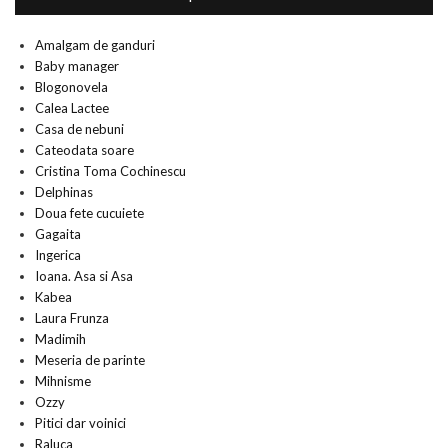
Amalgam de ganduri
Baby manager
Blogonovela
Calea Lactee
Casa de nebuni
Cateodata soare
Cristina Toma Cochinescu
Delphinas
Doua fete cucuiete
Gagaita
Ingerica
Ioana. Asa si Asa
Kabea
Laura Frunza
Madimih
Meseria de parinte
Mihnisme
Ozzy
Pitici dar voinici
Raluca