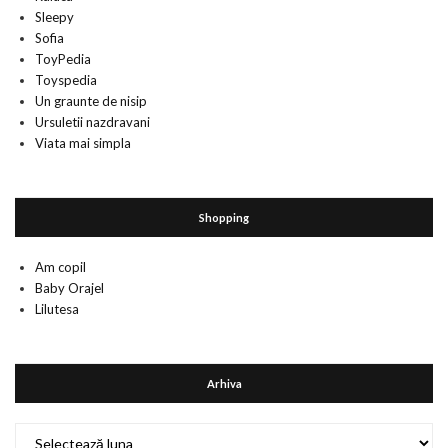
Sleepy
Sofia
ToyPedia
Toyspedia
Un graunte de nisip
Ursuletii nazdravani
Viata mai simpla
Shopping
Am copil
Baby Orajel
Lilutesa
Arhiva
Arhiva