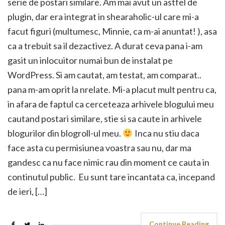
serie de postari similare. Am mai avut un astfel de
plugin, dar era integrat in shearaholic-ul care mi-a
facut figuri (multumesc, Minnie, ca m-ai anuntat! ), asa
ca a trebuit sa il dezactivez. A durat ceva pana i-am
gasit un inlocuitor numai bun de instalat pe
WordPress. Si am cautat, am testat, am comparat..
pana m-am oprit la nrelate. Mi-a placut mult pentru ca,
in afara de faptul ca cerceteaza arhivele blogului meu
cautand postari similare, stie si sa caute in arhivele
blogurilor din blogroll-ul meu.
Inca nu stiu daca
face asta cu permisiunea voastra sau nu, dar ma
gandesc ca nu face nimic rau din moment ce cauta in
continutul public. Eu sunt tare incantata ca, incepand
de ieri, […]
Continue Reading