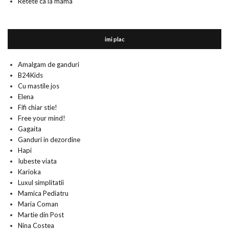
Retete ca la mama
imi plac
Amalgam de ganduri
B24Kids
Cu mastile jos
Elena
Fifi chiar stie!
Free your mind!
Gagaita
Ganduri in dezordine
Hapi
Iubeste viata
Karioka
Luxul simplitatii
Mamica Pediatru
Maria Coman
Martie din Post
Nina Costea