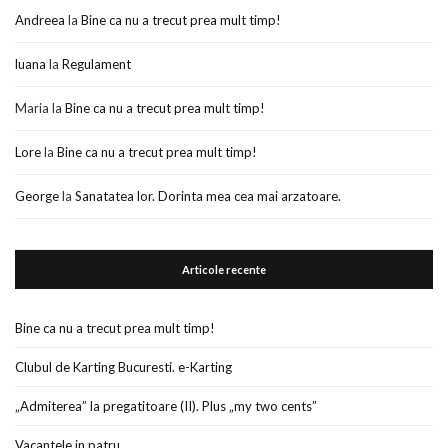
Andreea
la
Bine ca nu a trecut prea mult timp!
luana
la
Regulament
Maria
la
Bine ca nu a trecut prea mult timp!
Lore
la
Bine ca nu a trecut prea mult timp!
George
la
Sanatatea lor. Dorinta mea cea mai arzatoare.
Articole recente
Bine ca nu a trecut prea mult timp!
Clubul de Karting Bucuresti. e-Karting
„Admiterea” la pregatitoare (II). Plus „my two cents”
Vacantele in patru