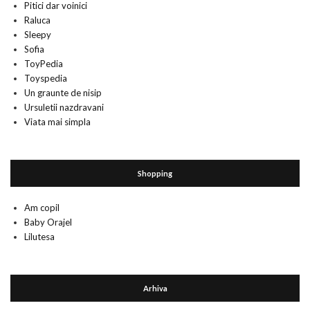
Pitici dar voinici
Raluca
Sleepy
Sofia
ToyPedia
Toyspedia
Un graunte de nisip
Ursuletii nazdravani
Viata mai simpla
Shopping
Am copil
Baby Orajel
Lilutesa
Arhiva