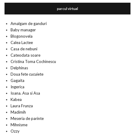
parcul virtual
Amalgam de ganduri
Baby manager
Blogonovela
Calea Lactee
Casa de nebuni
Cateodata soare
Cristina Toma Cochinescu
Delphinas
Doua fete cucuiete
Gagaita
Ingerica
Ioana. Asa si Asa
Kabea
Laura Frunza
Madimih
Meseria de parinte
Mihnisme
Ozzy