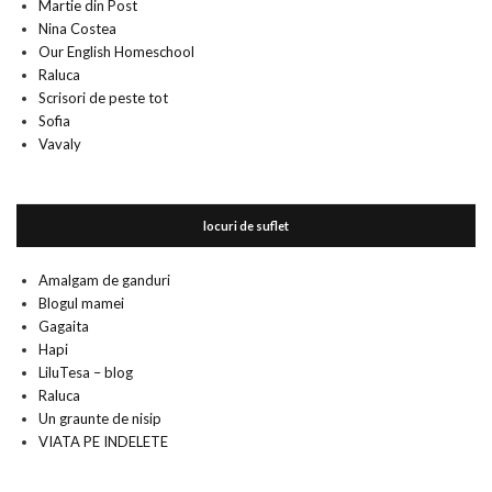
Martie din Post
Nina Costea
Our English Homeschool
Raluca
Scrisori de peste tot
Sofia
Vavaly
locuri de suflet
Amalgam de ganduri
Blogul mamei
Gagaita
Hapi
LiluTesa – blog
Raluca
Un graunte de nisip
VIATA PE INDELETE