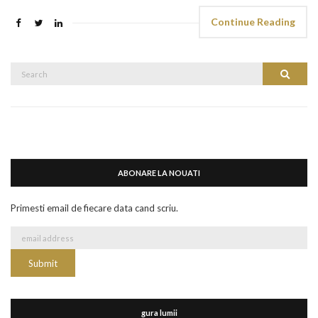
Continue Reading
Search
Search
for:
ABONARE LA NOUATI
Primesti email de fiecare data cand scriu.
gura lumii