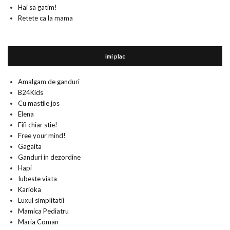
Hai sa gatim!
Retete ca la mama
imi plac
Amalgam de ganduri
B24Kids
Cu mastile jos
Elena
Fifi chiar stie!
Free your mind!
Gagaita
Ganduri in dezordine
Hapi
Iubeste viata
Karioka
Luxul simplitatii
Mamica Pediatru
Maria Coman