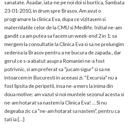
sanatate. Asadar, iata-ne pe noi doi si burtica, Sambata
23-01-2010, in drum spre Brasov. Am avut o
programare la clinica Eva, dupa ce vizitasem si
maternilatile celor de la CMU si Medlife. Initial ne-am
gandit ca am putea sa facem un week-end 2 in 1: sa
mergem la consultatie la Clinica Eva si sa ne prelungim
sederea la Brasov pentru a ne bucura de zapada., dar
gerul ce s-a abatut asupra Romaniei ne-a fost
potrivnic, si am preferat sa “jucam sigur” si sa ne
intoarcem in Bucuresti in aceeasi zi. “Excursia” nu a
fost lipsita de peripetii, insa ne-a mers la inima din
doua motive: am vazut si noi muntele sezonul acesta si
ne-am hotarat sa nastem la Clinica Eva! … Si nu
degeaba zic ca “ne-am hotarat sa nastem”, pentru ca
tati ia […]