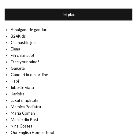
imi plac
Amalgam de ganduri
B24Kids
Cu mastile jos
Elena
Fifi chiar stie!
Free your mind!
Gagaita
Ganduri in dezordine
Hapi
Iubeste viata
Karioka
Luxul simplitatii
Mamica Pediatru
Maria Coman
Martie din Post
Nina Costea
Our English Homeschool