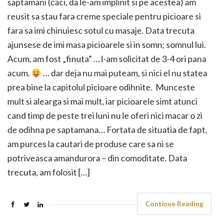
saptamani (caci, da le-am implinit si pe acestea) am
reusit sa stau fara creme speciale pentru picioare si
fara sa imi chinuiesc sotul cu masaje. Data trecuta
ajunsese de imi masa picioarele si in somn; somnul lui.
Acum, am fost „finuta” … l-am solicitat de 3-4 ori pana
acum.
… dar deja nu mai puteam, si nici el nu statea
prea bine la capitolul picioare odihnite. Munceste
mult si alearga si mai mult, iar picioarele simt atunci
cand timp de peste trei luni nu le oferi nici macar o zi
de odihna pe saptamana… Fortata de situatia de fapt,
am purces la cautari de produse care sa ni se
potriveasca amandurora – din comoditate. Data
trecuta, am folosit […]
Continue Reading