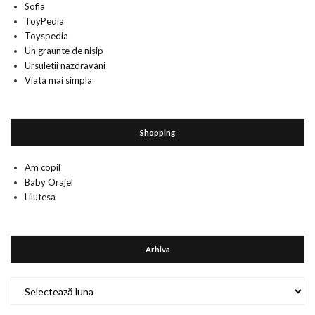
Sofia
ToyPedia
Toyspedia
Un graunte de nisip
Ursuletii nazdravani
Viata mai simpla
Shopping
Am copil
Baby Orajel
Lilutesa
Arhiva
Arhiva