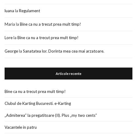
luana
la
Regulament
Maria
la
Bine ca nu a trecut prea mult timp!
Lore
la
Bine ca nu a trecut prea mult timp!
George
la
Sanatatea lor. Dorinta mea cea mai arzatoare.
Articole recente
Bine ca nu a trecut prea mult timp!
Clubul de Karting Bucuresti. e-Karting
„Admiterea” la pregatitoare (II). Plus „my two cents”
Vacantele in patru