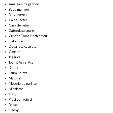
Amalgam de ganduri
Baby manager
Blogonovela
Calea Lactee
Casa de nebuni
Cateodata soare
Cristina Toma Cochinescu
Delphinas
Doua fete cucuiete
Gagaita
Ingerica
Ioana. Asa si Asa
Kabea
Laura Frunza
Madimih
Meseria de parinte
Mihnisme
Ozzy
Pitici dar voinici
Raluca
Sleepy