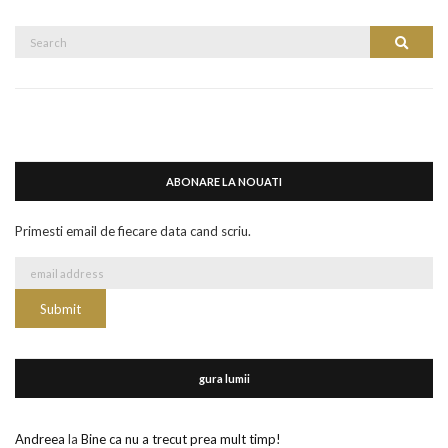
Search
Search
for:
ABONARE LA NOUATI
Primesti email de fiecare data cand scriu.
gura lumii
Andreea
la
Bine ca nu a trecut prea mult timp!