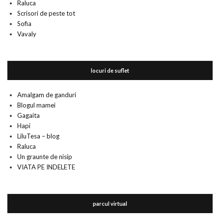
Raluca
Scrisori de peste tot
Sofia
Vavaly
locuri de suflet
Amalgam de ganduri
Blogul mamei
Gagaita
Hapi
LiluTesa – blog
Raluca
Un graunte de nisip
VIATA PE INDELETE
parcul virtual