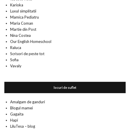
Karioka
Luxul simplitatii
Mamica Pediatru
Maria Coman
Martie din Post
Nina Costea
Our English Homeschool
Raluca
Scrisori de peste tot
Sofia
Vavaly
locuri de suflet
Amalgam de ganduri
Blogul mamei
Gagaita
Hapi
LiluTesa – blog