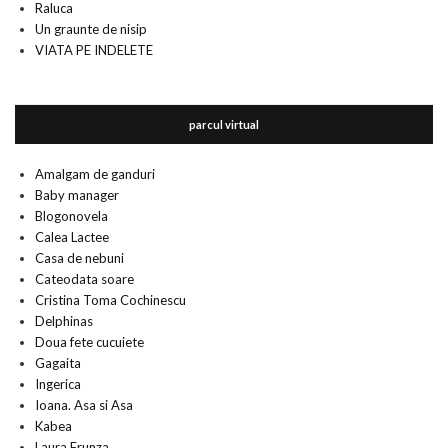
Raluca
Un graunte de nisip
VIATA PE INDELETE
parcul virtual
Amalgam de ganduri
Baby manager
Blogonovela
Calea Lactee
Casa de nebuni
Cateodata soare
Cristina Toma Cochinescu
Delphinas
Doua fete cucuiete
Gagaita
Ingerica
Ioana. Asa si Asa
Kabea
Laura Frunza