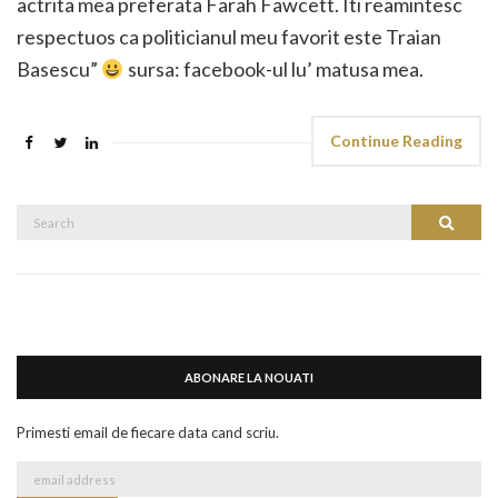
actrita mea preferata Farah Fawcett. Iti reamintesc
respectuos ca politicianul meu favorit este Traian
Basescu”
sursa: facebook-ul lu’ matusa mea.
Continue Reading
Search
Search
for:
ABONARE LA NOUATI
Primesti email de fiecare data cand scriu.