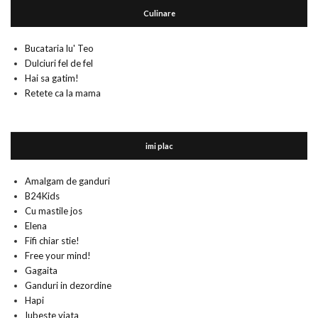
Culinare
Bucataria lu' Teo
Dulciuri fel de fel
Hai sa gatim!
Retete ca la mama
imi plac
Amalgam de ganduri
B24Kids
Cu mastile jos
Elena
Fifi chiar stie!
Free your mind!
Gagaita
Ganduri in dezordine
Hapi
Iubeste viata