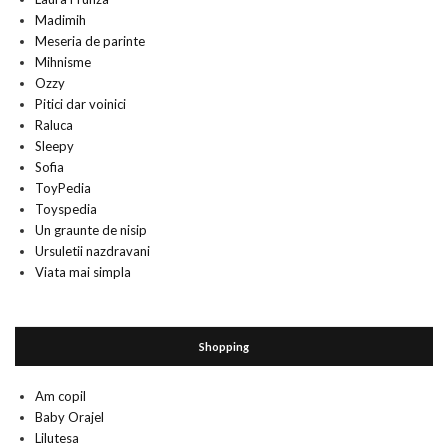
Madimih
Meseria de parinte
Mihnisme
Ozzy
Pitici dar voinici
Raluca
Sleepy
Sofia
ToyPedia
Toyspedia
Un graunte de nisip
Ursuletii nazdravani
Viata mai simpla
Shopping
Am copil
Baby Orajel
Lilutesa