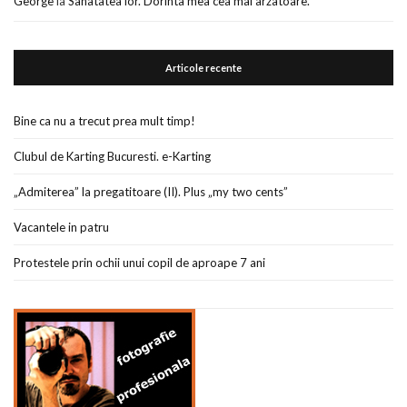
George
la
Sanatatea lor. Dorinta mea cea mai arzatoare.
Articole recente
Bine ca nu a trecut prea mult timp!
Clubul de Karting Bucuresti. e-Karting
„Admiterea” la pregatitoare (II). Plus „my two cents”
Vacantele in patru
Protestele prin ochii unui copil de aproape 7 ani