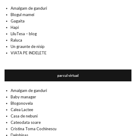
Amalgam de ganduri
Blogul mamei
Gagaita
Hapi
LiluTesa – blog
Raluca
Un graunte de nisip
VIATA PE INDELETE
parcul virtual
Amalgam de ganduri
Baby manager
Blogonovela
Calea Lactee
Casa de nebuni
Cateodata soare
Cristina Toma Cochinescu
Delphinas