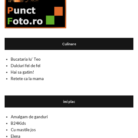
Culinare
Bucataria lu' Teo
Dulciuri fel de fel
Hai sa gatim!
Retete ca la mama
imi plac
Amalgam de ganduri
B24Kids
Cu mastile jos
Elena