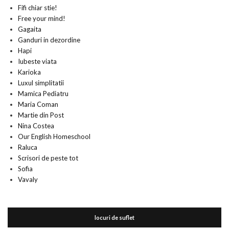
Fifi chiar stie!
Free your mind!
Gagaita
Ganduri in dezordine
Hapi
Iubeste viata
Karioka
Luxul simplitatii
Mamica Pediatru
Maria Coman
Martie din Post
Nina Costea
Our English Homeschool
Raluca
Scrisori de peste tot
Sofia
Vavaly
locuri de suflet