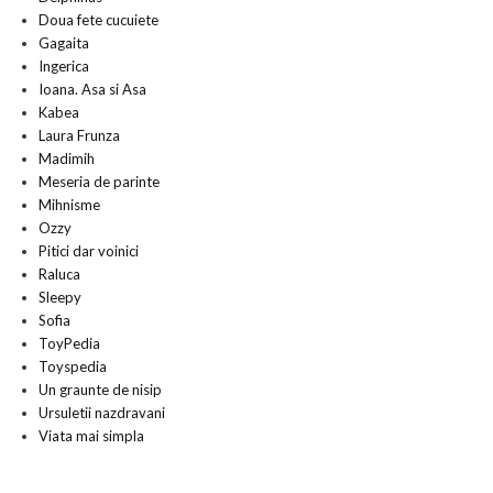
Doua fete cucuiete
Gagaita
Ingerica
Ioana. Asa si Asa
Kabea
Laura Frunza
Madimih
Meseria de parinte
Mihnisme
Ozzy
Pitici dar voinici
Raluca
Sleepy
Sofia
ToyPedia
Toyspedia
Un graunte de nisip
Ursuletii nazdravani
Viata mai simpla