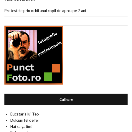
Protestele prin ochii unui copil de aproape 7 ani
Culinare
Bucataria lu' Teo
Dulciuri fel de fel
Hai sa gatim!