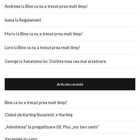
Andreea
la
Bine ca nu a trecut prea mult timp!
luana
la
Regulament
Maria
la
Bine ca nu a trecut prea mult timp!
Lore
la
Bine ca nu a trecut prea mult timp!
George
la
Sanatatea lor. Dorinta mea cea mai arzatoare.
Articole recente
Bine ca nu a trecut prea mult timp!
Clubul de Karting Bucuresti. e-Karting
„Admiterea” la pregatitoare (II). Plus „my two cents”
Vacantele in patru