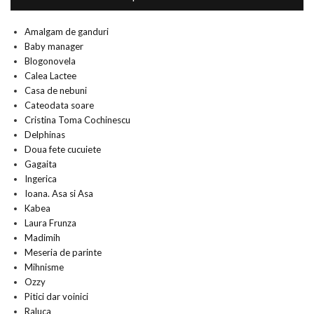
Amalgam de ganduri
Baby manager
Blogonovela
Calea Lactee
Casa de nebuni
Cateodata soare
Cristina Toma Cochinescu
Delphinas
Doua fete cucuiete
Gagaita
Ingerica
Ioana. Asa si Asa
Kabea
Laura Frunza
Madimih
Meseria de parinte
Mihnisme
Ozzy
Pitici dar voinici
Raluca