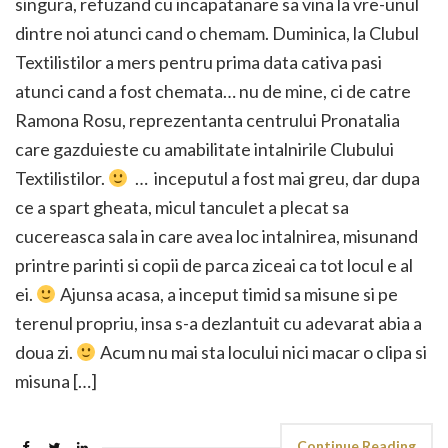
singura, refuzand cu incapatanare sa vina la vre-unul
dintre noi atunci cand o chemam. Duminica, la Clubul
Textilistilor a mers pentru prima data cativa pasi
atunci cand a fost chemata… nu de mine, ci de catre
Ramona Rosu, reprezentanta centrului Pronatalia
care gazduieste cu amabilitate intalnirile Clubului
Textilistilor.
… inceputul a fost mai greu, dar dupa
ce a spart gheata, micul tanculet a plecat sa
cucereasca sala in care avea loc intalnirea, misunand
printre parinti si copii de parca ziceai ca tot locul e al
ei.
Ajunsa acasa, a inceput timid sa misune si pe
terenul propriu, insa s-a dezlantuit cu adevarat abia a
doua zi.
Acum nu mai sta locului nici macar o clipa si
misuna […]
Continue Reading