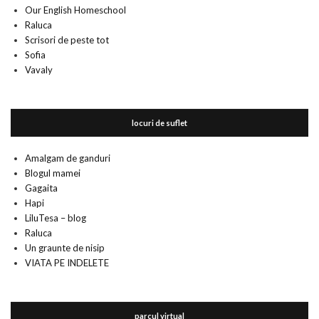
Our English Homeschool
Raluca
Scrisori de peste tot
Sofia
Vavaly
locuri de suflet
Amalgam de ganduri
Blogul mamei
Gagaita
Hapi
LiluTesa – blog
Raluca
Un graunte de nisip
VIATA PE INDELETE
parcul virtual