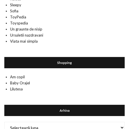
Sleepy
Sofia
ToyPedia
Toyspedia
Un graunte de nisip
Ursuletii nazdravani
Viata mai simpla
Shopping
Am copil
Baby Orajel
Lilutesa
Arhiva
Arhiva