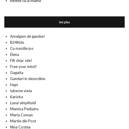
Retete ca la mama
imi plac
Amalgam de ganduri
B24Kids
Cu mastile jos
Elena
Fifi chiar stie!
Free your mind!
Gagaita
Ganduri in dezordine
Hapi
Iubeste viata
Karioka
Luxul simplitatii
Mamica Pediatru
Maria Coman
Martie din Post
Nina Costea