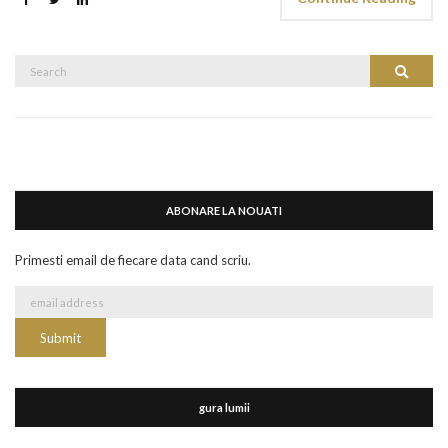
Search
Search
for:
ABONARE LA NOUATI
Primesti email de fiecare data cand scriu.
gura lumii