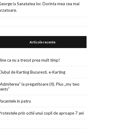
George
la
Sanatatea lor. Dorinta mea cea mai
arzatoare.
Articole recente
Bine ca nu a trecut prea mult timp!
Clubul de Karting Bucuresti. e-Karting
„Admiterea” la pregatitoare (II). Plus „my two
cents”
Vacantele in patru
Protestele prin ochii unui copil de aproape 7 ani