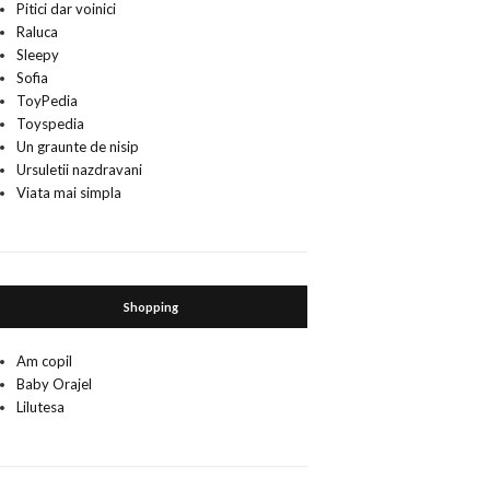
Pitici dar voinici
Raluca
Sleepy
Sofia
ToyPedia
Toyspedia
Un graunte de nisip
Ursuletii nazdravani
Viata mai simpla
Shopping
Am copil
Baby Orajel
Lilutesa