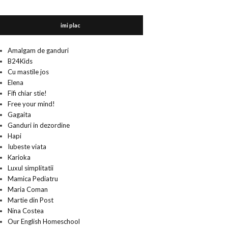
imi plac
Amalgam de ganduri
B24Kids
Cu mastile jos
Elena
Fifi chiar stie!
Free your mind!
Gagaita
Ganduri in dezordine
Hapi
Iubeste viata
Karioka
Luxul simplitatii
Mamica Pediatru
Maria Coman
Martie din Post
Nina Costea
Our English Homeschool