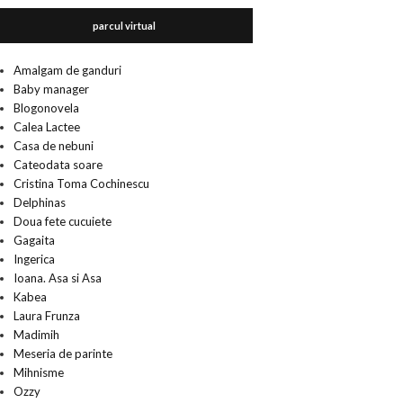
parcul virtual
Amalgam de ganduri
Baby manager
Blogonovela
Calea Lactee
Casa de nebuni
Cateodata soare
Cristina Toma Cochinescu
Delphinas
Doua fete cucuiete
Gagaita
Ingerica
Ioana. Asa si Asa
Kabea
Laura Frunza
Madimih
Meseria de parinte
Mihnisme
Ozzy