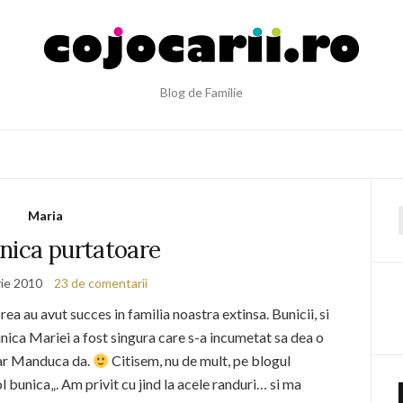
Blog de Familie
Maria
f
nica purtatoare
ie 2010
23 de comentarii
ea au avut succes in familia noastra extinsa. Bunicii, si
nica Mariei a fost singura care s-a incumetat sa dea o
dar Manduca da.
Citisem, nu de mult, pe blogul
l bunica„. Am privit cu jind la acele randuri… si ma