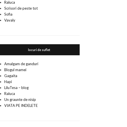
Raluca
Scrisori de peste tot
Sofia
Vavaly
locuri de suflet
Amalgam de ganduri
Blogul mamei
Gagaita
Hapi
LiluTesa – blog
Raluca
Un graunte de nisip
VIATA PE INDELETE