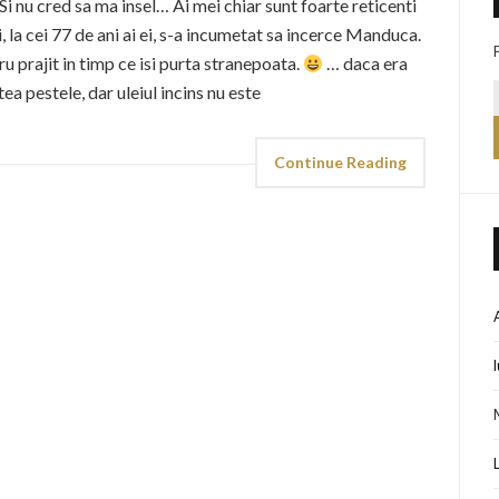
Si nu cred sa ma insel… Ai mei chiar sunt foarte reticenti
 la cei 77 de ani ai ei, s-a incumetat sa incerce Manduca.
u prajit in timp ce isi purta stranepoata.
… daca era
tea pestele, dar uleiul incins nu este
Continue Reading