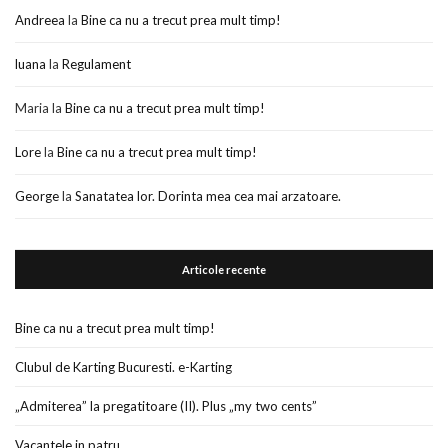
Andreea
la
Bine ca nu a trecut prea mult timp!
luana
la
Regulament
Maria
la
Bine ca nu a trecut prea mult timp!
Lore
la
Bine ca nu a trecut prea mult timp!
George
la
Sanatatea lor. Dorinta mea cea mai arzatoare.
Articole recente
Bine ca nu a trecut prea mult timp!
Clubul de Karting Bucuresti. e-Karting
„Admiterea” la pregatitoare (II). Plus „my two cents”
Vacantele in patru