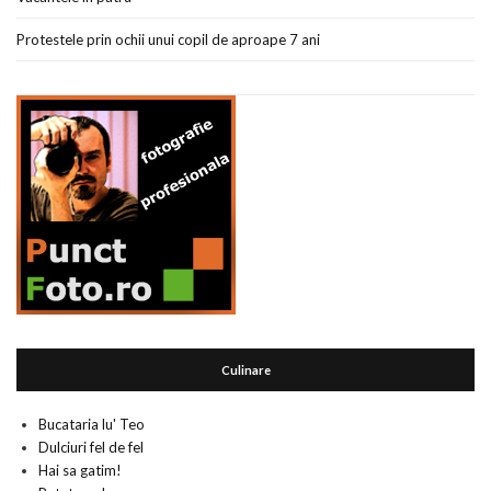
Protestele prin ochii unui copil de aproape 7 ani
Culinare
Bucataria lu' Teo
Dulciuri fel de fel
Hai sa gatim!