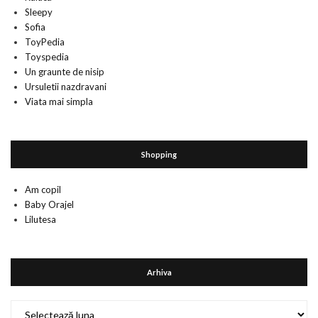
Sleepy
Sofia
ToyPedia
Toyspedia
Un graunte de nisip
Ursuletii nazdravani
Viata mai simpla
Shopping
Am copil
Baby Orajel
Lilutesa
Arhiva
Arhiva