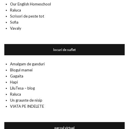
Our English Homeschool
Raluca
Scrisori de peste tot
Sofia
Vavaly
locuri de suflet
Amalgam de ganduri
Blogul mamei
Gagaita
Hapi
LiluTesa – blog
Raluca
Un graunte de nisip
VIATA PE INDELETE
parcul virtual