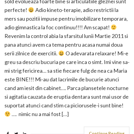
sold evolueaza foarte bine si articulatiile gleznei sunt
perfecte!
Adio kineto-terapie, adio restrictii la
mers sau pozitii impuse pentru imobilizare temporara,
adio gimnastica la foc continuu!!!! Am scapat!
Revenim la control abia la sfarsitul lunii Martie 2011 si
pana atunci avem ca tema pentru acasa numai doua
serii zilnice de exercitii.
O adevarata relaxare! Mi-e
greu sa descriu bucuria pe care inca o simt. Imi vine sa-
mi strig fericirea… sa stie fiecare fulg de nea ca Maria
este BINE!!! Mi-au dat lacrimile de bucurie atunci
cand am iesit din cabinet…. Parca plansetele nocturne
si agitatia cauzata de eruptia dentara sunt mai usor de
suportat atunci cand stim ca piciorusele-i sunt bine!
…. nimic nu a mai fost […]
Continue Reading