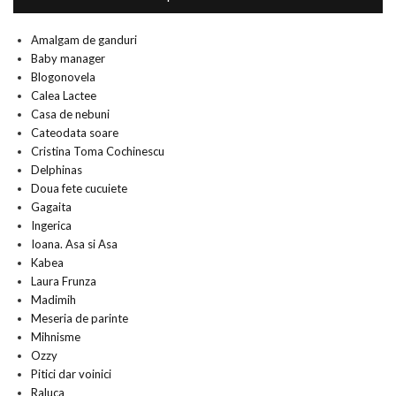
Amalgam de ganduri
Baby manager
Blogonovela
Calea Lactee
Casa de nebuni
Cateodata soare
Cristina Toma Cochinescu
Delphinas
Doua fete cucuiete
Gagaita
Ingerica
Ioana. Asa si Asa
Kabea
Laura Frunza
Madimih
Meseria de parinte
Mihnisme
Ozzy
Pitici dar voinici
Raluca