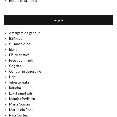
Retete ca la mama
imi plac
Amalgam de ganduri
B24Kids
Cu mastile jos
Elena
Fifi chiar stie!
Free your mind!
Gagaita
Ganduri in dezordine
Hapi
Iubeste viata
Karioka
Luxul simplitatii
Mamica Pediatru
Maria Coman
Martie din Post
Nina Costea