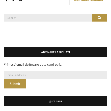
Search
Search
for:
ABONARE LA NOUATI
Primesti email de fiecare data cand scriu.
gura lumii