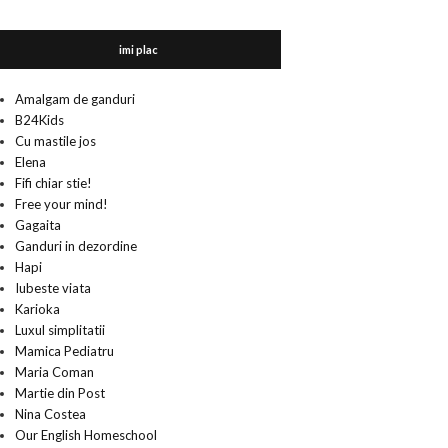
imi plac
Amalgam de ganduri
B24Kids
Cu mastile jos
Elena
Fifi chiar stie!
Free your mind!
Gagaita
Ganduri in dezordine
Hapi
Iubeste viata
Karioka
Luxul simplitatii
Mamica Pediatru
Maria Coman
Martie din Post
Nina Costea
Our English Homeschool