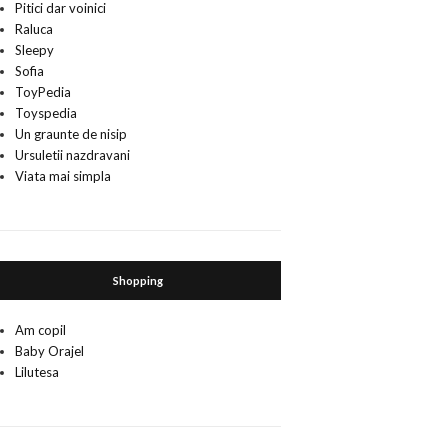
Pitici dar voinici
Raluca
Sleepy
Sofia
ToyPedia
Toyspedia
Un graunte de nisip
Ursuletii nazdravani
Viata mai simpla
Shopping
Am copil
Baby Orajel
Lilutesa