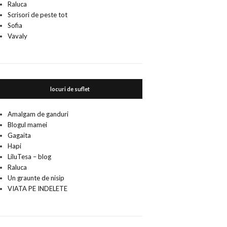
Raluca
Scrisori de peste tot
Sofia
Vavaly
locuri de suflet
Amalgam de ganduri
Blogul mamei
Gagaita
Hapi
LiluTesa – blog
Raluca
Un graunte de nisip
VIATA PE INDELETE