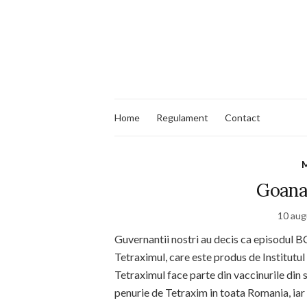
Home
Regulament
Contact
M
Goana
10 aug
Guvernantii nostri au decis ca episodul B
Tetraximul, care este produs de Institutu
Tetraximul face parte din vaccinurile din 
penurie de Tetraxim in toata Romania, iar