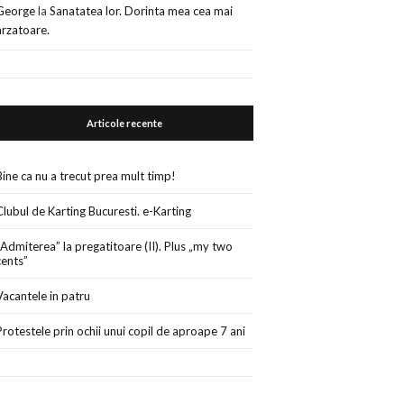
George
la
Sanatatea lor. Dorinta mea cea mai
arzatoare.
Articole recente
Bine ca nu a trecut prea mult timp!
Clubul de Karting Bucuresti. e-Karting
„Admiterea” la pregatitoare (II). Plus „my two
cents”
Vacantele in patru
Protestele prin ochii unui copil de aproape 7 ani