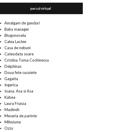
parcul virtual
Amalgam de ganduri
Baby manager
Blogonovela
Calea Lactee
Casa de nebuni
Cateodata soare
Cristina Toma Cochinescu
Delphinas
Doua fete cucuiete
Gagaita
Ingerica
Ioana. Asa si Asa
Kabea
Laura Frunza
Madimih
Meseria de parinte
Mihnisme
Ozzy