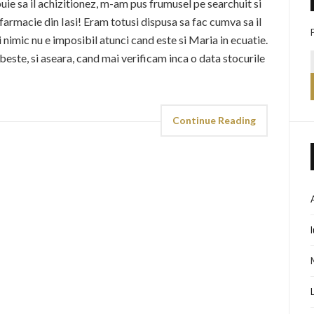
buie sa il achizitionez, m-am pus frumusel pe searchuit si
armacie din Iasi! Eram totusi dispusa sa fac cumva sa il
 nimic nu e imposibil atunci cand este si Maria in ecuatie.
beste, si aseara, cand mai verificam inca o data stocurile
Continue Reading