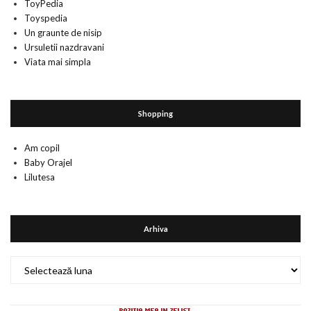
ToyPedia
Toyspedia
Un graunte de nisip
Ursuletii nazdravani
Viata mai simpla
Shopping
Am copil
Baby Orajel
Lilutesa
Arhiva
Arhiva