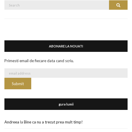
Search
Search
for:
ABONARE LA NOUATI
Primesti email de fiecare data cand scriu.
gura lumii
Andreea
la
Bine ca nu a trecut prea mult timp!