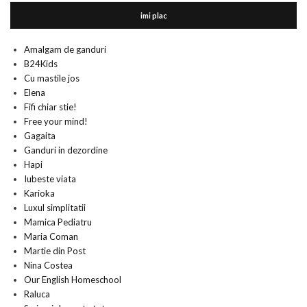
imi plac
Amalgam de ganduri
B24Kids
Cu mastile jos
Elena
Fifi chiar stie!
Free your mind!
Gagaita
Ganduri in dezordine
Hapi
Iubeste viata
Karioka
Luxul simplitatii
Mamica Pediatru
Maria Coman
Martie din Post
Nina Costea
Our English Homeschool
Raluca