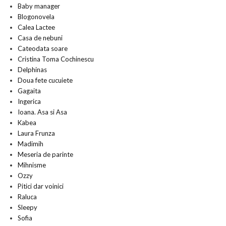
Baby manager
Blogonovela
Calea Lactee
Casa de nebuni
Cateodata soare
Cristina Toma Cochinescu
Delphinas
Doua fete cucuiete
Gagaita
Ingerica
Ioana. Asa si Asa
Kabea
Laura Frunza
Madimih
Meseria de parinte
Mihnisme
Ozzy
Pitici dar voinici
Raluca
Sleepy
Sofia