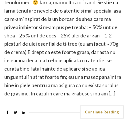
tenului meu.
Iarna, mai mult ca oricand. Se stie ca
iarna tenul are nevoie de o atentie si mai speciala, asa
ca m-am inspirat de la un borcan de shea care ma
privea imbietor si m-am pus pe treaba: – 50% unt de
shea – 25 % unt de cocs – 25% ulei de argan – 1-2
picaturi de ulei esential de ti-tree (eu am facut ~70g
de crema) E drept ca este foarte grasa, dar asta nu
inseamna decat ca trebuie aplicata cu atentie: se
curata bine fata inainte de aplicare si se aplica
unguentul in strat foarte fin; eu una masez pana intra
bine in piele pentru a ma asigura ca nu exista surplus
de grasime. In cazul in care ma grabesc si nu am […]
Continue Reading