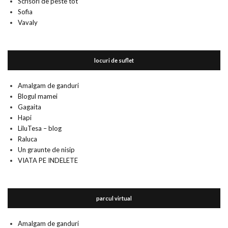
Scrisori de peste tot
Sofia
Vavaly
locuri de suflet
Amalgam de ganduri
Blogul mamei
Gagaita
Hapi
LiluTesa – blog
Raluca
Un graunte de nisip
VIATA PE INDELETE
parcul virtual
Amalgam de ganduri