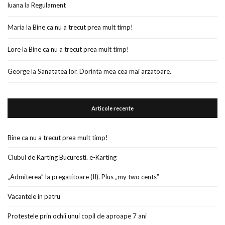
luana
la
Regulament
Maria
la
Bine ca nu a trecut prea mult timp!
Lore
la
Bine ca nu a trecut prea mult timp!
George
la
Sanatatea lor. Dorinta mea cea mai arzatoare.
Articole recente
Bine ca nu a trecut prea mult timp!
Clubul de Karting Bucuresti. e-Karting
„Admiterea” la pregatitoare (II). Plus „my two cents”
Vacantele in patru
Protestele prin ochii unui copil de aproape 7 ani