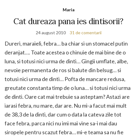
Maria
Cat dureaza pana ies dintisorii?
24 august 2010
31 de comentarii
Dureri, maraieli, febra… ba chiar si un stomacel putin
deranjat…. Toate acestea o chinuie de mai bine de o
luna, si totusi nici urma de dinti… Gingii umflate, albe,
nevoie permanenta de ros si balute din belsug… si
totusi nici urma de dinti… Pofta de mancare redusa,
greutate constanta timp de o luna… si totusi nici urma
de dinti. Oare cat mai trebuie sa asteptam? Astazi are
iarasi febra, nu mare, dar are. Nu mi-a facut mai mult
de 38,3 de la dinti, dar cum o data la cateva zile tot
face febra, parca nici nu imi mai vine sa-i mai dau
siropele pentru scazut febra… mi-e teama sa nu fie