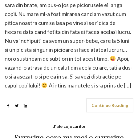
sara din brate, am pus-o jos pe piciorusele ei langa
copii. Nu mare mi-a fost mirarea cand am vazut cum
pitica noastra cum se lasa pe vine si se ridica de
fiecare data cand fetita din fata ei facea acelasi lucru.
Nu va inchipuiti ca avem un super-bebe, care la 5 luni
si un pic sta singur in picioare si face atatea lucruri…
noi o sustineam de subtiori in tot acest timp.
Apoi,
vazand-o atrasa de un calut din acela cu arc, tati a dus-
o si a asezat-o si pe ea in sa. Si sa vezi distractie pe
capul copilului!
A intins manutele si s-a prins de […]
Continue Reading
d'ale cojocarilor
Surpriza care nu mai e surpriza