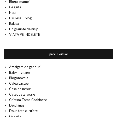
Blogul mamei
Gagaita
Hapi
LiluTesa – blog
Raluca
Un graunte de nisip
VIATA PE INDELETE
parcul virtual
Amalgam de ganduri
Baby manager
Blogonovela
Calea Lactee
Casa de nebuni
Cateodata soare
Cristina Toma Cochinescu
Delphinas
Doua fete cucuiete
Gagaita