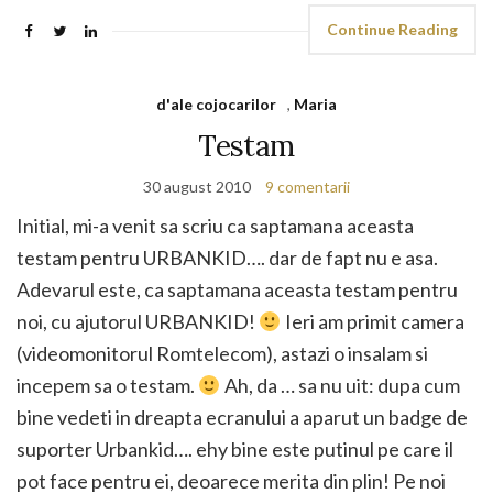
Continue Reading
d'ale cojocarilor
,
Maria
Testam
30 august 2010
9 comentarii
Initial, mi-a venit sa scriu ca saptamana aceasta
testam pentru URBANKID…. dar de fapt nu e asa.
Adevarul este, ca saptamana aceasta testam pentru
noi, cu ajutorul URBANKID!
Ieri am primit camera
(videomonitorul Romtelecom), astazi o insalam si
incepem sa o testam.
Ah, da … sa nu uit: dupa cum
bine vedeti in dreapta ecranului a aparut un badge de
suporter Urbankid…. ehy bine este putinul pe care il
pot face pentru ei, deoarece merita din plin! Pe noi