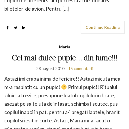
cupluri de prieteni si am purces la achizitionarea
biletelor de avion. Pentru […]
Continue Reading
Maria
Cel mai dulce pupic… din lume!!!
28 august 2010
15 comentarii
Astazi imi crapa inima de fericire!! Astazi micuta mea
m-a rasplatit cu un pupic!
Primul pupic!! Ritualul
zilnic la trezire, presupune luatul copilului in brate,
asezat pe salteluta de infasat, schimbat scutec, pus
copilul inapoi in pat, pentru a-i pregati laptele, hranit
copilul si iesit in curte. Astazi, Maria mi-a facut o
minunata surpriza, atunci cand am luat-o in brate