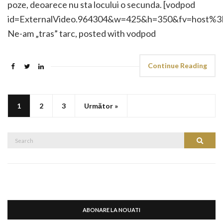
poze, deoarece nu sta locului o secunda. [vodpod
id=ExternalVideo.964304&w=425&h=350&fv=host
Ne-am „tras” tarc, posted with vodpod
Continue Reading
1
2
3
Următor »
Search
Search
for:
ABONARE LA NOUATI