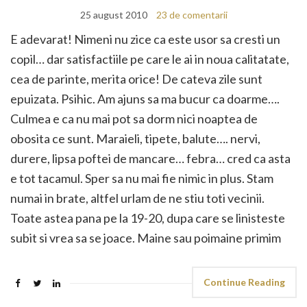
25 august 2010
23 de comentarii
E adevarat! Nimeni nu zice ca este usor sa cresti un
copil… dar satisfactiile pe care le ai in noua calitatate,
cea de parinte, merita orice! De cateva zile sunt
epuizata. Psihic. Am ajuns sa ma bucur ca doarme….
Culmea e ca nu mai pot sa dorm nici noaptea de
obosita ce sunt. Maraieli, tipete, balute…. nervi,
durere, lipsa poftei de mancare… febra… cred ca asta
e tot tacamul. Sper sa nu mai fie nimic in plus. Stam
numai in brate, altfel urlam de ne stiu toti vecinii.
Toate astea pana pe la 19-20, dupa care se linisteste
subit si vrea sa se joace. Maine sau poimaine primim
Continue Reading