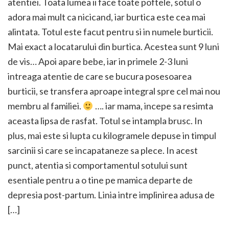
atentiei. Toata lumea ii face toate poftele, sotul o
adora mai mult ca nicicand, iar burtica este cea mai
alintata. Totul este facut pentru si in numele burticii.
Mai exact a locatarului din burtica. Acestea sunt 9 luni
de vis… Apoi apare bebe, iar in primele 2-3 luni
intreaga atentie de care se bucura posesoarea
burticii, se transfera aproape integral spre cel mai nou
membru al familiei.
…. iar mama, incepe sa resimta
aceasta lipsa de rasfat. Totul se intampla brusc. In
plus, mai este si lupta cu kilogramele depuse in timpul
sarcinii si care se incapataneze sa plece. In acest
punct, atentia si comportamentul sotului sunt
esentiale pentru a o tine pe mamica departe de
depresia post-partum. Linia intre implinirea adusa de
[…]