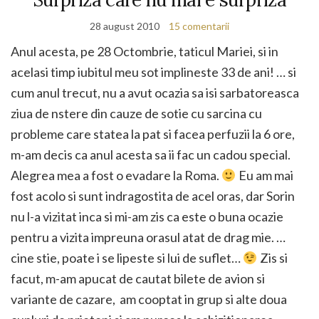
28 august 2010
15 comentarii
Anul acesta, pe 28 Octombrie, taticul Mariei, si in
acelasi timp iubitul meu sot implineste 33 de ani! … si
cum anul trecut, nu a avut ocazia sa isi sarbatoreasca
ziua de nstere din cauze de sotie cu sarcina cu
probleme care statea la pat si facea perfuzii la 6 ore,
m-am decis ca anul acesta sa ii fac un cadou special.
Alegrea mea a fost o evadare la Roma.
Eu am mai
fost acolo si sunt indragostita de acel oras, dar Sorin
nu l-a vizitat inca si mi-am zis ca este o buna ocazie
pentru a vizita impreuna orasul atat de drag mie. …
cine stie, poate i se lipeste si lui de suflet…
Zis si
facut, m-am apucat de cautat bilete de avion si
variante de cazare, am cooptat in grup si alte doua