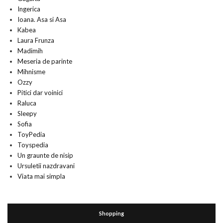
Ingerica
Ioana. Asa si Asa
Kabea
Laura Frunza
Madimih
Meseria de parinte
Mihnisme
Ozzy
Pitici dar voinici
Raluca
Sleepy
Sofia
ToyPedia
Toyspedia
Un graunte de nisip
Ursuletii nazdravani
Viata mai simpla
Shopping