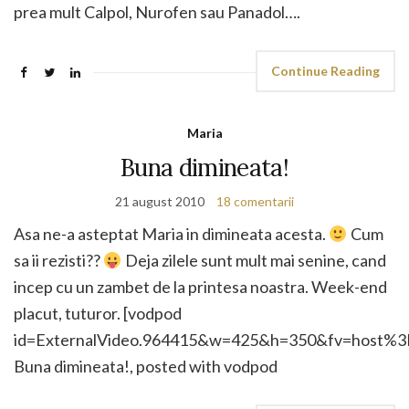
prea mult Calpol, Nurofen sau Panadol….
Continue Reading
Maria
Buna dimineata!
21 august 2010
18 comentarii
Asa ne-a asteptat Maria in dimineata acesta.
Cum
sa ii rezisti??
Deja zilele sunt mult mai senine, cand
incep cu un zambet de la printesa noastra. Week-end
placut, tuturor. [vodpod
id=ExternalVideo.964415&w=425&h=350&fv=host
Buna dimineata!, posted with vodpod