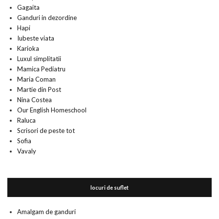
Gagaita
Ganduri in dezordine
Hapi
Iubeste viata
Karioka
Luxul simplitatii
Mamica Pediatru
Maria Coman
Martie din Post
Nina Costea
Our English Homeschool
Raluca
Scrisori de peste tot
Sofia
Vavaly
locuri de suflet
Amalgam de ganduri