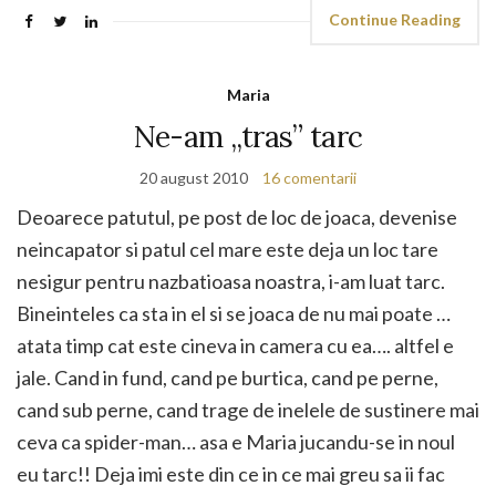
Continue Reading
Maria
Ne-am „tras” tarc
20 august 2010
16 comentarii
Deoarece patutul, pe post de loc de joaca, devenise
neincapator si patul cel mare este deja un loc tare
nesigur pentru nazbatioasa noastra, i-am luat tarc.
Bineinteles ca sta in el si se joaca de nu mai poate …
atata timp cat este cineva in camera cu ea…. altfel e
jale. Cand in fund, cand pe burtica, cand pe perne,
cand sub perne, cand trage de inelele de sustinere mai
ceva ca spider-man… asa e Maria jucandu-se in noul
eu tarc!! Deja imi este din ce in ce mai greu sa ii fac